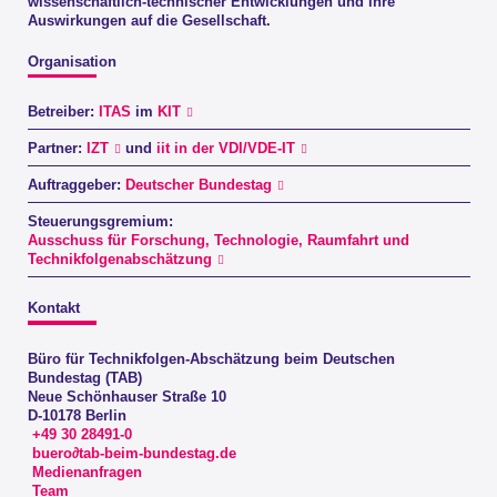
wissenschaftlich-technischer Entwicklungen und ihre
Auswirkungen auf die Gesellschaft.
Organisation
Betreiber:
ITAS
im
KIT
Partner:
IZT
und
iit in der VDI/VDE-IT
Auftraggeber:
Deutscher Bundestag
Steuerungsgremium:
Ausschuss für Forschung, Technologie, Raumfahrt und
Technikfolgenabschätzung
Kontakt
Büro für Technikfolgen-Abschätzung beim Deutschen
Bundestag (TAB)
Neue Schönhauser Straße 10
D-10178 Berlin
+49 30 28491-0
buero∂tab-beim-bundestag.de
Medienanfragen
Team