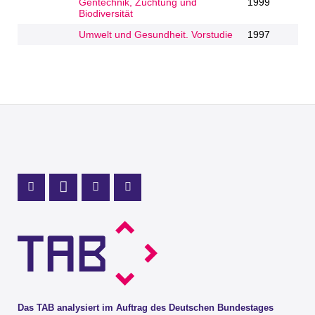
Gentechnik, Züchtung und
1999
Biodiversität
Umwelt und Gesundheit. Vorstudie
1997
Profil Mastodon
LinkedIn Profil
Instagram Profil
Youtube Profil
Das TAB analysiert im Auftrag des Deutschen Bundestages