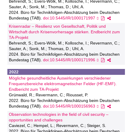
Behrendt, S.; Evers-Wölk, M.; Kollosche, I.; Revermann, C.;
Sauter, A.; Sonk, M.; Thomas, D.; Uhl, A.
2024. Büro für Technikfolgen-Abschätzung beim Deutschen
Bundestag (TAB).
doi:10.5445/IR/1000171997
Krisenradar – Resilienz von Gesellschaft, Politik und
Wirtschaft durch Krisenvorhersage stärken. Endbericht zum
TA-Projekt
Behrendt, S.; Evers-Wölk, M.; Kollosche, I.; Revermann, C.;
Sauter, A.; Sonk, M.; Thomas, D.; Uhl, A.
2024. Büro für Technikfolgen-Abschätzung beim Deutschen
Bundestag (TAB).
doi:10.5445/IR/1000171996
2022
Mögliche gesundheitliche Auswirkungen verschiedener
Frequenzbereiche elektromagnetischer Felder (HF-EMF).
Endbericht zum TA-Projekt
Grünwald, R.; Revermann, C.; Riousset, P.
2022. Büro für Technikfolgen-Abschätzung beim Deutschen
Bundestag (TAB).
doi:10.5445/IR/1000156963
Observation technologies in the field of civil security –
opportunities and challenges
Caviezel, C.; Hempel, L.; Revermann, C.; Steiger, S.
2022. Büro für Technikfolgen-Abschätzung beim Deutschen