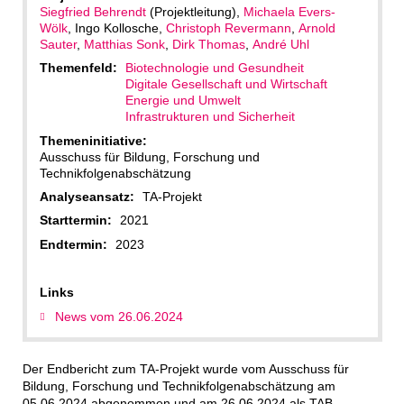
Siegfried Behrendt
(Projektleitung),
Michaela Evers-
Wölk
, Ingo Kollosche,
Christoph Revermann
,
Arnold
Sauter
,
Matthias Sonk
,
Dirk Thomas
,
André Uhl
Themenfeld:
Biotechnologie und Gesundheit
Digitale Gesellschaft und Wirtschaft
Energie und Umwelt
Infrastrukturen und Sicherheit
Themeninitiative:
Ausschuss für Bildung, Forschung und
Technikfolgenabschätzung
Analyseansatz:
TA-Projekt
Starttermin:
2021
Endtermin:
2023
Links
News vom 26.06.2024
Der Endbericht zum TA-Projekt wurde vom Ausschuss für
Bildung, Forschung und Technikfolgenabschätzung am
05.06.2024 abgenommen und am 26.06.2024 als TAB-