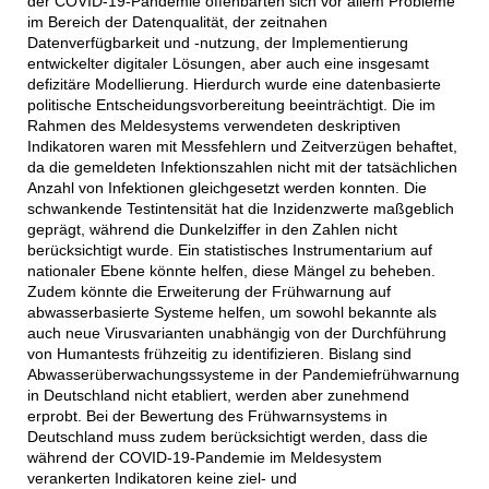
der COVID-19-Pandemie offenbarten sich vor allem Probleme
im Bereich der Datenqualität, der zeitnahen
Datenverfügbarkeit und -nutzung, der Implementierung
entwickelter digitaler Lösungen, aber auch eine insgesamt
defizitäre Modellierung. Hierdurch wurde eine datenbasierte
politische Entscheidungsvorbereitung beeinträchtigt. Die im
Rahmen des Meldesystems verwendeten deskriptiven
Indikatoren waren mit Messfehlern und Zeitverzügen behaftet,
da die gemeldeten Infektionszahlen nicht mit der tatsächlichen
Anzahl von Infektionen gleichgesetzt werden konnten. Die
schwankende Testintensität hat die Inzidenzwerte maßgeblich
geprägt, während die Dunkelziffer in den Zahlen nicht
berücksichtigt wurde. Ein statistisches Instrumentarium auf
nationaler Ebene könnte helfen, diese Mängel zu beheben.
Zudem könnte die Erweiterung der Frühwarnung auf
abwasserbasierte Systeme helfen, um sowohl bekannte als
auch neue Virusvarianten unabhängig von der Durchführung
von Humantests frühzeitig zu identifizieren. Bislang sind
Abwasserüberwachungssysteme in der Pandemiefrühwarnung
in Deutschland nicht etabliert, werden aber zunehmend
erprobt. Bei der Bewertung des Frühwarnsystems in
Deutschland muss zudem berücksichtigt werden, dass die
während der COVID-19-Pandemie im Meldesystem
verankerten Indikatoren keine ziel- und