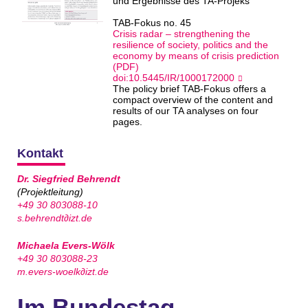
und Ergebnisse des TA-Projeks
TAB-Fokus no. 45
Crisis radar – strengthening the
resilience of society, politics and the
economy by means of crisis prediction
(PDF)
doi:10.5445/IR/1000172000
The policy brief TAB-Fokus offers a
compact overview of the content and
results of our TA analyses on four
pages.
Kontakt
Dr. Siegfried Behrendt
(Projektleitung)
+49 30 803088-10
s.behrendt∂izt.de
Michaela Evers-Wölk
+49 30 803088-23
m.evers-woelk∂izt.de
Im Bundestag