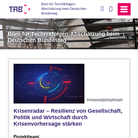
Büro für Technikfolgen-
suchen
Abschätzung beim Deutschen
Bundestag
Büro für Technikfolgen-Abschätzung beim
Deutschen Bundestag
natanaelginting/freepik
Krisenradar – Resilienz von Gesellschaft,
Politik und Wirtschaft durch
Krisenvorhersage stärken
Projektteam: