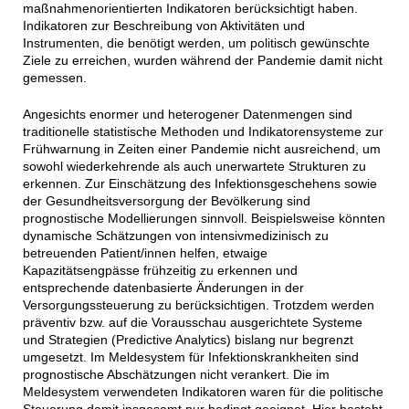
maßnahmenorientierten Indikatoren berücksichtigt haben.
Indikatoren zur Beschreibung von Aktivitäten und
Instrumenten, die benötigt werden, um politisch gewünschte
Ziele zu erreichen, wurden während der Pandemie damit nicht
gemessen.
Angesichts enormer und heterogener Datenmengen sind
traditionelle statistische Methoden und Indikatorensysteme zur
Frühwarnung in Zeiten einer Pandemie nicht ausreichend, um
sowohl wiederkehrende als auch unerwartete Strukturen zu
erkennen. Zur Einschätzung des Infektionsgeschehens sowie
der Gesundheitsversorgung der Bevölkerung sind
prognostische Modellierungen sinnvoll. Beispielsweise könnten
dynamische Schätzungen von intensivmedizinisch zu
betreuenden Patient/innen helfen, etwaige
Kapazitätsengpässe frühzeitig zu erkennen und
entsprechende datenbasierte Änderungen in der
Versorgungssteuerung zu berücksichtigen. Trotzdem werden
präventiv bzw. auf die Vorausschau ausgerichtete Systeme
und Strategien (Predictive Analytics) bislang nur begrenzt
umgesetzt. Im Meldesystem für Infektionskrankheiten sind
prognostische Abschätzungen nicht verankert. Die im
Meldesystem verwendeten Indikatoren waren für die politische
Steuerung damit insgesamt nur bedingt geeignet. Hier besteht