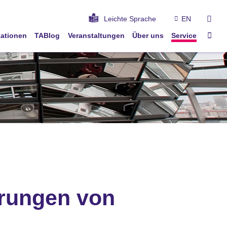
suc
Leichte Sprache
EN
Star
kationen
TABlog
Veranstaltungen
Über uns
Service
rungen von