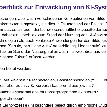
Überblick zur Entwicklung von KI-Sy
setzungen, aber auch verschiedener Konzeptionen von Bild
kontexten eingesetzt, als dies in Deutschland der Fall ist.
insatzes als auch die fachwissenschaftliche Debatte darüber
l daher ein Überblick zum Stand der Nutzung von KI-Anwend
hnologien als auch konkrete Anwendungen für den Bildungsb
hen (Schule, berufliche Aus-/Weiterbildung, Hochschule) zu 
uellen Stand der Nutzung sollen auch – soweit dies aus d
r nahen Zukunft erfasst werden.
bearbeitet werden:
 Auf welchen KI-Technologien, Basistechnologien (z. B. L
, aber auch z. B. Korpora) basieren diese jeweils?
tionalen/internationalen Förderprogramme existieren?
ugeschrieben?
 Lernprozesse (insbesondere belegt durch empirische Studie