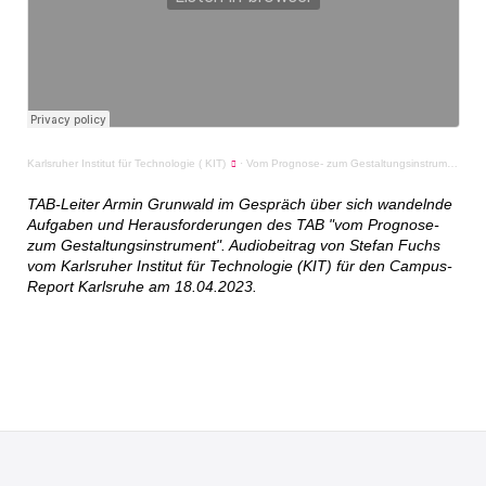
Karlsruher Institut für Technologie ( KIT)
·
Vom Prognose- zum Gestaltungsinstrument – Büro für Technikfolgenabschätzung beim Deutschen Bundestag - Armin Grunwald im Interview
TAB-Leiter Armin Grunwald im Gespräch über sich wandelnde
Aufgaben und Herausforderungen des TAB "vom Prognose-
zum Gestaltungsinstrument". Audiobeitrag von Stefan Fuchs
vom Karlsruher Institut für Technologie (KIT) für den Campus-
Report Karlsruhe am 18.04.2023.