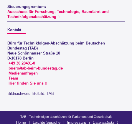
Steuerungsgremium:
Ausschuss für Forschung, Technologie, Raumfahrt und
Technikfolgenabschätzung
Kontakt
Büro für Technikfolgen-Abschätzung beim Deutschen
Bundestag (TAB)
Neue Schönhauser Straße 10
D-10178 Berlin
+49 30 28491-0
buero∂tab-beim-bundestag.de
Medienanfragen
Team
Hier finden Sie uns
Bildnachweis Titelbild: TAB
TAB - Technikfolgen abschätzen für Parlament und Gesellschaft
letzte Änderung: 03.07.2026
Home
Leichte Sprache
Impressum
Datenschutz
Barrierefreiheit
Sitemap