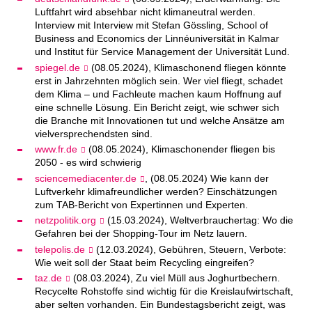
Luftfahrt wird absehbar nicht klimaneutral werden.
Interview mit Interview mit Stefan Gössling, School of
Business and Economics der Linnéuniversität in Kalmar
und Institut für Service Management der Universität Lund.
spiegel.de
(08.05.2024), Klimaschonend fliegen könnte
erst in Jahrzehnten möglich sein. Wer viel fliegt, schadet
dem Klima – und Fachleute machen kaum Hoffnung auf
eine schnelle Lösung. Ein Bericht zeigt, wie schwer sich
die Branche mit Innovationen tut und welche Ansätze am
vielversprechendsten sind.
www.fr.de
(08.05.2024), Klimaschonender fliegen bis
2050 - es wird schwierig
sciencemediacenter.de
, (08.05.2024) Wie kann der
Luftverkehr klimafreundlicher werden? Einschätzungen
zum TAB-Bericht von Expertinnen und Experten.
netzpolitik.org
(15.03.2024), Weltverbrauchertag: Wo die
Gefahren bei der Shopping-Tour im Netz lauern.
telepolis.de
(12.03.2024), Gebühren, Steuern, Verbote:
Wie weit soll der Staat beim Recycling eingreifen?
taz.de
(08.03.2024), Zu viel Müll aus Joghurtbechern.
Recycelte Rohstoffe sind wichtig für die Kreislaufwirtschaft,
aber selten vorhanden. Ein Bundestagsbericht zeigt, was