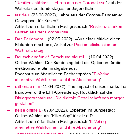
"
Resilienz stärken– Lehren aus der Coronakrise
" auf der
Website des Bundestages für Jugendliche.
taz.de
(23.06.2022), Lehre aus der Corona-Pandemie:
Gewappnet für Krisen?
Artikel zum öffentlichen Fachgespräch "
Resilienz stärken–
Lehren aus der Coronakrise
"
Das Parlament
(02.05.2022), »Aus einer Mücke einen
Elefanten machen«, Artikel zur
Podiumsdiskussion am
Weltmalariatag
.
Deutschlandfunk / Forschung aktuell
(16.04.2022),
Online-Wahlen. Der Bundestag lotet die Optionen für die
elektronische Stimmabgabe aus.
Podcast zum öffentlichen Fachgespräch "
E-Voting –
alternative Wahlformen und ihre Absicherung
"
rathenau.nl
(11.04.2022), The impact of crises marks the
handover of the EPTA presidency. Rückblick auf die
Dialogveranstaltung "Die digitale Gesellschaft von morgen
gestalten"
.
heise online
(07.04.2022), Experten im Bundestag:
Online-Wahlen als "Killer-App" für die eID.
Artikel zum öffentlichen Fachgespräch "
E-Voting –
alternative Wahlformen und ihre Absicherung
"
Tagesspiegel Background
(04.04.2022), Europäische