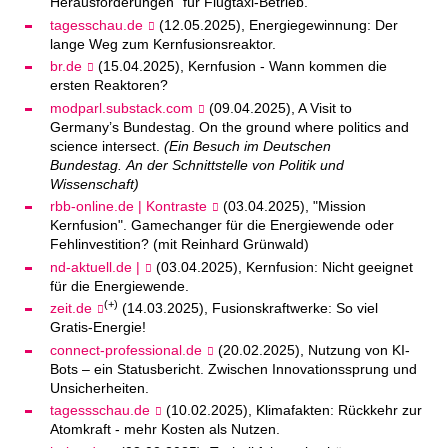
Herausforderungen" für Flugtaxi-Betrieb.
tagesschau.de
(12.05.2025), Energiegewinnung: Der
lange Weg zum Kernfusionsreaktor.
br.de
(15.04.2025), Kernfusion - Wann kommen die
ersten Reaktoren?
modparl.substack.com
(09.04.2025), A Visit to
Germany’s Bundestag. On the ground where politics and
science intersect.
(Ein Besuch im Deutschen
Bundestag. An der Schnittstelle von Politik und
Wissenschaft)
rbb-online.de | Kontraste
(03.04.2025), "Mission
Kernfusion". Gamechanger für die Energiewende oder
Fehlinvestition? (mit Reinhard Grünwald)
nd-aktuell.de |
(03.04.2025), Kernfusion: Nicht geeignet
für die Energiewende.
(+)
zeit.de
(14.03.2025), Fusionskraftwerke: So viel
Gratis-Energie!
connect-professional.de
(20.02.2025), Nutzung von KI-
Bots – ein Statusbericht. Zwischen Innovationssprung und
Unsicherheiten.
tagessschau.de
(10.02.2025), Klimafakten: Rückkehr zur
Atomkraft - mehr Kosten als Nutzen.