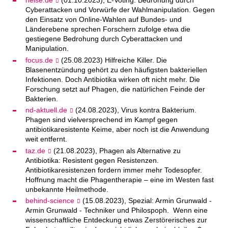
heise.de
(01.10.2023), E-Voting: Bedrohung durch
Cyberattacken und Vorwürfe der Wahlmanipulation. Gegen
den Einsatz von Online-Wahlen auf Bundes- und
Länderebene sprechen Forschern zufolge etwa die
gestiegene Bedrohung durch Cyberattacken und
Manipulation.
focus.de
(25.08.2023) Hilfreiche Killer. Die
Blasenentzündung gehört zu den häufigsten bakteriellen
Infektionen. Doch Antibiotika wirken oft nicht mehr. Die
Forschung setzt auf Phagen, die natürlichen Feinde der
Bakterien.
nd-aktuell.de
(24.08.2023), Virus kontra Bakterium.
Phagen sind vielversprechend im Kampf gegen
antibiotikaresistente Keime, aber noch ist die Anwendung
weit entfernt.
taz.de
(21.08.2023), Phagen als Alternative zu
Antibiotika: Resistent gegen Resistenzen.
Antibiotikaresistenzen fordern immer mehr Todesopfer.
Hoffnung macht die Phagentherapie – eine im Westen fast
unbekannte Heilmethode.
behind-science
(15.08.2023), Spezial: Armin Grunwald -
Armin Grunwald - Techniker und Philospoph. Wenn eine
wissenschaftliche Entdeckung etwas Zerstörerisches zur