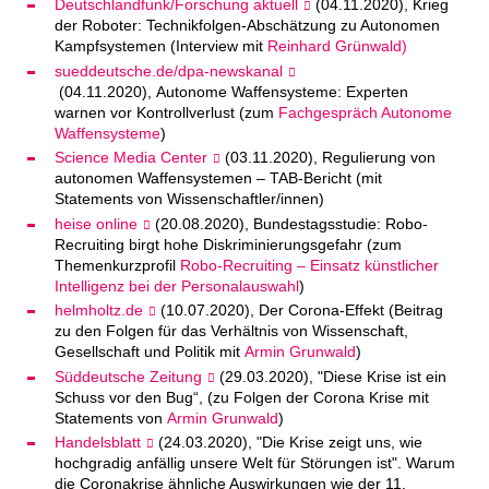
Deutschlandfunk/Forschung aktuell
(04.11.2020), Krieg
der Roboter: Technikfolgen-Abschätzung zu Autonomen
Kampfsystemen (Interview mit
Reinhard Grünwald)
sueddeutsche.de/dpa-newskanal
(04.11.2020), Autonome Waffensysteme: Experten
warnen vor Kontrollverlust (zum
Fachgespräch Autonome
Waffensysteme
)
Science Media Center
(03.11.2020), Regulierung von
autonomen Waffensystemen – TAB-Bericht (mit
Statements von Wissenschaftler/innen)
heise online
(20.08.2020), Bundestagsstudie: Robo-
Recruiting birgt hohe Diskriminierungsgefahr (zum
Themenkurzprofil
Robo-Recruiting – Einsatz künstlicher
Intelligenz bei der Personalauswahl
)
helmholtz.de
(10.07.2020), Der Corona-Effekt (Beitrag
zu den Folgen für das Verhältnis von Wissenschaft,
Gesellschaft und Politik mit
Armin Grunwald
)
Süddeutsche Zeitung
(29.03.2020), "Diese Krise ist ein
Schuss vor den Bug“, (zu Folgen der Corona Krise mit
Statements von
Armin Grunwald
)
Handelsblatt
(24.03.2020), "Die Krise zeigt uns, wie
hochgradig anfällig unsere Welt für Störungen ist". Warum
die Coronakrise ähnliche Auswirkungen wie der 11.