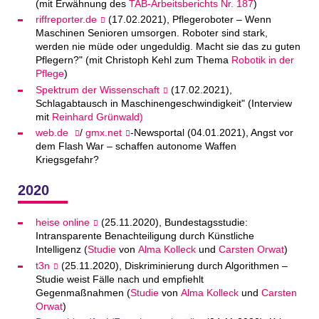
(mit Erwähnung des
TAB-Arbeitsberichts Nr. 187
)
riffreporter.de
(17.02.2021), Pflegeroboter – Wenn
Maschinen Senioren umsorgen. Roboter sind stark,
werden nie müde oder ungeduldig. Macht sie das zu guten
Pflegern?" (mit Christoph Kehl zum Thema
Robotik in der
Pflege
)
Spektrum der Wissenschaft
(17.02.2021),
Schlagabtausch in Maschinengeschwindigkeit" (Interview
mit
Reinhard Grünwald)
web.de
/
gmx.net
-Newsportal (04.01.2021), Angst vor
dem Flash War – schaffen autonome Waffen
Kriegsgefahr?
2020
heise online
(25.11.2020), Bundestagsstudie:
Intransparente Benachteiligung durch Künstliche
Intelligenz (
Studie
von
Alma Kolleck
und
Carsten Orwat
)
t3n
(25.11.2020), Diskriminierung durch Algorithmen –
Studie weist Fälle nach und empfiehlt
Gegenmaßnahmen (
Studie
von
Alma Kolleck
und
Carsten
Orwat
)