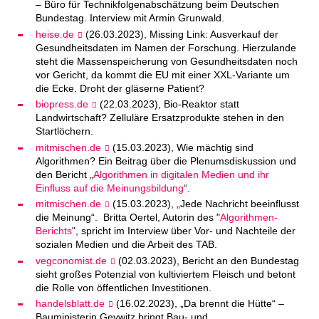
– Büro für Technikfolgenabschätzung beim Deutschen
Bundestag. Interview mit Armin Grunwald.
heise.de
(26.03.2023), Missing Link: Ausverkauf der
Gesundheitsdaten im Namen der Forschung. Hierzulande
steht die Massenspeicherung von Gesundheitsdaten noch
vor Gericht, da kommt die EU mit einer XXL-Variante um
die Ecke. Droht der gläserne Patient?
biopress.de
(22.03.2023), Bio-Reaktor statt
Landwirtschaft? Zelluläre Ersatzprodukte stehen in den
Startlöchern.
mitmischen.de
(15.03.2023), Wie mächtig sind
Algorithmen? Ein Beitrag über die Plenumsdiskussion und
den Bericht „
Algorithmen in digitalen Medien und ihr
Einfluss auf die Meinungsbildung
“.
mitmischen.de
(15.03.2023), „Jede Nachricht beeinflusst
die Meinung“. Britta Oertel, Autorin des "
Algorithmen-
Berichts
", spricht im Interview über Vor- und Nachteile der
sozialen Medien und die Arbeit des TAB.
vegconomist.de
(02.03.2023), Bericht an den Bundestag
sieht großes Potenzial von kultiviertem Fleisch und betont
die Rolle von öffentlichen Investitionen.
handelsblatt.de
(16.02.2023), „Da brennt die Hütte“ –
Bauministerin Geywitz bringt Bau- und