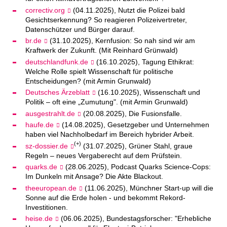
correctiv.org
(04.11.2025), Nutzt die Polizei bald
Gesichtserkennung? So reagieren Polizeivertreter,
Datenschützer und Bürger darauf.
br.de
(31.10.2025), Kernfusion: So nah sind wir am
Kraftwerk der Zukunft. (Mit Reinhard Grünwald)
deutschlandfunk.de
(16.10.2025), Tagung Ethikrat:
Welche Rolle spielt Wissenschaft für politische
Entscheidungen? (mit Armin Grunwald)
Deutsches Ärzeblatt
(16.10.2025), Wissenschaft und
Politik – oft eine „Zumutung". (mit Armin Grunwald)
ausgestrahlt.de
(20.08.2025), Die Fusionsfalle.
haufe.de
(14.08.2025), Gesetzgeber und Unternehmen
haben viel Nachholbedarf im Bereich hybrider Arbeit.
(+)
sz-dossier.de
(31.07.2025), Grüner Stahl, graue
Regeln – neues Vergaberecht auf dem Prüfstein.
quarks.de
(28.06.2025), Podcast Quarks Science-Cops:
Im Dunkeln mit Ansage? Die Akte Blackout.
theeuropean.de
(11.06.2025), Münchner Start-up will die
Sonne auf die Erde holen - und bekommt Rekord-
Investitionen.
heise.de
(06.06.2025), Bundestagsforscher: "Erhebliche