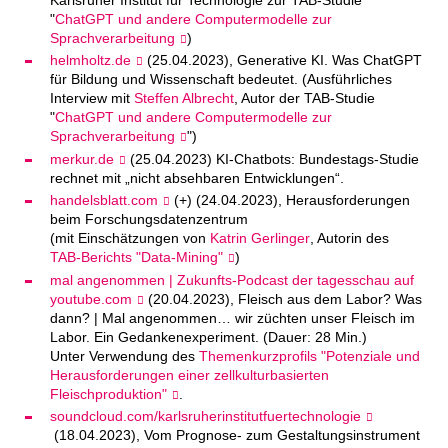
"
ChatGPT und andere Computermodelle zur
Sprachverarbeitung
)
helmholtz.de
(25.04.2023), Generative KI. Was ChatGPT
für Bildung und Wissenschaft bedeutet. (Ausführliches
Interview mit
Steffen Albrecht
, Autor der TAB-Studie
"
ChatGPT und andere Computermodelle zur
Sprachverarbeitung
")
merkur.de
(25.04.2023)
KI-Chatbots: Bundestags-Studie
rechnet mit „nicht absehbaren Entwicklungen“.
handelsblatt.com
(+) (24.04.2023), Herausforderungen
beim Forschungsdatenzentrum
(mit Einschätzungen von
Katrin Gerlinger
, Autorin des
TAB-Berichts "Data-Mining"
)
mal angenommen | Zukunfts-Podcast der tagesschau auf
youtube.com
(20.04.2023), Fleisch aus dem Labor? Was
dann? | Mal angenommen… wir züchten unser Fleisch im
Labor. Ein Gedankenexperiment. (Dauer: 28 Min.)
Unter Verwendung des
Themenkurzprofils "Potenziale und
Herausforderungen einer zellkulturbasierten
Fleischproduktion"
.
soundcloud.com/karlsruherinstitutfuertechnologie
(18.04.2023), Vom Prognose- zum Gestaltungsinstrument