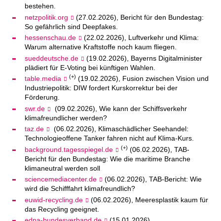
bestehen.
netzpolitik.org
(27.02.2026), Bericht für den Bundestag:
So gefährlich sind Deepfakes.
hessenschau.de
(22.02.2026), Luftverkehr und Klima:
Warum alternative Kraftstoffe noch kaum fliegen.
sueddeutsche.de
(19.02.2026), Bayerns Digitalminister
plädiert für E-Voting bei künftigen Wahlen.
(+)
table.media
(19.02.2026), Fusion zwischen Vision und
Industriepolitik: DIW fordert Kurskorrektur bei der
Förderung.
swr.de
(09.02.2026), Wie kann der Schiffsverkehr
klimafreundlicher werden?
taz.de
(06.02.2026), Klimaschädlicher Seehandel:
Technologieoffene Tanker fahren nicht auf Klima-Kurs.
(+)
background.tagesspiegel.de
(06.02.2026), TAB-
Bericht für den Bundestag: Wie die maritime Branche
klimaneutral werden soll
sciencemediacenter.de
(06.02.2026), TAB-Bericht: Wie
wird die Schifffahrt klimafreundlich?
euwid-recycling.de
(06.02.2026), Meeresplastik kaum für
das Recycling geeignet.
edna-bundesverband.de
(15.01.2026),