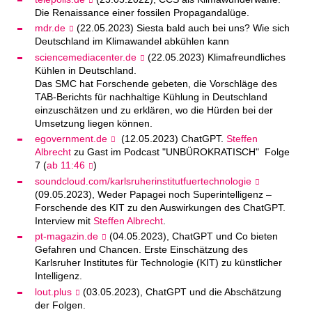
Die Renaissance einer fossilen Propagandalüge.
mdr.de
(22.05.2023) Siesta bald auch bei uns? Wie sich
Deutschland im Klimawandel abkühlen kann
sciencemediacenter.de
(22.05.2023) Klimafreundliches
Kühlen in Deutschland.
Das SMC hat Forschende gebeten, die Vorschläge des
TAB-Berichts für nachhaltige Kühlung in Deutschland
einzuschätzen und zu erklären, wo die Hürden bei der
Umsetzung liegen können.
egovernment.de
(12.05.2023) ChatGPT.
Steffen
Albrecht
zu Gast im Podcast "UNBÜROKRATISCH" Folge
7 (
ab 11:46
)
soundcloud.com/karlsruherinstitutfuertechnologie
(09.05.2023), Weder Papagei noch Superintelligenz –
Forschende des KIT zu den Auswirkungen des ChatGPT.
Interview mit
Steffen Albrecht
.
pt-magazin.de
(04.05.2023), ChatGPT und Co bieten
Gefahren und Chancen. Erste Einschätzung des
Karlsruher Institutes für Technologie (KIT) zu künstlicher
Intelligenz.
lout.plus
(03.05.2023), ChatGPT und die Abschätzung
der Folgen.