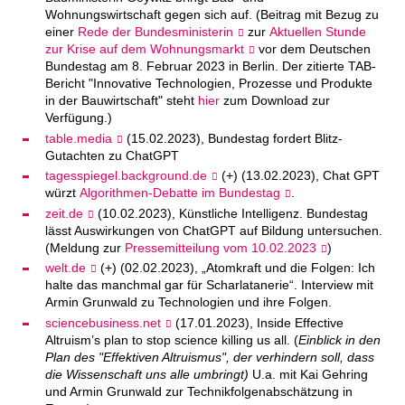
Wohnungswirtschaft gegen sich auf. (Beitrag mit Bezug zu
einer
Rede der Bundesministerin
zur
Aktuellen Stunde
zur Krise auf dem Wohnungsmarkt
vor dem Deutschen
Bundestag am 8. Februar 2023 in Berlin. Der zitierte TAB-
Bericht "Innovative Technologien, Prozesse und Produkte
in der Bauwirtschaft" steht
hier
zum Download zur
Verfügung.)
table.media
(15.02.2023), Bundestag fordert Blitz-
Gutachten zu ChatGPT
tagesspiegel.background.de
(+) (13.02.2023), Chat GPT
würzt
Algorithmen-Debatte im Bundestag
.
zeit.de
(10.02.2023), Künstliche Intelligenz. Bundestag
lässt Auswirkungen von ChatGPT auf Bildung untersuchen.
(Meldung zur
Pressemitteilung vom 10.02.2023
)
welt.de
(+) (02.02.2023), „Atomkraft und die Folgen: Ich
halte das manchmal gar für Scharlatanerie“. Interview mit
Armin Grunwald zu Technologien und ihre Folgen.
sciencebusiness.net
(17.01.2023), Inside Effective
Altruism’s plan to stop science killing us all. (
Einblick in den
Plan des "Effektiven Altruismus", der verhindern soll, dass
die Wissenschaft uns alle umbringt)
U.a. mit Kai Gehring
und Armin Grunwald zur Technikfolgenabschätzung in