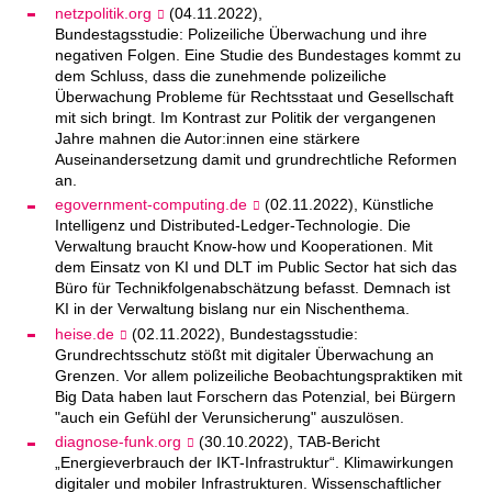
netzpolitik.org
(04.11.2022),
Bundestagsstudie: Polizeiliche Überwachung und ihre
negativen Folgen. Eine Studie des Bundestages kommt zu
dem Schluss, dass die zunehmende polizeiliche
Überwachung Probleme für Rechtsstaat und Gesellschaft
mit sich bringt. Im Kontrast zur Politik der vergangenen
Jahre mahnen die Autor:innen eine stärkere
Auseinandersetzung damit und grundrechtliche Reformen
an.
egovernment-computing.de
(02.11.2022), Künstliche
Intelligenz und Distributed-Ledger-Technologie. Die
Verwaltung braucht Know-how und Kooperationen. Mit
dem Einsatz von KI und DLT im Public Sector hat sich das
Büro für Technikfolgenabschätzung befasst. Demnach ist
KI in der Verwaltung bislang nur ein Nischenthema.
heise.de
(02.11.2022), Bundestagsstudie:
Grundrechtsschutz stößt mit digitaler Überwachung an
Grenzen. Vor allem polizeiliche Beobachtungspraktiken mit
Big Data haben laut Forschern das Potenzial, bei Bürgern
"auch ein Gefühl der Verunsicherung" auszulösen.
diagnose-funk.org
(30.10.2022), TAB-Bericht
„Energieverbrauch der IKT-Infrastruktur“. Klimawirkungen
digitaler und mobiler Infrastrukturen. Wissenschaftlicher