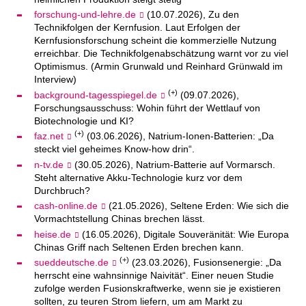
forschung-und-lehre.de
(10.07.2026), Zu den
Technikfolgen der Kernfusion. Laut Erfolgen der
Kernfusionsforschung scheint die kommerzielle Nutzung
erreichbar. Die Technikfolgenabschätzung warnt vor zu viel
Optimismus. (Armin Grunwald und Reinhard Grünwald im
Interview)
(+)
background-tagesspiegel.de
(09.07.2026),
Forschungsausschuss: Wohin führt der Wettlauf von
Biotechnologie und KI?
(+)
faz.net
(03.06.2026), Natrium-Ionen-Batterien: „Da
steckt viel geheimes Know-how drin“.
n-tv.de
(30.05.2026), Natrium-Batterie auf Vormarsch.
Steht alternative Akku-Technologie kurz vor dem
Durchbruch?
cash-online.de
(21.05.2026), Seltene Erden: Wie sich die
Vormachtstellung Chinas brechen lässt.
heise.de
(16.05.2026), Digitale Souveränität: Wie Europa
Chinas Griff nach Seltenen Erden brechen kann.
(+)
sueddeutsche.de
(23.03.2026), Fusionsenergie: „Da
herrscht eine wahnsinnige Naivität“. Einer neuen Studie
zufolge werden Fusionskraftwerke, wenn sie je existieren
sollten, zu teuren Strom liefern, um am Markt zu