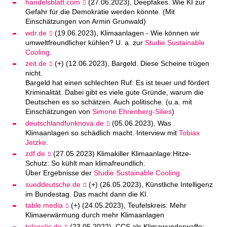
handelsblatt.com
(27.06.2023), Deepfakes. Wie KI zur
Gefahr für die Demokratie werden könnte. (Mit
Einschätzungen von Armin Grunwald)
wdr.de
(19.06.2023), Klimaanlagen - Wie können wir
umweltfreundlicher kühlen? U. a. zur
Studie Sustainable
Cooling
.
zeit.de
(+) (12.06.2023), Bargeld. Diese Scheine trügen
nicht.
Bargeld hat einen schlechten Ruf: Es ist teuer und fördert
Kriminalität. Dabei gibt es viele gute Gründe, warum die
Deutschen es so schätzen. Auch politische. (u.a. mit
Einschätzungen von
Simone Ehrenberg-Silies
)
deutschlandfunknova.de
(05.06.2023), Was
Klimaanlagen so schädlich macht. Interview mit
Tobias
Jetzke
.
zdf.de
(27.05.2023) Klimakiller Klimaanlage:Hitze-
Schutz: So kühlt man klimafreundlich.
Über Ergebnisse der
Studie Sustainable Cooling
.
sueddeutsche.de
(+) (26.05.2023), Künstliche Intelligenz
im Bundestag. Das macht dann die KI.
table.media
(+) (24.05.2023), Teufelskreis: Mehr
Klimaerwärmung durch mehr Klimaanlagen
telepolis.de
(23.05.2022), CCS als Klimawunderwaffe: