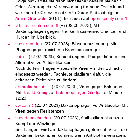
Folge hat - sollte sie dann nicht lieber geheim bleiben?
Oder: Wer trägt die Verantwortung für neue Technik und
wer kann ihr Grenzen setzen? (Dauer Podcastfolge mit
Armin Grunwald
: 30:51), hier auch auf
open.spotify.com
vdi-nachrichten.com
(+) (09.08.2023), Mit
Bakteriophagen gegen Krankenhauskeime: Chancen und
Hürden im Überblick.
spektrum.de
(27.07.2023), Blasenentzündung: Mit
Phagen gegen resistente Krankheitserreger.
fr.de
(27.07.2023), Behandlung mit Phagen könnte eine
Alternative zu Antibiotika sein.
Noch dürfen Phagen – spezielle Viren – in der EU nicht
eingesetzt werden. Fachleute plädieren dafür, die
geltenden Richtlinien zu ändern.
ardaudiothek.de
(23.07.2023), Viren gegen Bakterien.
Mit
Harald König
zur
Bakteriophagen-Studie
, ab Minute
12:20.
dw.com
(21.07.2023) Bakteriophagen vs. Antibiotika: Mit
Viren gegen Resistenzen
sueddeutsche.de
(20.07.2023), Antibiotikaresistenzen:
Kampf der Winzlinge.
Seit Langem wird an Bakteriophagen geforscht: Viren, die
Bakterien bekämpfen können, wenn Antibiotika versagen.