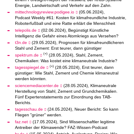
Energie, Landwirtschaft und Verkehr auf den Zahn.
mittechnologyreview.podigee.io
(05.06.2024),
Podcast Weekly #61: Kosten für klimafreundliche Industrie,
Roboterfußball und eine Ratte erklärt die Menschheit
telepolis.de
(02.06.2024), Begünstigt Künstliche
Intelligenz die Gefahr eines Atomkriegs aus Versehen?
t3n.de
(29.05.2024), Prognosen für klimafreundlicheren
Stahl und Zement: Erst teurer, dann günstiger
(+)
spektrum.de
(28.05.2024), Stahl, Zement,
Chemikalien: Was kostet eine klimaneutrale Industrie?
(+)
tagesspiegel.de
(28.05.2024), Erst teurer, dann
günstiger: Wie Stahl, Zement und Chemie klimaneutral
werden könnten.
sciencemediacenter.de
(28.05.2024), Klimaneutrale
Herstellung von Stahl, Zement und Grundchemikalien.
Fünf Expertenstatements zur Einordnung des TAB-
Berichts.
tagesschau.de
(24.05.2024), Neuer Bericht: So kann
Fliegen "grüner" werden.
faz.net
(17.05.2024), Sind Wissenschaftler legitime
Antreiber der Klimawende? FAZ-Wissen-Podcast