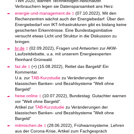
TWh 2020, warnen Technikfolgen-Abschätzer.
Verbrauchern legen sie Datensparsamkeit ans Herz.
energie-und-management.de
(07.10.2022), Mit den
Rechenzentren wächst auch der Energiebedarf. Über den
Energiebedarf von IKT-Infrastrukturen gibt es bislang keine
gesicherten Erkenntnisse. Eine Bundestagsinitiative
versucht etwas Licht und Struktur in die Diskussion zu
bringen.
br.de
(02.09.2022), Fragen und Antworten zur AKW-
Laufzeitdebatte, u.a. mit unserem Energieexperten
Reinhard Grünwald.
faz.de
(+) (15.08.2022), Rettet das Bargeld! Ein
Kommentar.
U.a. zur
TAB-Kurzstudie
zu Veränderungen der
klassischen Banken- und Bezahlsysteme "Welt ohne
Bargeld"
heise.online
(10.07.2022), Bundestag: Gutachter warnen
vor "Welt ohne Bargeld".
Artikel zur
TAB-Kurzstudie
zu Veränderungen der
klassischen Banken- und Bezahlsysteme "Welt ohne
Bargeld"
mitmischen.de
(28.06.2022), Frühwarnsysteme. Lehren
aus der Corona-Krise, Artikel zum Fachgespräch