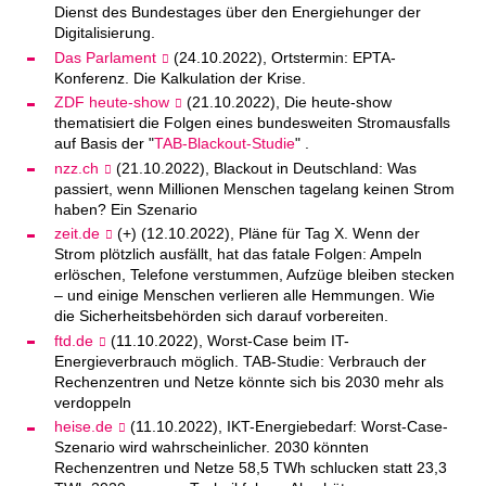
Dienst des Bundestages über den Energiehunger der
Digitalisierung.
Das Parlament
(24.10.2022), Ortstermin: EPTA-
Konferenz. Die Kalkulation der Krise.
ZDF heute-show
(21.10.2022), Die heute-show
thematisiert die Folgen eines bundesweiten Stromausfalls
auf Basis der "
TAB-Blackout-Studie
" .
nzz.ch
(21.10.2022), Blackout in Deutschland: Was
passiert, wenn Millionen Menschen tagelang keinen Strom
haben? Ein Szenario
zeit.de
(+) (12.10.2022), Pläne für Tag X. Wenn der
Strom plötzlich ausfällt, hat das fatale Folgen: Ampeln
erlöschen, Telefone verstummen, Aufzüge bleiben stecken
– und einige Menschen verlieren alle Hemmungen. Wie
die Sicherheitsbehörden sich darauf vorbereiten.
ftd.de
(11.10.2022), Worst-Case beim IT-
Energieverbrauch möglich. TAB-Studie: Verbrauch der
Rechenzentren und Netze könnte sich bis 2030 mehr als
verdoppeln
heise.de
(11.10.2022), IKT-Energiebedarf: Worst-Case-
Szenario wird wahrscheinlicher. 2030 könnten
Rechenzentren und Netze 58,5 TWh schlucken statt 23,3