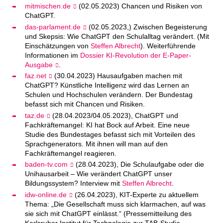
mitmischen.de
(02.05.2023) Chancen und Risiken von
ChatGPT.
das-parlament.de
(02.05.2023,) Zwischen Begeisterung
und Skepsis: Wie ChatGPT den Schulalltag verändert. (Mit
Einschätzungen von
Steffen Albrecht
). Weiterführende
Informationen im
Dossier KI-Revolution der E-Paper-
Ausgabe
.
faz.net
(30.04.2023) Hausaufgaben machen mit
ChatGPT? Künstliche Intelligenz wird das Lernen an
Schulen und Hochschulen verändern. Der Bundestag
befasst sich mit Chancen und Risiken.
taz.de
(28.04.2023/04.05.2023), ChatGPT und
Fachkräftemangel: KI hat Bock auf Arbeit. Eine neue
Studie des Bundestages befasst sich mit Vorteilen des
Sprachgenerators. Mit ihnen will man auf den
Fachkräftemangel reagieren.
baden-tv.com
(28.04.2023), Die Schulaufgabe oder die
Unihausarbeit – Wie verändert ChatGPT unser
Bildungssystem? Interview mit
Steffen Albrecht
.
idw-online.de
(26.04.2023), KIT-Experte zu aktuellem
Thema: „Die Gesellschaft muss sich klarmachen, auf was
sie sich mit ChatGPT einlässt.“
(Pressemitteilung des
Karlsruher Institut für Technologie zur TAB-Studie