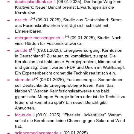
deutschlandfunk.de
(09.01.2025), Der lange Weg zum
Kraftwerk: Neuer Bericht bremst Erwartungen an die
Kernfusion.
(+)
nzz.ch
(09.01.2025), Studie aus Deutschland: Strom
aus Fusionskraftwerken verträgt sich schlecht mit
Erneuerbaren.
(+)
energate-messenger.ch
(09.01.2025), Studie: Noch
viele Hürden für Fusionskraftwerke.
(+)
zeit.de
(09.01.2025), Energieversorgung: Kernfusion
in Deutschland? Zu teuer, zu kompliziert, zu spät. Die
Kernfusion löst bald unser Energieproblem, klimaneutral
und günstig: Damit werben FDP und Union im Wahlkampf.
Ein Expertenbericht ordnet die Technik realistisch ein.
(+)
stern.de
(09.01.2025), Fusionsenergie: Sonnenfeuer
soll Deutschlands Energieprobleme lösen. Kann das
klappen? Werden Kernfusionskraftwerke uns bald
gigantische Mengen Energie liefern oder ist die Technik zu
teuer und kommt zu spät? Ein neuer Bericht gibt
Antworten.
focus.de
(09.01.2025), "Eher ein Lückenfüller". Warum
selbst die Kernfusion keine Chance gegen Solar und Wind
hat.
sciencemediacenter.de
(09.01.2025),