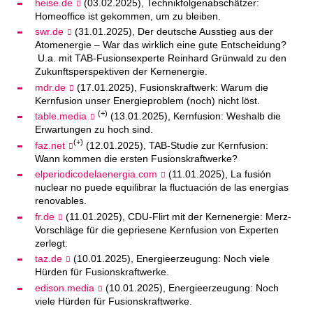
heise.de
(03.02.2025), Technikfolgenabschätzer:
Homeoffice ist gekommen, um zu bleiben.
swr.de
(31.01.2025), Der deutsche Ausstieg aus der
Atomenergie – War das wirklich eine gute Entscheidung?
U.a. mit TAB-Fusionsexperte Reinhard Grünwald zu den
Zukunftsperspektiven der Kernenergie.
mdr.de
(17.01.2025), Fusionskraftwerk: Warum die
Kernfusion unser Energieproblem (noch) nicht löst.
(+)
table.media
(13.01.2025), Kernfusion: Weshalb die
Erwartungen zu hoch sind.
(+)
faz.net
(12.01.2025), TAB-Studie zur Kernfusion:
Wann kommen die ersten Fusionskraftwerke?
elperiodicodelaenergia.com
(11.01.2025), La fusión
nuclear no puede equilibrar la fluctuación de las energías
renovables.
fr.de
(11.01.2025), CDU-Flirt mit der Kernenergie: Merz-
Vorschläge für die gepriesene Kernfusion von Experten
zerlegt.
taz.de
(10.01.2025), Energieerzeugung: Noch viele
Hürden für Fusionskraftwerke.
edison.media
(10.01.2025), Energieerzeugung: Noch
viele Hürden für Fusionskraftwerke.