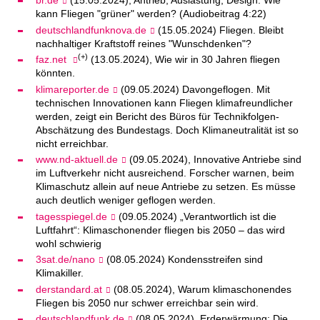
br.de
(15.05.2024), Antrieb, Auslastung, Design: Wie
kann Fliegen "grüner" werden? (Audiobeitrag 4:22)
deutschlandfunknova.de
(15.05.2024) Fliegen. Bleibt
nachhaltiger Kraftstoff reines "Wunschdenken"?
(+)
faz.net
(13.05.2024), Wie wir in 30 Jahren fliegen
könnten.
klimareporter.de
(09.05.2024) Davongeflogen. Mit
technischen Innovationen kann Fliegen klimafreundlicher
werden, zeigt ein Bericht des Büros für Technikfolgen-
Abschätzung des Bundestags. Doch Klimaneutralität ist so
nicht erreichbar.
www.nd-aktuell.de
(09.05.2024), Innovative Antriebe sind
im Luftverkehr nicht ausreichend. Forscher warnen, beim
Klimaschutz allein auf neue Antriebe zu setzen. Es müsse
auch deutlich weniger geflogen werden.
tagesspiegel.de
(09.05.2024) „Verantwortlich ist die
Luftfahrt“: Klimaschonender fliegen bis 2050 – das wird
wohl schwierig
3sat.de/nano
(08.05.2024) Kondensstreifen sind
Klimakiller.
derstandard.at
(08.05.2024), Warum klimaschonendes
Fliegen bis 2050 nur schwer erreichbar sein wird.
deutschlandfunk.de
(08.05.2024), Erderwärmung: Die