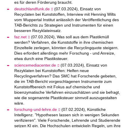
es für deren Förderung braucht.
deutschlandfunk.de
(07.03.2024), Einsatz von
Recyclaten bei Kunststoffen, Interview mit Henning Wilts
vom Wuppertal Institut anlässlich der Veröffentlichung des
TAB-Berichts zu Strategien und Instrumenten für einen
besseren Rezyklateinsatz.
faz.net
(07.03.2024), Was soll aus dem Plastikmüll
werden? Verfahren, die Kunststoffe in ihre chemischen
Einzelteile zerlegen, könnten die Recyclingquote steigern.
Dies erfordert allerdings mehr Forschung - und Anreize,
etwa durch eine Plastiksteuer.
sciencemediacenter.de
(07.03.2024), Einsatz von
Rezyklaten bei Kunststoffen: Helfen neue
Recyclingverfahren? Das SMC hat Forschende gebeten,
die im TAB-Bericht vorgeschlagenen Instrumente zum
Kunststoffbereich mit Fokus auf chemische und
bioenzymatische Verfahren einzuschätzen und sie befragt,
wie die sogenannte Plastiksteuer sinnvoll auszugestalten
wäre.
forschung-und-lehre.de
(07.02.2024), Künstliche
Intelligenz. "Hypothesen lassen sich in wenigen Sekunden
verifizieren". Viele Forschende, Lehrende und Studierende
setzen KI ein. Die Hochschulen entwickeln Regeln, um ihre