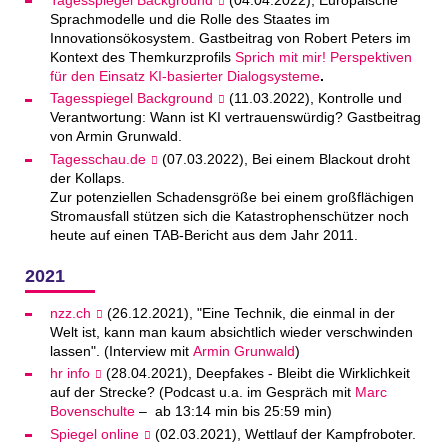
Sprachmodelle und die Rolle des Staates im
Innovationsökosystem. Gastbeitrag von Robert Peters im
Kontext des Themkurzprofils
Sprich mit mir! Perspektiven
für den Einsatz KI-basierter Dialogsysteme
.
Tagesspiegel Background
(11.03.2022), Kontrolle und
Verantwortung: Wann ist KI vertrauenswürdig? Gastbeitrag
von Armin Grunwald.
Tagesschau.de
(07.03.2022), Bei einem Blackout droht
der Kollaps.
Zur potenziellen Schadensgröße bei einem großflächigen
Stromausfall stützen sich die Katastrophenschützer noch
heute auf einen TAB-Bericht aus dem Jahr 2011.
2021
nzz.ch
(26.12.2021), "Eine Technik, die einmal in der
Welt ist, kann man kaum absichtlich wieder verschwinden
lassen". (Interview mit
Armin Grunwald
)
hr info
(28.04.2021), Deepfakes - Bleibt die Wirklichkeit
auf der Strecke? (Podcast u.a. im Gespräch mit
Marc
Bovenschulte
– ab 13:14 min bis 25:59 min)
Spiegel online
(02.03.2021), Wettlauf der Kampfroboter.