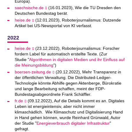
Europa).
saechsische.de
(16.01.2023), Wie die TU Dresden den
Deutschen Bundestag berät.
heise.de
(12.01.2023), Roboterjournalismus: Dutzende
Artikel bei US-Newsportal von KI verfasst.
2022
heise.de
(23.12.2022), Roboterjournalismus: Forscher
fordern Label für automatisch erstellte Texte. (Zur
Studie "
Algorithmen in digitalen Medien und ihr Einfluss auf
die Meinungsbildung
")
boersen-zeitung.de
(20.12.2022), Mehr Transparenz in
der öffentlichen Verwaltung. Die Distributed-Ledger-
Technologie könnte Abhilfe gegen Aktenberge, Bürokratie
und lange Bearbeitung schaffen, meint der FDP-
Bundestagsabgeordnete Frank Schäffler.
fr.de
(09.12.2022), Auf die Details kommt es an. Digitales
Leben ist energieintensiv, aber nicht immer
klimaschädlich. Wie Klimaschutz und Digitalisierung Hand
in Hand gehen können, wurde Reinhard Grünwald, Autor
der Studie "
Energieverbrauch digitaler Infrastruktur
"
gefragt.