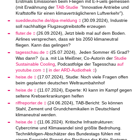
Erstmals Emissionen beim Fliegen mit E-Fuels gemessen
(mit Erwähnung der
TAB-Studie
"Innovative Antriebe und
Kraftstoffe für einen klimaverträglicheren Luftverkehr").
sueddeutsche.de/dpa-meldung
(30.09.2024), Industrie
soll nachhaltige Flugzeugtreibstoffe erzeugen
fluter.de
(26.09.2024), Jetzt bleib mal auf dem Boden.
Airlines versprechen, dass wir bis 2050 klimaneutral
fliegen. Kann das gelingen?
tagesschau.de
(25.07.2024), Jeden Sommer 45 Grad?
Was dann? (u.a. mit Lia Meißner, Co-Autorin der
Studie
Sustainable Cooling
, Podcastfolge der Tagesschau
auf
youtube.com
|
in der ARD-Audiothek
)
heise.de
(17.07.2024), Studie: Noch viele Fragen offen
beim geplanten deutschen Weltraumbahnhof
heise.de
(11.07.2024), Experte: KI kann im Kampf gegen
seltene Krebserkrankungen helfen
riffreporter.de
(24.06.2024), TAB-Bericht: So können
Stahl, Zement und Grundchemikalien in Deutschland
klimaneutral werden.
heise.de
(11.06.2024). Kritische Infrastrukturen:
Cybercrime und Klimawandel sind größte Bedrohung.
Technikfolgen-Abschätzer des Bundestags fühlen mit
einem Foresight-Report der Resilienz der Kritis-Systeme