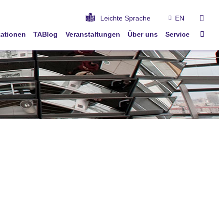
suc
Leichte Sprache
EN
Star
kationen
TABlog
Veranstaltungen
Über uns
Service