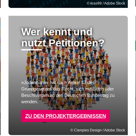
kras99 / Adobe Stock
Wer kennt und
nutzt Petitionen?
»Jedermann« hat nach Artikel 17 des
Grundgesetzes das Recht, sich mit Bitten oder
Beschwerden an den Deutschen Bundestag zu
wenden.
ZU DEN PROJEKTERGEBNISSEN
Cienpies Design / Adobe Stock