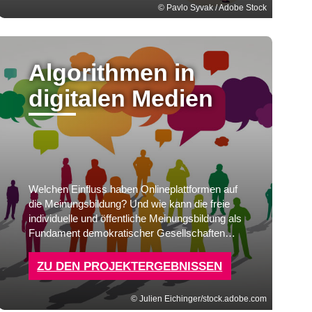
Pavlo Syvak / Adobe Stock
Algorithmen in
digitalen Medien
Welchen Einfluss haben Onlineplattformen auf
die Meinungsbildung? Und wie kann die freie
individuelle und öffentliche Meinungsbildung als
Fundament demokratischer Gesellschaften
gestärkt werden?
ZU DEN PROJEKTERGEBNISSEN
Julien Eichinger/stock.adobe.com