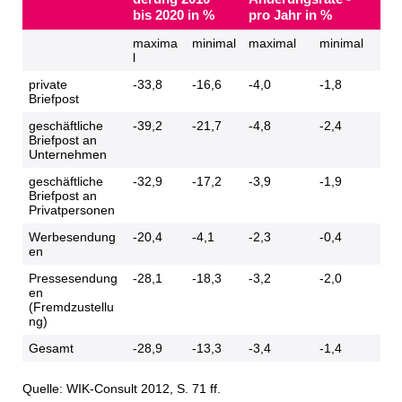
bis 2020 in %
pro Jahr in %
maxima
minimal
maximal
minimal
l
private
-33,8
-16,6
-4,0
-1,8
Briefpost
geschäftliche
-39,2
-21,7
-4,8
-2,4
Briefpost an
Unternehmen
geschäftliche
-32,9
-17,2
-3,9
-1,9
Briefpost an
Privatpersonen
Werbesendung
-20,4
-4,1
-2,3
-0,4
en
Pressesendung
-28,1
-18,3
-3,2
-2,0
en
(Fremdzustellu
ng)
Gesamt
-28,9
-13,3
-3,4
-1,4
Quelle: WIK-Consult 2012, S. 71 ff.