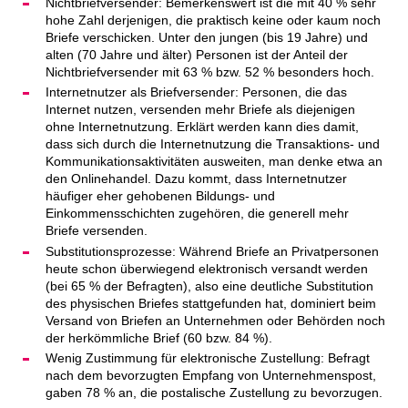
Nichtbriefversender: Bemerkenswert ist die mit 40 % sehr
hohe Zahl derjenigen, die praktisch keine oder kaum noch
Briefe verschicken. Unter den jungen (bis 19 Jahre) und
alten (70 Jahre und älter) Personen ist der Anteil der
Nichtbriefversender mit 63 % bzw. 52 % besonders hoch.
Internetnutzer als Briefversender: Personen, die das
Internet nutzen, versenden mehr Briefe als diejenigen
ohne Internetnutzung. Erklärt werden kann dies damit,
dass sich durch die Internetnutzung die Transaktions- und
Kommunikationsaktivitäten ausweiten, man denke etwa an
den Onlinehandel. Dazu kommt, dass Internetnutzer
häufiger eher gehobenen Bildungs- und
Einkommensschichten zugehören, die generell mehr
Briefe versenden.
Substitutionsprozesse: Während Briefe an Privatpersonen
heute schon überwiegend elektronisch versandt werden
(bei 65 % der Befragten), also eine deutliche Substitution
des physischen Briefes stattgefunden hat, dominiert beim
Versand von Briefen an Unternehmen oder Behörden noch
der herkömmliche Brief (60 bzw. 84 %).
Wenig Zustimmung für elektronische Zustellung: Befragt
nach dem bevorzugten Empfang von Unternehmenspost,
gaben 78 % an, die postalische Zustellung zu bevorzugen.