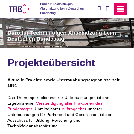
Büro für Technikfolgen-
suchen
Abschätzung beim Deutschen
Bundestag
Büro für Technikfolgen-Abschätzung beim
Deutschen Bundestag
Projekteübersicht
Aktuelle Projekte sowie Untersuchungsergebnisse seit
1991
Das Themenportfolio unserer Untersuchungen ist das
Ergebnis einer
Verständigung aller Fraktionen des
Bundestages
. Unmittelbarer
Auftraggeber
unserer
Untersuchungen für Parlament und Gesellschaft ist der
Ausschuss für Bildung, Forschung und
Technikfolgenabschätzung.