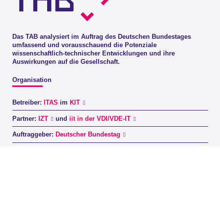
Das TAB analysiert im Auftrag des Deutschen Bundestages
umfassend und vorausschauend die Potenziale
wissenschaftlich-technischer Entwicklungen und ihre
Auswirkungen auf die Gesellschaft.
Organisation
Betreiber:
ITAS
im
KIT
Partner:
IZT
und
iit in der VDI/VDE-IT
Auftraggeber:
Deutscher Bundestag
Steuerungsgremium:
Ausschuss für Forschung, Technologie, Raumfahrt und
Technikfolgenabschätzung
Kontakt
Büro für Technikfolgen-Abschätzung beim Deutschen