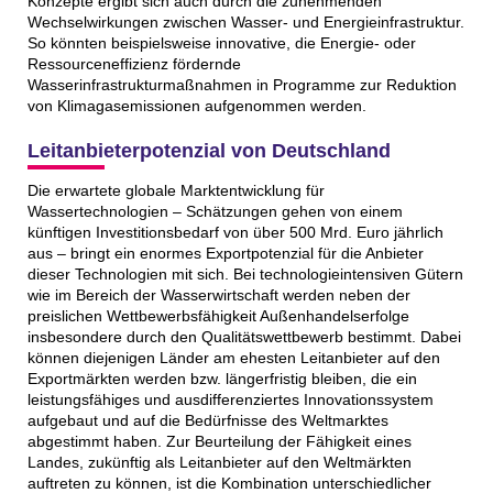
Konzepte ergibt sich auch durch die zunehmenden
Wechselwirkungen zwischen Wasser- und Energieinfrastruktur.
So könnten beispielsweise innovative, die Energie- oder
Ressourceneffizienz fördernde
Wasserinfrastrukturmaßnahmen in Programme zur Reduktion
von Klimagasemissionen aufgenommen werden.
Leitanbieterpotenzial von Deutschland
Die erwartete globale Marktentwicklung für
Wassertechnologien – Schätzungen gehen von einem
künftigen Investitionsbedarf von über 500 Mrd. Euro jährlich
aus – bringt ein enormes Exportpotenzial für die Anbieter
dieser Technologien mit sich. Bei technologieintensiven Gütern
wie im Bereich der Wasserwirtschaft werden neben der
preislichen Wettbewerbsfähigkeit Außenhandelserfolge
insbesondere durch den Qualitätswettbewerb bestimmt. Dabei
können diejenigen Länder am ehesten Leitanbieter auf den
Exportmärkten werden bzw. längerfristig bleiben, die ein
leistungsfähiges und ausdifferenziertes Innovationssystem
aufgebaut und auf die Bedürfnisse des Weltmarktes
abgestimmt haben. Zur Beurteilung der Fähigkeit eines
Landes, zukünftig als Leitanbieter auf den Weltmärkten
auftreten zu können, ist die Kombination unterschiedlicher