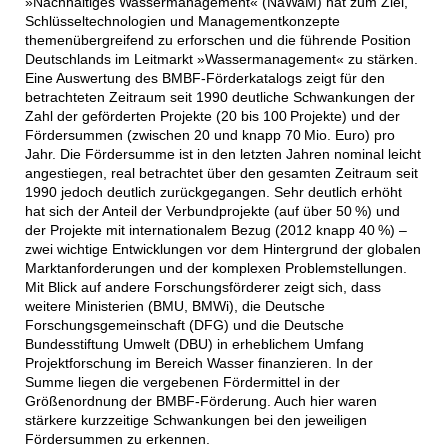
»Nachhaltiges Wassermanagement« (NaWaM) hat zum Ziel,
Schlüsseltechnologien und Managementkonzepte
themenübergreifend zu erforschen und die führende Position
Deutschlands im Leitmarkt »Wassermanagement« zu stärken.
Eine Auswertung des BMBF-Förderkatalogs zeigt für den
betrachteten Zeitraum seit 1990 deutliche Schwankungen der
Zahl der geförderten Projekte (20 bis 100 Projekte) und der
Fördersummen (zwischen 20 und knapp 70 Mio. Euro) pro
Jahr. Die Fördersumme ist in den letzten Jahren nominal leicht
angestiegen, real betrachtet über den gesamten Zeitraum seit
1990 jedoch deutlich zurückgegangen. Sehr deutlich erhöht
hat sich der Anteil der Verbundprojekte (auf über 50 %) und
der Projekte mit internationalem Bezug (2012 knapp 40 %) –
zwei wichtige Entwicklungen vor dem Hintergrund der globalen
Marktanforderungen und der komplexen Problemstellungen.
Mit Blick auf andere Forschungsförderer zeigt sich, dass
weitere Ministerien (BMU, BMWi), die Deutsche
Forschungsgemeinschaft (DFG) und die Deutsche
Bundesstiftung Umwelt (DBU) in erheblichem Umfang
Projektforschung im Bereich Wasser finanzieren. In der
Summe liegen die vergebenen Fördermittel in der
Größenordnung der BMBF-Förderung. Auch hier waren
stärkere kurzzeitige Schwankungen bei den jeweiligen
Fördersummen zu erkennen.