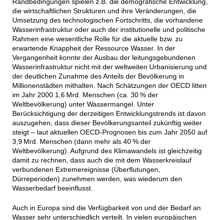
Randbedingungen spielen z.B. die demografische Entwicklung,
die wirtschaftlichen Strukturen und ihre Veränderungen, die
Umsetzung des technologischen Fortschritts, die vorhandene
Wasserinfrastruktur oder auch der institutionelle und politische
Rahmen eine wesentliche Rolle für die aktuelle bzw. zu
erwartende Knappheit der Ressource Wasser. In der
Vergangenheit konnte der Ausbau der leitungsgebundenen
Wasserinfrastruktur nicht mit der weltweiten Urbanisierung und
der deutlichen Zunahme des Anteils der Bevölkerung in
Millionenstädten mithalten. Nach Schätzungen der OECD litten
im Jahr 2000 1,6 Mrd. Menschen (ca. 30 % der
Weltbevölkerung) unter Wassermangel. Unter
Berücksichtigung der derzeitigen Entwicklungstrends ist davon
auszugehen, dass dieser Bevölkerungsanteil zukünftig weiter
steigt – laut aktuellen OECD-Prognosen bis zum Jahr 2050 auf
3,9 Mrd. Menschen (dann mehr als 40 % der
Weltbevölkerung). Aufgrund des Klimawandels ist gleichzeitig
damit zu rechnen, dass auch die mit dem Wasserkreislauf
verbundenen Extremereignisse (Überflutungen,
Dürreperioden) zunehmen werden, was wiederum den
Wasserbedarf beeinflusst.
Auch in Europa sind die Verfügbarkeit von und der Bedarf an
Wasser sehr unterschiedlich verteilt. In vielen europäischen