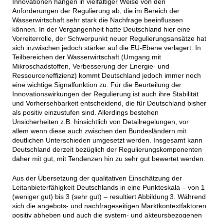
Innovationen hängen in vielfältiger Weise von den
Anforderungen der Regulierung ab, die im Bereich der
Wasserwirtschaft sehr stark die Nachfrage beeinflussen
können. In der Vergangenheit hatte Deutschland hier eine
Vorreiterrolle, der Schwerpunkt neuer Regulierungsansätze hat
sich inzwischen jedoch stärker auf die EU-Ebene verlagert. In
Teilbereichen der Wasserwirtschaft (Umgang mit
Mikroschadstoffen, Verbesserung der Energie- und
Ressourceneffizienz) kommt Deutschland jedoch immer noch
eine wichtige Signalfunktion zu. Für die Beurteilung der
Innovationswirkungen der Regulierung ist auch ihre Stabilität
und Vorhersehbarkeit entscheidend, die für Deutschland bisher
als positiv einzustufen sind. Allerdings bestehen
Unsicherheiten z.B. hinsichtlich von Detailregelungen, vor
allem wenn diese auch zwischen den Bundesländern mit
deutlichen Unterschieden umgesetzt werden. Insgesamt kann
Deutschland derzeit bezüglich der Regulierungskomponenten
daher mit gut, mit Tendenzen hin zu sehr gut bewertet werden.
Aus der Übersetzung der qualitativen Einschätzung der
Leitanbieterfähigkeit Deutschlands in eine Punkteskala – von 1
(weniger gut) bis 3 (sehr gut) – resultiert Abbildung 3. Während
sich die angebots- und nachfrageseitigen Marktkontextfaktoren
positiv abheben und auch die system- und akteursbezogenen