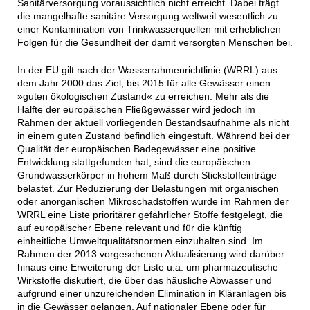
Sanitärversorgung voraussichtlich nicht erreicht. Dabei trägt
die mangelhafte sanitäre Versorgung weltweit wesentlich zu
einer Kontamination von Trinkwasserquellen mit erheblichen
Folgen für die Gesundheit der damit versorgten Menschen bei.
In der EU gilt nach der Wasserrahmenrichtlinie (WRRL) aus
dem Jahr 2000 das Ziel, bis 2015 für alle Gewässer einen
»guten ökologischen Zustand« zu erreichen. Mehr als die
Hälfte der europäischen Fließgewässer wird jedoch im
Rahmen der aktuell vorliegenden Bestandsaufnahme als nicht
in einem guten Zustand befindlich eingestuft. Während bei der
Qualität der europäischen Badegewässer eine positive
Entwicklung stattgefunden hat, sind die europäischen
Grundwasserkörper in hohem Maß durch Stickstoffeinträge
belastet. Zur Reduzierung der Belastungen mit organischen
oder anorganischen Mikroschadstoffen wurde im Rahmen der
WRRL eine Liste prioritärer gefährlicher Stoffe festgelegt, die
auf europäischer Ebene relevant und für die künftig
einheitliche Umweltqualitätsnormen einzuhalten sind. Im
Rahmen der 2013 vorgesehenen Aktualisierung wird darüber
hinaus eine Erweiterung der Liste u.a. um pharmazeutische
Wirkstoffe diskutiert, die über das häusliche Abwasser und
aufgrund einer unzureichenden Elimination in Kläranlagen bis
in die Gewässer gelangen. Auf nationaler Ebene oder für