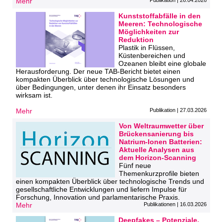
Mehr
Publikation | 26.04.2026
Kunststoffabfälle in den
Meeren: Technologische
Möglichkeiten zur
Reduktion
Plastik in Flüssen,
Küstenbereichen und
Ozeanen bleibt eine globale
Herausforderung. Der neue TAB‑Bericht bietet einen
kompakten Überblick über technologische Lösungen und
über Bedingungen, unter denen ihr Einsatz besonders
wirksam ist.
Mehr
Publikation | 27.03.2026
Von Weltraumwetter über
Brückensanierung bis
Natrium-Ionen Batterien:
Aktuelle Analysen aus
dem Horizon-Scanning
Fünf neue
Themenkurzprofile bieten
einen kompakten Überblick über technologische Trends und
gesellschaftliche Entwicklungen und liefern Impulse für
Forschung, Innovation und parlamentarische Praxis.
Mehr
Publikationen | 16.03.2026
Deepfakes – Potenziale,