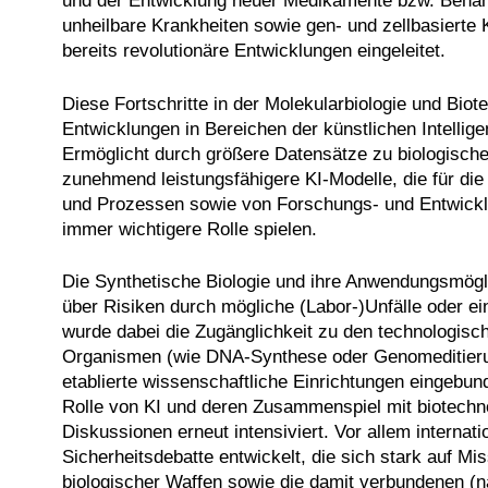
und der Entwicklung neuer Medikamente bzw. Behand
unheilbare Krankheiten sowie gen- und zellbasiert
bereits revolutionäre Entwicklungen eingeleitet.
Diese Fortschritte in der Molekularbiologie und Bi
Entwicklungen in Bereichen der künstlichen Intellig
Ermöglicht durch größere Datensätze zu biologisch
zunehmend leistungsfähigere KI-Modelle, die für di
und Prozessen sowie von Forschungs- und Entwick
immer wichtigere Rolle spielen.
Die Synthetische Biologie und ihre Anwendungsmögl
über Risiken durch mögliche (Labor-)Unfälle oder e
wurde dabei die Zugänglichkeit zu den technologis
Organismen (wie DNA-Synthese oder Genomeditierung
etablierte wissenschaftliche Einrichtungen eingebun
Rolle von KI und deren Zusammenspiel mit biotechn
Diskussionen erneut intensiviert. Vor allem internati
Sicherheitsdebatte entwickelt, die sich stark auf M
biologischer Waffen sowie die damit verbundenen (na