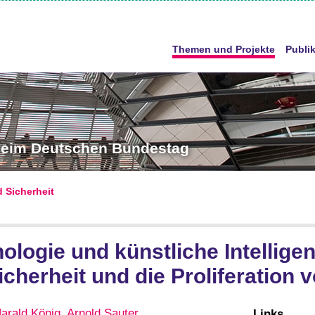
Themen und Projekte
Publi
 beim Deutschen Bundestag
d Sicherheit
ologie und künstliche Intellige
Sicherheit und die Proliferation
arald König
,
Arnold Sauter
Links