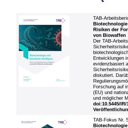
TAB-Arbeitsberi
Biotechnologie 
Risiken der For
von Biowaffen
Der TAB‑Arbeits
Sicherheitsrisi
biotechnologisc
Entwicklungen i
evidenzbasiert a
Sicherheitsrisi
diskutiert. Darü
Regulierungsmög
Forschung auf i
(EU) und nationa
und möglicher M
doi:10.5445/IR
Veröffentlichu
TAB-Fokus Nr. 
Biotechnologie 