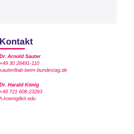
Kontakt
Dr. Arnold Sauter
+49 30 28491-110
sauter∂tab-beim-bundestag.de
Dr. Harald König
+49 721 608-23293
h.koenig∂kit edu