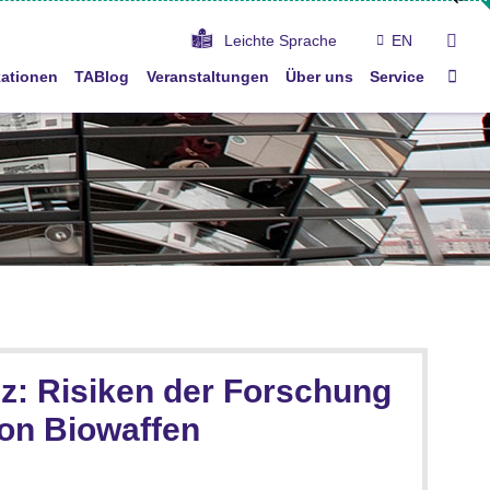
suc
Leichte Sprache
EN
Star
kationen
TABlog
Veranstaltungen
Über uns
Service
nz: Risiken der Forschung
 von Biowaffen