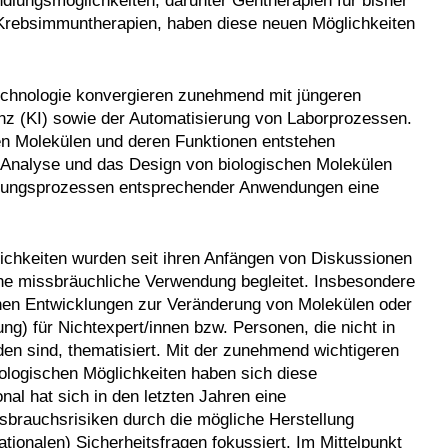
lungsmöglichkeiten, darunter Gentherapien für bisher
e Krebsimmuntherapien, haben diese neuen Möglichkeiten
otechnologie konvergieren zunehmend mit jüngeren
enz (KI) sowie der Automatisierung von Laborprozessen.
en Molekülen und deren Funktionen entstehen
e Analyse und das Design von biologischen Molekülen
lungsprozessen entsprechender Anwendungen eine
ichkeiten wurden seit ihren Anfängen von Diskussionen
ine missbräuchliche Verwendung begleitet. Insbesondere
chen Entwicklungen zur Veränderung von Molekülen oder
) für Nichtexpert/innen bzw. Personen, die nicht in
den sind, thematisiert. Mit der zunehmend wichtigeren
ologischen Möglichkeiten haben sich diese
onal hat sich in den letzten Jahren eine
issbrauchsrisiken durch die mögliche Herstellung
tionalen) Sicherheitsfragen fokussiert. Im Mittelpunkt