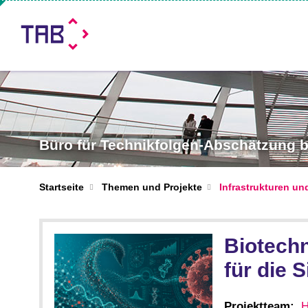
Büro für Technikfolgen-Abschätzung
Startseite
Themen und Projekte
Infrastrukturen un
Biotechn
für die 
Projektteam:
H