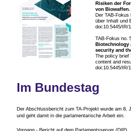
Risiken der For
von Biowaffen
Der TAB-Fokus b
über Inhalt und
doi:10.5445/IR/
TAB-Fokus no. 
Biotechnology a
security and th
The policy brie
content and resu
doi:10.5445/IR/
Im Bundestag
Der Abschlussbericht zum TA-Projekt wurde am 8. 
und geht damit in die parlamentarische Arbeit ein.
Vorgang - Bericht auf dem Parlamentsserver (DIP)