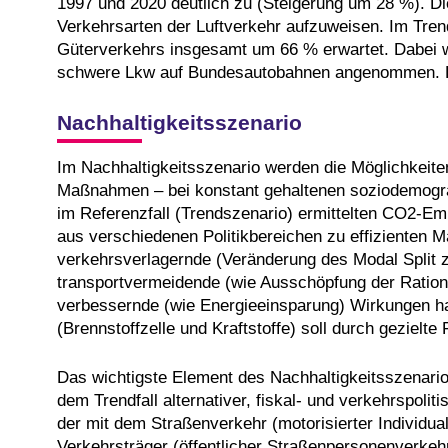
1997 und 2020 deutlich zu (Steigerung um 28 %). Di
Verkehrsarten der Luftverkehr aufzuweisen. Im Tren
Güterverkehrs insgesamt um 66 % erwartet. Dabei w
schwere Lkw auf Bundesautobahnen angenommen. D
Nachhaltigkeitsszenario
Im Nachhaltigkeitsszenario werden die Möglichkeite
Maßnahmen – bei konstant gehaltenen soziodemog
im Referenzfall (Trendszenario) ermittelten CO2-E
aus verschiedenen Politikbereichen zu effiziente
verkehrsverlagernde (Veränderung des Modal Split 
transportvermeidende (wie Ausschöpfung der Rationa
verbessernde (wie Energieeinsparung) Wirkungen hab
(Brennstoffzelle und Kraftstoffe) soll durch gezielte
Das wichtigste Element des Nachhaltigkeitsszenario
dem Trendfall alternativer, fiskal- und verkehrspoli
der mit dem Straßenverkehr (motorisierter Individu
Verkehrsträger (öffentlicher Straßenpersonenverkehr