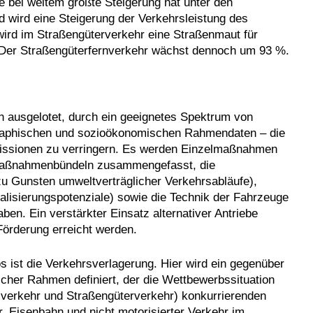
e bei weitem größte Steigerung hat unter den
d wird eine Steigerung der Verkehrsleistung des
ird im Straßengüterverkehr eine Straßenmaut für
er Straßengüterfernverkehr wächst dennoch um 93 %.
n ausgelotet, durch ein geeignetes Spektrum von
raphischen und sozioökonomischen Rahmendaten – die
missionen zu verringern. Es werden Einzelmaßnahmen
n Maßnahmenbündeln zusammengefasst, die
zu Gunsten umweltverträglicher Verkehrsabläufe),
lisierungspotenziale) sowie die Technik der Fahrzeuge
en. Ein verstärkter Einsatz alternativer Antriebe
 Förderung erreicht werden.
s ist die Verkehrsverlagerung. Hier wird ein gegenüber
tischer Rahmen definiert, der die Wettbewerbssituation
alverkehr und Straßengüterverkehr) konkurrierenden
, Eisenbahn und nicht motorisierter Verkehr im