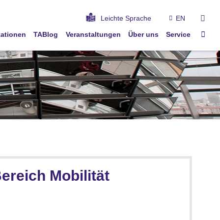
suc
Leichte Sprache
EN
Star
kationen
TABlog
Veranstaltungen
Über uns
Service
reich Mobilität