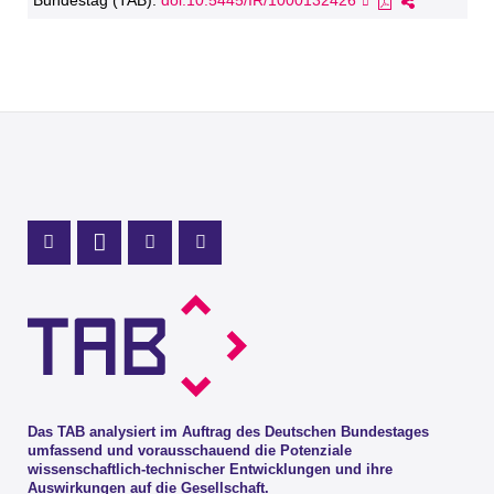
Bundestag (TAB).
doi:10.5445/IR/1000132426
Profil Mastodon
LinkedIn Profil
Instagram Profil
Youtube Profil
Das TAB analysiert im Auftrag des Deutschen Bundestages
umfassend und vorausschauend die Potenziale
wissenschaftlich-technischer Entwicklungen und ihre
Auswirkungen auf die Gesellschaft.