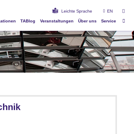
suc
Leichte Sprache
EN
Star
kationen
TABlog
Veranstaltungen
Über uns
Service
chnik