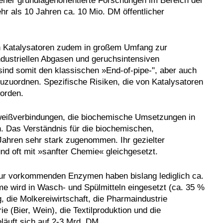
r eher grundlagenorientierte Forschungen im Bereich der
hr als 10 Jahren ca. 10 Mio. DM öffentlicher
 Katalysatoren zudem in großem Umfang zur
dustriellen Abgasen und geruchsintensiven
ind somit den klassischen »End-of-pipe-", aber auch
uzuordnen. Spezifische Risiken, die von Katalysatoren
worden.
weißverbindungen, die biochemische Umsetzungen in
. Das Verständnis für die biochemischen,
ahren sehr stark zugenommen. Ihr gezielter
und oft mit »sanfter Chemie« gleichgesetzt.
tur vorkommenden Enzymen haben bislang lediglich ca.
me wird in Wasch- und Spülmitteln eingesetzt (ca. 35 %
 die Molkereiwirtschaft, die Pharmaindustrie
 (Bier, Wein), die Textilproduktion und die
läuft sich auf 2-3 Mrd. DM.