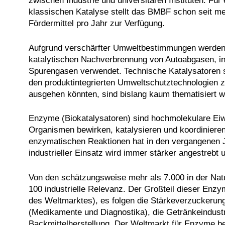
zwischen Industrie und universitären Instituten. Fü
klassischen Katalyse stellt das BMBF schon seit me
Fördermittel pro Jahr zur Verfügung.
Aufgrund verschärfter Umweltbestimmungen werden
katalytischen Nachverbrennung von Autoabgasen, in
Spurengasen verwendet. Technische Katalysatoren s
den produktintegrierten Umweltschutztechnologien z
ausgehen könnten, sind bislang kaum thematisiert 
Enzyme (Biokatalysatoren) sind hochmolekulare Ei
Organismen bewirken, katalysieren und koordinieren
enzymatischen Reaktionen hat in den vergangenen J
industrieller Einsatz wird immer stärker angestrebt 
Von den schätzungsweise mehr als 7.000 in der Na
100 industrielle Relevanz. Der Großteil dieser Enzy
des Weltmarktes), es folgen die Stärkeverzuckerung,
(Medikamente und Diagnostika), die Getränkeindustrie
Backmittelherstellung. Der Weltmarkt für Enzyme be