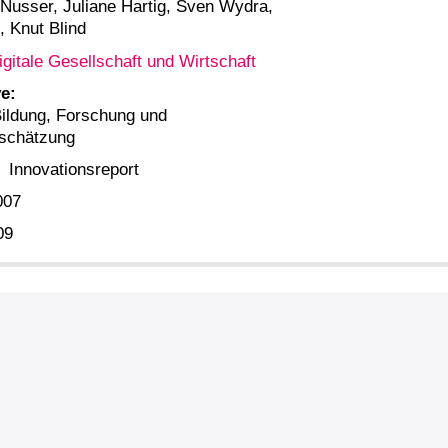
Nusser, Juliane Hartig, Sven Wydra,
 Knut Blind
igitale Gesellschaft und Wirtschaft
e:
ildung, Forschung und
bschätzung
Innovationsreport
007
09