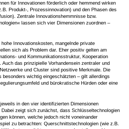
nnen für Innovationen förderlich oder hemmend wirken
z.B. Produkt-, Prozessinnovation) und den Phasen des
fusion). Zentrale Innovationshemmnisse bzw.
nologien« lassen sich vier Dimensionen zuordnen –
u hohe Innovationskosten, mangelnde private
tellen sich als Problem dar. Eher positiv gelten am
mations- und Kommunikationsstruktur, Kooperation
 Auch das prinzipielle Vorhandensein zentraler und
 Netzwerke und Cluster sind positive Merkmale. Die
 besonders wichtig eingeschätzten – gilt allerdings
 Regulierungsumfeld und bürokratische Hürden oder eine
.
eweils in den vier identifizierten Dimensionen
. Dabei zeigt sich zunächst, dass Schlüsseltechnologien
iegen können, welche jedoch nicht voneinander
piel zu betrachten: Querschnittstechnologien (wie z.B.