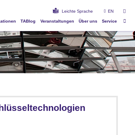
suc
Leichte Sprache
EN
Star
kationen
TABlog
Veranstaltungen
Über uns
Service
hlüsseltechnologien