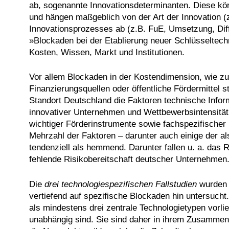
ab, sogenannte Innovationsdeterminanten. Diese kö
und hängen maßgeblich von der Art der Innovation (
Innovationsprozesses ab (z.B. FuE, Umsetzung, Dif
»Blockaden bei der Etablierung neuer Schlüsseltech
Kosten, Wissen, Markt und Institutionen.
Vor allem Blockaden in der Kostendimension, wie z
Finanzierungsquellen oder öffentliche Fördermittel s
Standort Deutschland die Faktoren technische Infor
innovativer Unternehmen und Wettbewerbsintensität.
wichtiger Förderinstrumente sowie fachspezifischer
Mehrzahl der Faktoren – darunter auch einige der als
tendenziell als hemmend. Darunter fallen u. a. das
fehlende Risikobereitschaft deutscher Unternehmen
Die
drei technologiespezifischen Fallstudien
wurden j
vertiefend auf spezifische Blockaden hin untersucht
als mindestens drei zentrale Technologietypen vorl
unabhängig sind. Sie sind daher in ihrem Zusammens