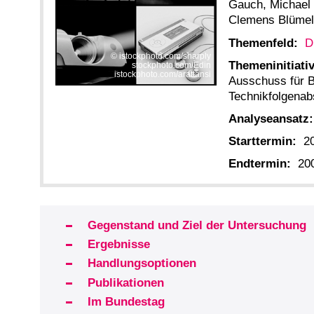
Gauch, Michael 
Clemens Blümel,
Themenfeld:
D
istockphoto.com/sharply
Themeninitiativ
stockphoto.com/Edin
istockphoto.com/arattansi
Ausschuss für B
Technikfolgena
Analyseansatz:
Starttermin:
2
Endtermin:
20
Gegenstand und Ziel der Untersuchung
Ergebnisse
Handlungsoptionen
Publikationen
Im Bundestag