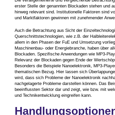
Die verallgemeinerte und vergleichende Betrachtung 
erster Stelle der genannten Blockaden stehen und a
hinweg relevant sind. Institutionelle Faktoren sind 
und Marktfaktoren gewinnen mit zunehmender Anw
Auch die Betrachtung aus Sicht der Einzeltechnolog
Querschnittstechnologien, wie z.B. der Halbleiterel
allem in den Phasen der FuE und Umsetzung vorlieg
Maschinenbau- oder Energiebranche, haben über al
Blockaden. Spezifische Anwendungen wie MP3-Play
Relevanz der Blockaden gegen Ende der Wertschöpfu
Besonders die Beispiele Nanoelektronik, MP3-Play
thematischen Bezug. Hier lassen sich Überlappungen 
wird, dass sich Probleme der Nanoelektronik nachh
nachgelagerte Probleme darstellen können. Das Beisp
beeinflussten Sektor dar und zeigt, wie bzw. mit we
und Technikentwicklung eingreifen kann.
Handlungsoptione