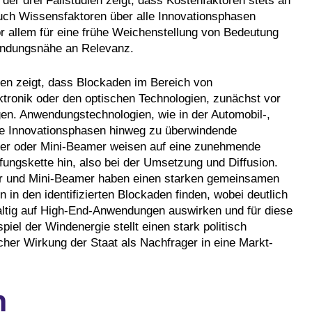
der drei Fallstudien zeigt, dass Kostenfaktoren stets an
uch Wissensfaktoren über alle Innovationsphasen
vor allem für eine frühe Weichenstellung von Bedeutung
endungsnähe an Relevanz.
ien zeigt, dass Blockaden im Bereich von
ektronik oder den optischen Technologien, zunächst vor
en. Anwendungstechnologien, wie in der Automobil-,
le Innovationsphasen hinweg zu überwindende
er oder Mini-Beamer weisen auf eine zunehmende
ngskette hin, also bei der Umsetzung und Diffusion.
er und Mini-Beamer haben einen starken gemeinsamen
in den identifizierten Blockaden finden, wobei deutlich
altig auf High-End-Anwendungen auswirken und für diese
iel der Windenergie stellt einen stark politisch
lcher Wirkung der Staat als Nachfrager in eine Markt-
n