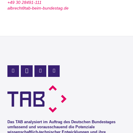
+49 30 28491-111
albrecht∂tab-beim-bundestag.de
Profil Mastodon
LinkedIn Profil
Instagram Profil
Youtube Profil
Das TAB analysiert im Auftrag des Deutschen Bundestages
umfassend und vorausschauend die Potenziale
wissenschaftlich-technischer Entwicklungen und ihre