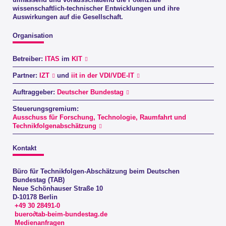
umfassend und vorausschauend die Potenziale
wissenschaftlich-technischer Entwicklungen und ihre
Auswirkungen auf die Gesellschaft.
Organisation
Betreiber:
ITAS
im
KIT
Partner:
IZT
und
iit in der VDI/VDE-IT
Auftraggeber:
Deutscher Bundestag
Steuerungsgremium:
Ausschuss für Forschung, Technologie, Raumfahrt und
Technikfolgenabschätzung
Kontakt
Büro für Technikfolgen-Abschätzung beim Deutschen
Bundestag (TAB)
Neue Schönhauser Straße 10
D-10178 Berlin
+49 30 28491-0
buero∂tab-beim-bundestag.de
Medienanfragen