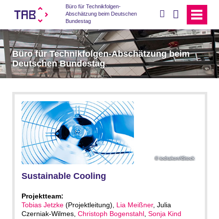
Büro für Technikfolgen-
suchen
Abschätzung beim Deutschen
Bundestag
Büro für Technikfolgen-Abschätzung beim
Deutschen Bundestag
iodrakon/iStock
Sustainable Cooling
Projektteam:
Tobias Jetzke
(Projektleitung),
Lia Meißner
, Julia
Czerniak-Wilmes,
Christoph Bogenstahl
,
Sonja Kind