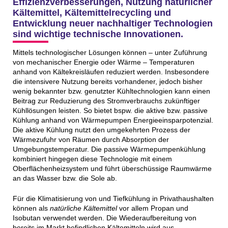
Effizienzverbesserungen, Nutzung natürlicher
Kältemittel, Kältemittelrecycling und
Entwicklung neuer nachhaltiger Technologien
sind wichtige technische Innovationen.
Mittels technologischer Lösungen können – unter Zuführung
von mechanischer Energie oder Wärme – Temperaturen
anhand von Kältekreisläufen reduziert werden. Insbesondere
die intensivere Nutzung bereits vorhandener, jedoch bisher
wenig bekannter bzw. genutzter Kühltechnologien kann einen
Beitrag zur Reduzierung des Stromverbrauchs zukünftiger
Kühllösungen leisten. So bietet bspw. die aktive bzw. passive
Kühlung anhand von Wärmepumpen Energieeinsparpotenzial.
Die aktive Kühlung nutzt den umgekehrten Prozess der
Wärmezufuhr von Räumen durch Absorption der
Umgebungstemperatur. Die passive Wärmepumpenkühlung
kombiniert hingegen diese Technologie mit einem
Oberflächenheizsystem und führt überschüssige Raumwärme
an das Wasser bzw. die Sole ab.
Für die Klimatisierung von und Tiefkühlung in Privathaushalten
können als
natürliche Kältemittel
vor allem Propan und
Isobutan verwendet werden. Die Wiederaufbereitung von
bereits im Markt befindlichen Kältemitteln wird aus