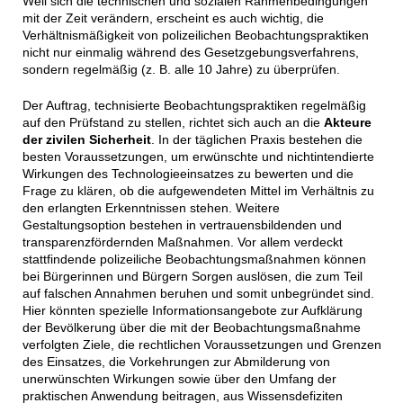
Weil sich die technischen und sozialen Rahmenbedingungen
mit der Zeit verändern, erscheint es auch wichtig, die
Verhältnismäßigkeit von polizeilichen Beobachtungspraktiken
nicht nur einmalig während des Gesetzgebungsverfahrens,
sondern regelmäßig (z. B. alle 10 Jahre) zu überprüfen.
Der Auftrag, technisierte Beobachtungspraktiken regelmäßig
auf den Prüfstand zu stellen, richtet sich auch an die
Akteure
der zivilen Sicherheit
. In der täglichen Praxis bestehen die
besten Voraussetzungen, um erwünschte und nichtintendierte
Wirkungen des Technologieeinsatzes zu bewerten und die
Frage zu klären, ob die aufgewendeten Mittel im Verhältnis zu
den erlangten Erkenntnissen stehen. Weitere
Gestaltungsoption bestehen in vertrauensbildenden und
transparenzfördernden Maßnahmen. Vor allem verdeckt
stattfindende polizeiliche Beobachtungsmaßnahmen können
bei Bürgerinnen und Bürgern Sorgen auslösen, die zum Teil
auf falschen Annahmen beruhen und somit unbegründet sind.
Hier könnten spezielle Informationsangebote zur Aufklärung
der Bevölkerung über die mit der Beobachtungsmaßnahme
verfolgten Ziele, die rechtlichen Voraussetzungen und Grenzen
des Einsatzes, die Vorkehrungen zur Abmilderung von
unerwünschten Wirkungen sowie über den Umfang der
praktischen Anwendung beitragen, aus Wissensdefiziten