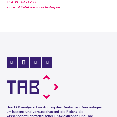
+49 30 28491-111
albrecht∂tab-beim-bundestag.de
Profil Mastodon
LinkedIn Profil
Instagram Profil
Youtube Profil
Das TAB analysiert im Auftrag des Deutschen Bundestages
umfassend und vorausschauend die Potenziale
wissenschaftlich-technischer Entwicklungen und ihre