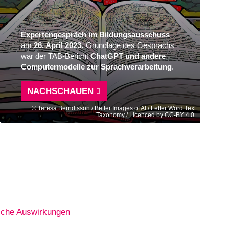
Expertengespräch im
Bildungsausschuss
am
26. April 2023.
Grundlage des Gesprächs
war der TAB-Bericht
ChatGPT und andere
Computermodelle zur Sprachverarbeitung
.
NACHSCHAUEN
Teresa Berndtsson / Better Images of AI / Letter Word Text
Taxonomy / Licenced by CC-BY 4.0.
iche Auswirkungen