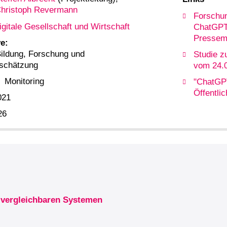
hristoph Revermann
Forschun
igitale Gesellschaft und Wirtschaft
ChatGPT 
Pressemi
e:
ildung, Forschung und
Studie z
bschätzung
vom 24.
Monitoring
"ChatGPT
Öffentli
021
26
 vergleichbaren Systemen