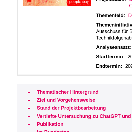
chenspec/pixabay
C
Themenfeld:
D
Themeninitiativ
Ausschuss für B
Technikfolgena
Analyseansatz:
Starttermin:
2
Endtermin:
20
Thematischer Hintergrund
Ziel und Vorgehensweise
Stand der Projektbearbeitung
Vertiefte Untersuchung zu ChatGPT und
Publikation