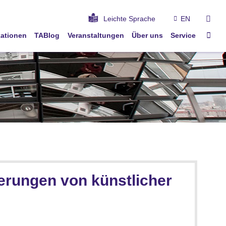
suc
Leichte Sprache
EN
Star
kationen
TABlog
Veranstaltungen
Über uns
Service
rungen von künstlicher