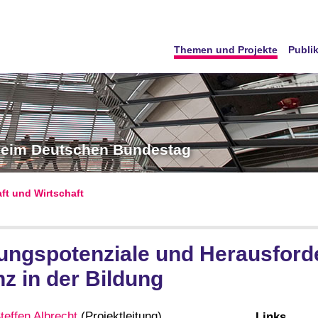
Themen und Projekte
Publi
 beim Deutschen Bundestag
aft und Wirtschaft
ngspotenziale und Herausforde
nz in der Bildung
teffen Albrecht
(Projektleitung),
Links