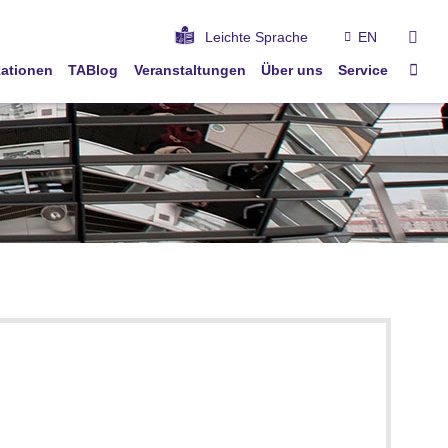
suc
Leichte Sprache
EN
Star
kationen
TABlog
Veranstaltungen
Über uns
Service