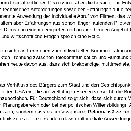
nkt der öffentlichen Diskussion, aber die tatsächliche Entwi
 technischen Anforderungen sowie der Hoffnungen auf einen
genannte Anwendung der individuelle Abruf von Filmen, das „
allem aber Erfahrungen aus schon länger laufenden Pilotve
her Dienste in einem geeigneten und ansprechenden Angebot 
 und wirtschaftliche Fragen spielen eine Rolle.
 kann sich das Fernsehen zum individuellen Kommunikations
trikten Trennung zwischen Telekommunikation und Rundfunk 
hen heute davon aus, dass sich breitbandige, multimediale,
e das Verhältnis des Bürgers zum Staat und den Gesichtspunk
“ in den USA ein, die auf vielfältigen Ebenen versucht, die 
nzubeziehen. Für Deutschland zeigt sich, dass sich durch M
m Planungsbereich oder bei der politischen Willensbildung). 
ein kann, sondern dass es umfassenderer Reformansätze beda
Technik zu etablieren, sondern dass multimediale Anwendun