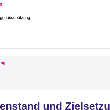
ft
olgenabschätzung
ung
nstand und Zielsetz