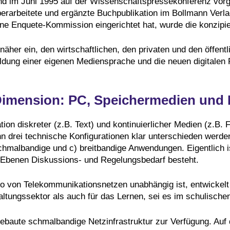
d im Juni 1995 auf der Wissenschaftspressekonferenz vorges
berarbeitete und ergänzte Buchpublikation im Bollmann Verl
e Enquete-Kommission eingerichtet hat, wurde die konzipie
äher ein, den wirtschaftlichen, den privaten und den öffentl
ldung einer eigenen Mediensprache und die neuen digitalen 
 Dimension: PC, Speichermedien und 
ion diskreter (z.B. Text) und kontinuierlicher Medien (z.B. F
nn drei technische Konfigurationen klar unterschieden wer
hmalbandige und c) breitbandige Anwendungen. Eigentlich is
en Ebenen Diskussions- und Regelungsbedarf besteht.
von Telekommunikationsnetzen unabhängig ist, entwickelt s
altungssektor als auch für das Lernen, sei es im schulische
baute schmalbandige Netzinfrastruktur zur Verfügung. Auf 