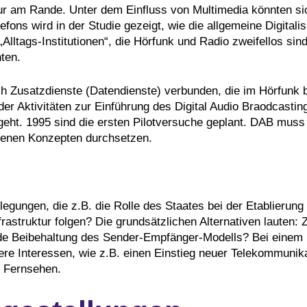
ur am Rande. Unter dem Einfluss von Multimedia könnten sich
fons wird in der Studie gezeigt, wie die allgemeine Digita
Alltags-Institutionen“, die Hörfunk und Radio zweifellos sind
nten.
h Zusatzdienste (Datendienste) verbunden, die im Hörfunk 
r Aktivitäten zur Einführung des Digital Audio Braodcasting 
geht. 1995 sind die ersten Pilotversuche geplant. DAB muss
enen Konzepten durchsetzen.
legungen, die z.B. die Rolle des Staates bei der Etablierung 
astruktur folgen? Die grundsätzlichen Alternativen lauten: 
de Beibehaltung des Sender-Empfänger-Modells? Bei einem n
ndere Interessen, wie z.B. einen Einstieg neuer Telekommuni
m Fernsehen.