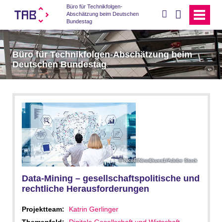
Büro für Technikfolgen-
suchen
Abschätzung beim Deutschen
Bundestag
Büro für Technikfolgen-Abschätzung beim
Deutschen Bundestag
NicoElNino&kues1/Adobe Stock
Data-Mining – gesellschaftspolitische und
rechtliche Herausforderungen
Projektteam:
Katrin Gerlinger