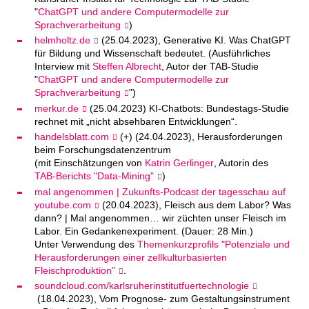
"
ChatGPT und andere Computermodelle zur
Sprachverarbeitung
)
helmholtz.de
(25.04.2023), Generative KI. Was ChatGPT
für Bildung und Wissenschaft bedeutet. (Ausführliches
Interview mit
Steffen Albrecht
, Autor der TAB-Studie
"
ChatGPT und andere Computermodelle zur
Sprachverarbeitung
")
merkur.de
(25.04.2023)
KI-Chatbots: Bundestags-Studie
rechnet mit „nicht absehbaren Entwicklungen“.
handelsblatt.com
(+) (24.04.2023), Herausforderungen
beim Forschungsdatenzentrum
(mit Einschätzungen von
Katrin Gerlinger
, Autorin des
TAB-Berichts "Data-Mining"
)
mal angenommen | Zukunfts-Podcast der tagesschau auf
youtube.com
(20.04.2023), Fleisch aus dem Labor? Was
dann? | Mal angenommen… wir züchten unser Fleisch im
Labor. Ein Gedankenexperiment. (Dauer: 28 Min.)
Unter Verwendung des
Themenkurzprofils "Potenziale und
Herausforderungen einer zellkulturbasierten
Fleischproduktion"
.
soundcloud.com/karlsruherinstitutfuertechnologie
(18.04.2023), Vom Prognose- zum Gestaltungsinstrument