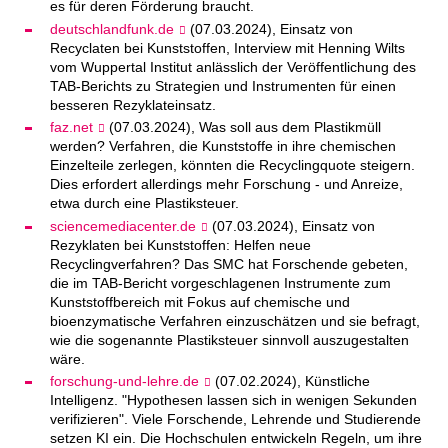
es für deren Förderung braucht.
deutschlandfunk.de
(07.03.2024), Einsatz von
Recyclaten bei Kunststoffen, Interview mit Henning Wilts
vom Wuppertal Institut anlässlich der Veröffentlichung des
TAB-Berichts zu Strategien und Instrumenten für einen
besseren Rezyklateinsatz.
faz.net
(07.03.2024), Was soll aus dem Plastikmüll
werden? Verfahren, die Kunststoffe in ihre chemischen
Einzelteile zerlegen, könnten die Recyclingquote steigern.
Dies erfordert allerdings mehr Forschung - und Anreize,
etwa durch eine Plastiksteuer.
sciencemediacenter.de
(07.03.2024), Einsatz von
Rezyklaten bei Kunststoffen: Helfen neue
Recyclingverfahren? Das SMC hat Forschende gebeten,
die im TAB-Bericht vorgeschlagenen Instrumente zum
Kunststoffbereich mit Fokus auf chemische und
bioenzymatische Verfahren einzuschätzen und sie befragt,
wie die sogenannte Plastiksteuer sinnvoll auszugestalten
wäre.
forschung-und-lehre.de
(07.02.2024), Künstliche
Intelligenz. "Hypothesen lassen sich in wenigen Sekunden
verifizieren". Viele Forschende, Lehrende und Studierende
setzen KI ein. Die Hochschulen entwickeln Regeln, um ihre