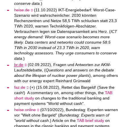
conserve data.
)
heise.de
(11.10.2022) IKT-Energiebedarf: Worst-Case-
Szenario wird wahrscheinlicher. 2030 könnten
Rechenzentren und Netze 58,5 TWh schlucken statt 23,3
TWh 2020, warnen Technikfolgen-Abschätzer.
Verbrauchern legen sie Datensparsamkeit ans Herz. (
ICT
energy demand: Worst-case scenario becomes more
likely. Data centers and networks could consume 58.5
TWh in 2030 instead of 23.3 TWh in 2020, warn
technology assessors. They urge consumers to conserve
data.
)
br.de
(02.09.2022), Fragen und Antworten zur AKW-
Laufzeitdebatte, (
Questions and answers on the debate
about the lifespan of nuclear power plants
), among others
with our energy expert Reinhard Grünwald
faz.de
(+) (15.08.2022), Rettet das Bargeld! (Save the
cash!) A commentary on, among other things, the
TAB
short study
on changes to the traditional banking and
payment systems "World without cash".
heise.online
(07/10/2022), Bundestag: Experten warnen
vor "Welt ohne Bargeld" (
Bundestag: Experts warn of
"world without cash
.) Article on the
TAB brief study
on
changes in the classic banking and payment systems