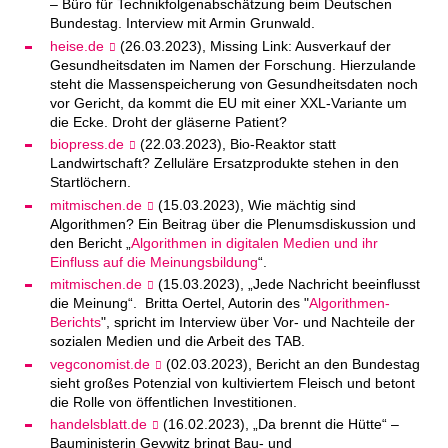
– Büro für Technikfolgenabschätzung beim Deutschen
Bundestag. Interview mit Armin Grunwald.
heise.de
(26.03.2023), Missing Link: Ausverkauf der
Gesundheitsdaten im Namen der Forschung. Hierzulande
steht die Massenspeicherung von Gesundheitsdaten noch
vor Gericht, da kommt die EU mit einer XXL-Variante um
die Ecke. Droht der gläserne Patient?
biopress.de
(22.03.2023), Bio-Reaktor statt
Landwirtschaft? Zelluläre Ersatzprodukte stehen in den
Startlöchern.
mitmischen.de
(15.03.2023), Wie mächtig sind
Algorithmen? Ein Beitrag über die Plenumsdiskussion und
den Bericht „
Algorithmen in digitalen Medien und ihr
Einfluss auf die Meinungsbildung
“.
mitmischen.de
(15.03.2023), „Jede Nachricht beeinflusst
die Meinung“. Britta Oertel, Autorin des "
Algorithmen-
Berichts
", spricht im Interview über Vor- und Nachteile der
sozialen Medien und die Arbeit des TAB.
vegconomist.de
(02.03.2023), Bericht an den Bundestag
sieht großes Potenzial von kultiviertem Fleisch und betont
die Rolle von öffentlichen Investitionen.
handelsblatt.de
(16.02.2023), „Da brennt die Hütte“ –
Bauministerin Geywitz bringt Bau- und