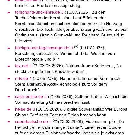
heimlichen Produktion steigt stetig
forschung-und-lehre.de
(10.07.2026), Zu den
Technikfolgen der Kernfusion. Laut Erfolgen der
Kernfusionsforschung scheint die kommerzielle Nutzung
erreichbar. Die Technikfolgenabschätzung warnt vor zu viel
Optimismus. (Armin Grunwald und Reinhard Grünwald im
Interview)
(+)
background-tagesspiegel.de
(09.07.2026),
Forschungsausschuss: Wohin führt der Wettlauf von
Biotechnologie und KI?
(+)
faz.net
(03.06.2026), Natrium-Ionen-Batterien: „Da
steckt viel geheimes Know-how drin“.
n-tv.de
(30.05.2026), Natrium-Batterie auf Vormarsch.
Steht alternative Akku-Technologie kurz vor dem
Durchbruch?
cash-online.de
(21.05.2026), Seltene Erden: Wie sich die
Vormachtstellung Chinas brechen lässt.
heise.de
(16.05.2026), Digitale Souveränität: Wie Europa
Chinas Griff nach Seltenen Erden brechen kann.
(+)
sueddeutsche.de
(23.03.2026), Fusionsenergie: „Da
herrscht eine wahnsinnige Naivität“. Einer neuen Studie
zufolge werden Fusionskraftwerke, wenn sie je existieren