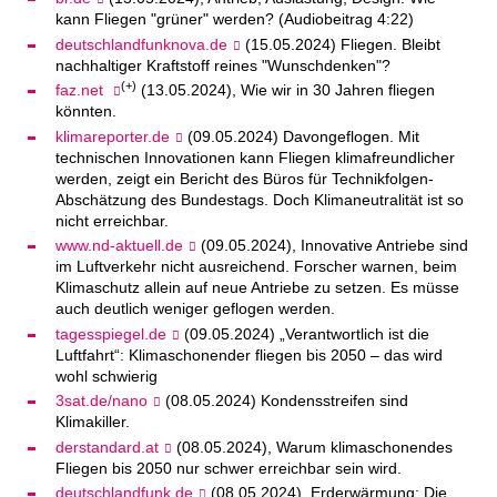
kann Fliegen "grüner" werden? (Audiobeitrag 4:22)
deutschlandfunknova.de
(15.05.2024) Fliegen. Bleibt
nachhaltiger Kraftstoff reines "Wunschdenken"?
(+)
faz.net
(13.05.2024), Wie wir in 30 Jahren fliegen
könnten.
klimareporter.de
(09.05.2024) Davongeflogen. Mit
technischen Innovationen kann Fliegen klimafreundlicher
werden, zeigt ein Bericht des Büros für Technikfolgen-
Abschätzung des Bundestags. Doch Klimaneutralität ist so
nicht erreichbar.
www.nd-aktuell.de
(09.05.2024), Innovative Antriebe sind
im Luftverkehr nicht ausreichend. Forscher warnen, beim
Klimaschutz allein auf neue Antriebe zu setzen. Es müsse
auch deutlich weniger geflogen werden.
tagesspiegel.de
(09.05.2024) „Verantwortlich ist die
Luftfahrt“: Klimaschonender fliegen bis 2050 – das wird
wohl schwierig
3sat.de/nano
(08.05.2024) Kondensstreifen sind
Klimakiller.
derstandard.at
(08.05.2024), Warum klimaschonendes
Fliegen bis 2050 nur schwer erreichbar sein wird.
deutschlandfunk.de
(08.05.2024), Erderwärmung: Die