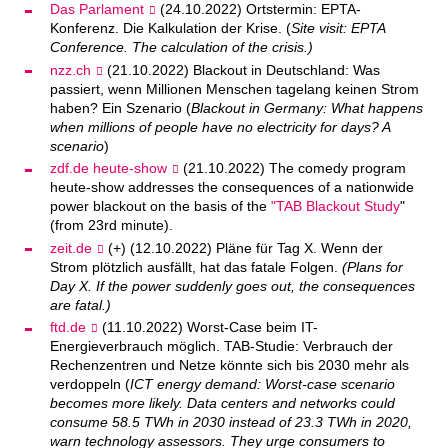
Das Parlament
(24.10.2022) Ortstermin: EPTA-
Konferenz. Die Kalkulation der Krise. (
Site visit: EPTA
Conference. The calculation of the crisis.)
nzz.ch
(21.10.2022) Blackout in Deutschland: Was
passiert, wenn Millionen Menschen tagelang keinen Strom
haben? Ein Szenario (
Blackout in Germany: What happens
when millions of people have no electricity for days? A
scenario
)
zdf.de heute-show
(21.10.2022) The comedy program
heute-show addresses the consequences of a nationwide
power blackout on the basis of the
"TAB Blackout Study
"
(from 23rd minute).
zeit.de
(+) (12.10.2022) Pläne für Tag X. Wenn der
Strom plötzlich ausfällt, hat das fatale Folgen.
(Plans for
Day X. If the power suddenly goes out, the consequences
are fatal.)
ftd.de
(11.10.2022) Worst-Case beim IT-
Energieverbrauch möglich. TAB-Studie: Verbrauch der
Rechenzentren und Netze könnte sich bis 2030 mehr als
verdoppeln (
ICT energy demand: Worst-case scenario
becomes more likely. Data centers and networks could
consume 58.5 TWh in 2030 instead of 23.3 TWh in 2020,
warn technology assessors. They urge consumers to