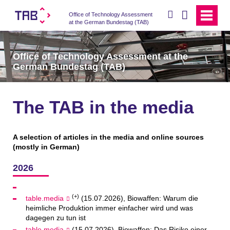
search
Office of Technology Assessment
at the German Bundestag (TAB)
Office of Technology Assessment at the
German Bundestag (TAB)
The TAB in the media
A selection of articles in the media and online sources
(mostly in German)
2026
(+)
table.media
(15.07.2026), Biowaffen: Warum die
heimliche Produktion immer einfacher wird und was
dagegen zu tun ist
table.media
(15.07.2026), Biowaffen: Das Risiko einer