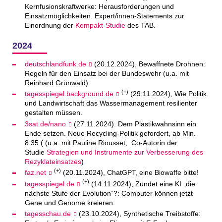
Kernfusionskraftwerke: Herausforderungen und
Einsatzmöglichkeiten. Expert/innen-Statements zur
Einordnung der
Kompakt-Studie
des TAB.
2024
deutschlandfunk.de
(20.12.2024), Bewaffnete Drohnen:
Regeln für den Einsatz bei der Bundeswehr (u.a. mit
Reinhard Grünwald)
(+)
tagesspiegel.background.de
(29.11.2024), Wie Politik
und Landwirtschaft das Wassermanagement resilienter
gestalten müssen.
3sat.de/nano
(27.11.2024). Dem Plastikwahnsinn ein
Ende setzen. Neue Recycling-Politik gefordert, ab Min.
8:35 ( (u.a. mit Pauline Riousset, Co-Autorin der
Studie
Strategien und Instrumente zur Verbesserung des
Rezyklateinsatzes
)
(+)
faz.net
(20.11.2024), ChatGPT, eine Biowaffe bitte!
(+)
tagesspiegel.de
(14.11.2024), Zündet eine KI „die
nächste Stufe der Evolution“?: Computer können jetzt
Gene und Genome kreieren.
tagesschau.de
(23.10.2024), Synthetische Treibstoffe: