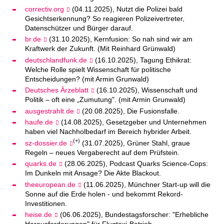
correctiv.org
(04.11.2025), Nutzt die Polizei bald
Gesichtserkennung? So reagieren Polizeivertreter,
Datenschützer und Bürger darauf.
br.de
(31.10.2025), Kernfusion: So nah sind wir am
Kraftwerk der Zukunft. (Mit Reinhard Grünwald)
deutschlandfunk.de
(16.10.2025), Tagung Ethikrat:
Welche Rolle spielt Wissenschaft für politische
Entscheidungen? (mit Armin Grunwald)
Deutsches Ärzeblatt
(16.10.2025), Wissenschaft und
Politik – oft eine „Zumutung". (mit Armin Grunwald)
ausgestrahlt.de
(20.08.2025), Die Fusionsfalle.
haufe.de
(14.08.2025), Gesetzgeber und Unternehmen
haben viel Nachholbedarf im Bereich hybrider Arbeit.
(+)
sz-dossier.de
(31.07.2025), Grüner Stahl, graue
Regeln – neues Vergaberecht auf dem Prüfstein.
quarks.de
(28.06.2025), Podcast Quarks Science-Cops:
Im Dunkeln mit Ansage? Die Akte Blackout.
theeuropean.de
(11.06.2025), Münchner Start-up will die
Sonne auf die Erde holen - und bekommt Rekord-
Investitionen.
heise.de
(06.06.2025), Bundestagsforscher: "Erhebliche