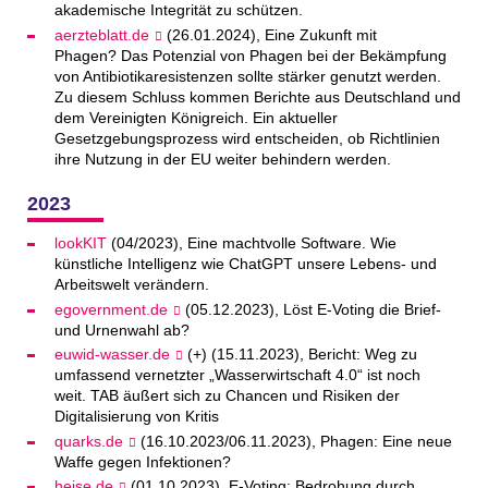
akademische Integrität zu schützen.
aerzteblatt.de
(26.01.2024), Eine Zukunft mit
Phagen? Das Potenzial von Phagen bei der Bekämpfung
von Antibiotikaresistenzen sollte stärker genutzt werden.
Zu diesem Schluss kommen Berichte aus Deutschland und
dem Vereinigten Königreich. Ein aktueller
Gesetzgebungsprozess wird entscheiden, ob Richtlinien
ihre Nutzung in der EU weiter behindern werden.
2023
lookKIT
(04/2023), Eine machtvolle Software. Wie
künstliche Intelligenz wie ChatGPT unsere Lebens- und
Arbeitswelt verändern.
egovernment.de
(05.12.2023), Löst E-Voting die Brief-
und Urnenwahl ab?
euwid-wasser.de
(+) (15.11.2023), Bericht: Weg zu
umfassend vernetzter „Wasserwirtschaft 4.0“ ist noch
weit. TAB äußert sich zu Chancen und Risiken der
Digitalisierung von Kritis
quarks.de
(16.10.2023/06.11.2023), Phagen: Eine neue
Waffe gegen Infektionen?
heise.de
(01.10.2023), E-Voting: Bedrohung durch