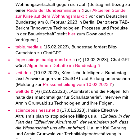
Wohnungswirtschaft gegen sich auf. (Beitrag mit Bezug zu
einer
Rede der Bundesministerin
zur
Aktuellen Stunde
zur Krise auf dem Wohnungsmarkt
vor dem Deutschen
Bundestag am 8. Februar 2023 in Berlin. Der zitierte TAB-
Bericht "Innovative Technologien, Prozesse und Produkte
in der Bauwirtschaft" steht
hier
zum Download zur
Verfügung.)
table.media
(15.02.2023), Bundestag fordert Blitz-
Gutachten zu ChatGPT
tagesspiegel.background.de
(+) (13.02.2023), Chat GPT
würzt
Algorithmen-Debatte im Bundestag
.
zeit.de
(10.02.2023), Künstliche Intelligenz. Bundestag
lässt Auswirkungen von ChatGPT auf Bildung untersuchen.
(Meldung zur
Pressemitteilung vom 10.02.2023
)
welt.de
(+) (02.02.2023), „Atomkraft und die Folgen: Ich
halte das manchmal gar für Scharlatanerie“. Interview mit
Armin Grunwald zu Technologien und ihre Folgen.
sciencebusiness.net
(17.01.2023), Inside Effective
Altruism’s plan to stop science killing us all. (
Einblick in den
Plan des "Effektiven Altruismus", der verhindern soll, dass
die Wissenschaft uns alle umbringt)
U.a. mit Kai Gehring
und Armin Grunwald zur Technikfolgenabschätzung in