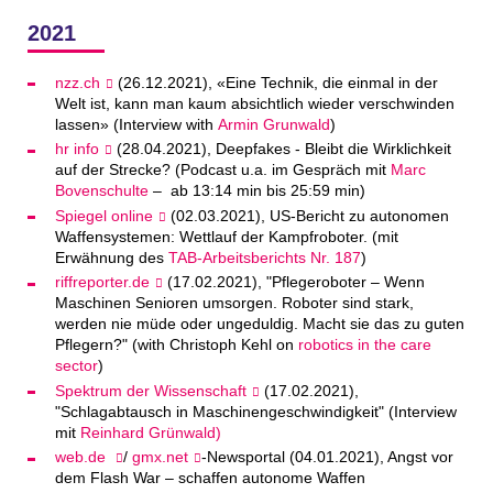
2021
nzz.ch
(26.12.2021), «Eine Technik, die einmal in der
Welt ist, kann man kaum absichtlich wieder verschwinden
lassen» (Interview with
Armin Grunwald
)
hr info
(28.04.2021), Deepfakes - Bleibt die Wirklichkeit
auf der Strecke? (Podcast u.a. im Gespräch mit
Marc
Bovenschulte
– ab 13:14 min bis 25:59 min)
Spiegel online
(02.03.2021), US-Bericht zu autonomen
Waffensystemen: Wettlauf der Kampfroboter. (mit
Erwähnung des
TAB-Arbeitsberichts Nr. 187
)
riffreporter.de
(17.02.2021), "Pflegeroboter – Wenn
Maschinen Senioren umsorgen. Roboter sind stark,
werden nie müde oder ungeduldig. Macht sie das zu guten
Pflegern?" (with Christoph Kehl on
robotics in the care
sector
)
Spektrum der Wissenschaft
(17.02.2021),
"Schlagabtausch in Maschinengeschwindigkeit" (Interview
mit
Reinhard Grünwald)
web.de
/
gmx.net
-Newsportal (04.01.2021), Angst vor
dem Flash War – schaffen autonome Waffen