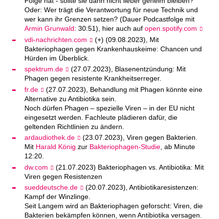
Folge hat - sollte sie dann nicht lieber geheim bleiben?
Oder: Wer trägt die Verantwortung für neue Technik und
wer kann ihr Grenzen setzen? (Dauer Podcastfolge mit
Armin Grunwald
: 30:51), hier auch auf
open.spotify.com
vdi-nachrichten.com
(+) (09.08.2023), Mit
Bakteriophagen gegen Krankenhauskeime: Chancen und
Hürden im Überblick.
spektrum.de
(27.07.2023), Blasenentzündung: Mit
Phagen gegen resistente Krankheitserreger.
fr.de
(27.07.2023), Behandlung mit Phagen könnte eine
Alternative zu Antibiotika sein.
Noch dürfen Phagen – spezielle Viren – in der EU nicht
eingesetzt werden. Fachleute plädieren dafür, die
geltenden Richtlinien zu ändern.
ardaudiothek.de
(23.07.2023), Viren gegen Bakterien.
Mit
Harald König
zur
Bakteriophagen-Studie
, ab Minute
12:20.
dw.com
(21.07.2023) Bakteriophagen vs. Antibiotika: Mit
Viren gegen Resistenzen
sueddeutsche.de
(20.07.2023), Antibiotikaresistenzen:
Kampf der Winzlinge.
Seit Langem wird an Bakteriophagen geforscht: Viren, die
Bakterien bekämpfen können, wenn Antibiotika versagen.