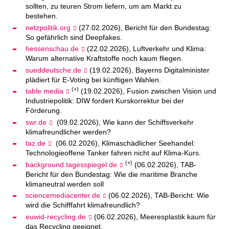
sollten, zu teuren Strom liefern, um am Markt zu
bestehen.
netzpolitik.org
(27.02.2026), Bericht für den Bundestag:
So gefährlich sind Deepfakes.
hessenschau.de
(22.02.2026), Luftverkehr und Klima:
Warum alternative Kraftstoffe noch kaum fliegen.
sueddeutsche.de
(19.02.2026), Bayerns Digitalminister
plädiert für E-Voting bei künftigen Wahlen.
(+)
table.media
(19.02.2026), Fusion zwischen Vision und
Industriepolitik: DIW fordert Kurskorrektur bei der
Förderung.
swr.de
(09.02.2026), Wie kann der Schiffsverkehr
klimafreundlicher werden?
taz.de
(06.02.2026), Klimaschädlicher Seehandel:
Technologieoffene Tanker fahren nicht auf Klima-Kurs.
(+)
background.tagesspiegel.de
(06.02.2026), TAB-
Bericht für den Bundestag: Wie die maritime Branche
klimaneutral werden soll
sciencemediacenter.de
(06.02.2026), TAB-Bericht: Wie
wird die Schifffahrt klimafreundlich?
euwid-recycling.de
(06.02.2026), Meeresplastik kaum für
das Recycling geeignet.