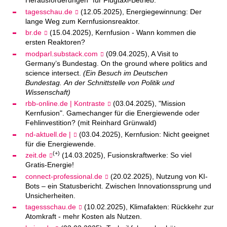
Herausforderungen" für Flugtaxi-Betrieb.
tagesschau.de
(12.05.2025), Energiegewinnung: Der
lange Weg zum Kernfusionsreaktor.
br.de
(15.04.2025), Kernfusion - Wann kommen die
ersten Reaktoren?
modparl.substack.com
(09.04.2025), A Visit to
Germany’s Bundestag. On the ground where politics and
science intersect.
(Ein Besuch im Deutschen
Bundestag. An der Schnittstelle von Politik und
Wissenschaft)
rbb-online.de | Kontraste
(03.04.2025), "Mission
Kernfusion". Gamechanger für die Energiewende oder
Fehlinvestition? (mit Reinhard Grünwald)
nd-aktuell.de |
(03.04.2025), Kernfusion: Nicht geeignet
für die Energiewende.
(+)
zeit.de
(14.03.2025), Fusionskraftwerke: So viel
Gratis-Energie!
connect-professional.de
(20.02.2025), Nutzung von KI-
Bots – ein Statusbericht. Zwischen Innovationssprung und
Unsicherheiten.
tagessschau.de
(10.02.2025), Klimafakten: Rückkehr zur
Atomkraft - mehr Kosten als Nutzen.