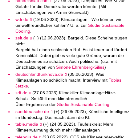
handelsblatt.com
(27.06.2023), Deepfakes. Wie KI zur
Gefahr für die Demokratie werden könnte. (Mit
Einschätzungen von Armin Grunwald)
wdr.de
(19.06.2023), Klimaanlagen - Wie können wir
umweltfreundlicher kühlen? U. a. zur
Studie Sustainable
Cooling
.
zeit.de
(+) (12.06.2023), Bargeld. Diese Scheine trügen
nicht.
Bargeld hat einen schlechten Ruf: Es ist teuer und fördert
Kriminalität. Dabei gibt es viele gute Gründe, warum die
Deutschen es so schätzen. Auch politische. (u.a. mit
Einschätzungen von
Simone Ehrenberg-Silies
)
deutschlandfunknova.de
(05.06.2023), Was
Klimaanlagen so schädlich macht. Interview mit
Tobias
Jetzke
.
zdf.de
(27.05.2023) Klimakiller Klimaanlage:Hitze-
Schutz: So kühlt man klimafreundlich.
Über Ergebnisse der
Studie Sustainable Cooling
.
sueddeutsche.de
(+) (26.05.2023), Künstliche Intelligenz
im Bundestag. Das macht dann die KI.
table.media
(+) (24.05.2023), Teufelskreis: Mehr
Klimaerwärmung durch mehr Klimaanlagen
telepolis.de
(23.05.2022), CCS als Klimawunderwaffe: