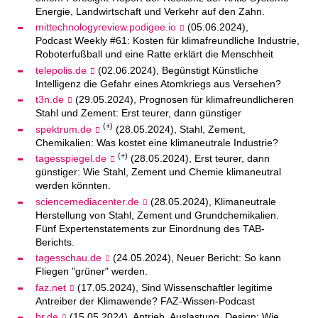
Energie, Landwirtschaft und Verkehr auf den Zahn.
mittechnologyreview.podigee.io
(05.06.2024),
Podcast Weekly #61: Kosten für klimafreundliche Industrie,
Roboterfußball und eine Ratte erklärt die Menschheit
telepolis.de
(02.06.2024), Begünstigt Künstliche
Intelligenz die Gefahr eines Atomkriegs aus Versehen?
t3n.de
(29.05.2024), Prognosen für klimafreundlicheren
Stahl und Zement: Erst teurer, dann günstiger
(+)
spektrum.de
(28.05.2024), Stahl, Zement,
Chemikalien: Was kostet eine klimaneutrale Industrie?
(+)
tagesspiegel.de
(28.05.2024), Erst teurer, dann
günstiger: Wie Stahl, Zement und Chemie klimaneutral
werden könnten.
sciencemediacenter.de
(28.05.2024), Klimaneutrale
Herstellung von Stahl, Zement und Grundchemikalien.
Fünf Expertenstatements zur Einordnung des TAB-
Berichts.
tagesschau.de
(24.05.2024), Neuer Bericht: So kann
Fliegen "grüner" werden.
faz.net
(17.05.2024), Sind Wissenschaftler legitime
Antreiber der Klimawende? FAZ-Wissen-Podcast
br.de
(15.05.2024), Antrieb, Auslastung, Design: Wie