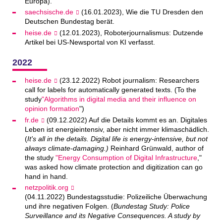
Europa).
saechsische.de
(16.01.2023), Wie die TU Dresden den
Deutschen Bundestag berät.
heise.de
(12.01.2023), Roboterjournalismus: Dutzende
Artikel bei US-Newsportal von KI verfasst.
2022
heise.de
(23.12.2022) Robot journalism: Researchers
call for labels for automatically generated texts. (To the
study
"Algorithms in digital media and their influence on
opinion formation
")
fr.de
(09.12.2022) Auf die Details kommt es an. Digitales
Leben ist energieintensiv, aber nicht immer klimaschädlich.
(
It's all in the details. Digital life is energy-intensive, but not
always climate-damaging.)
Reinhard Grünwald, author of
the study
"Energy Consumption of Digital Infrastructure
,"
was asked how climate protection and digitization can go
hand in hand.
netzpolitik.org
(04.11.2022) Bundestagsstudie: Polizeiliche Überwachung
und ihre negativen Folgen. (
Bundestag Study: Police
Surveillance and its Negative Consequences. A study by