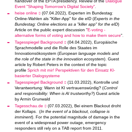
handover of the EPTA presidency. Review of the
Dialogue
Event "Shaping Tomorrow's Digital Society"
.
heise online
(07.04.2022), Experten im Bundestag:
Online-Wahlen als "Killer-App" für die eID (
Experts in the
Bundestag: Online elections as a "killer app" for the eID
)
Article on the public expert discussion "
E-voting -
alternative forms of voting and how to make them secure
".
Tagesspiegel Background
(04.04.2022), Europäische
Sprachmodelle und die Rolle des Staates im
Innovationsökosystem (
European language models and
the role of the state in the innovation ecosystem
). Guest
article by Robert Peters in the context of the topic
profile
Sprich mit mir! Perspektiven für den Einsatz KI-
basierter Dialogsysteme
Tagesspiegel Background
(11.03.2022), Kontrolle und
Verantwortung: Wann ist KI vertrauenswürdig? (
Control
and responsibility: When is AI trustworthy?
) Guest article
by Armin Grunwald
Tagesschau.de
(07.03.2022), Bei einem Blackout droht
der Kollaps. (
In the event of a blackout, collapse is
imminent
). For the potential magnitude of damage in the
event of a widespread power outage, emergency
responders still rely on a TAB report from 2011.