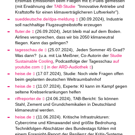
Erstmals Emissionen beim Fliegen mit E-Fuels gemessen
(mit Erwähnung der
TAB-Studie
"Innovative Antriebe und
Kraftstoffe für einen klimaverträglicheren Luftverkehr").
sueddeutsche.de/dpa-meldung
(30.09.2024), Industrie
soll nachhaltige Flugzeugtreibstoffe erzeugen
fluter.de
(26.09.2024), Jetzt bleib mal auf dem Boden.
Airlines versprechen, dass wir bis 2050 klimaneutral
fliegen. Kann das gelingen?
tagesschau.de
(25.07.2024), Jeden Sommer 45 Grad?
Was dann? (u.a. mit Lia Meißner, Co-Autorin der
Studie
Sustainable Cooling
, Podcastfolge der Tagesschau
auf
youtube.com
|
in der ARD-Audiothek
)
heise.de
(17.07.2024), Studie: Noch viele Fragen offen
beim geplanten deutschen Weltraumbahnhof
heise.de
(11.07.2024), Experte: KI kann im Kampf gegen
seltene Krebserkrankungen helfen
riffreporter.de
(24.06.2024), TAB-Bericht: So können
Stahl, Zement und Grundchemikalien in Deutschland
klimaneutral werden.
heise.de
(11.06.2024). Kritische Infrastrukturen:
Cybercrime und Klimawandel sind größte Bedrohung.
Technikfolgen-Abschätzer des Bundestags fühlen mit
einem Foresight-Report der Resilienz der Kritis-Systeme