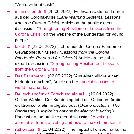
"World without cash".
mitmischen.de
(28.06.2022), Frühwarnsysteme. Lehren
aus der Corona-Krise (
Early Warning Systems. Lessons
from the Corona Crisis)
, Article on the public expert
discussion "
Strengthening Resilience - Lessons from the
Corona Crisis
" on the website of the Bundestag for young
people
taz.de
(23.06.2022), Lehre aus der Corona-Pandemie:
Gewappnet für Krisen?
(Lessons from the Corona
Pandemic: Prepared for Crises
?)
Article on the public
expert discussion "
Strengthening Resilience - Lessons
from the Corona Crisis
"
Das Parlament
(02.05.2022) "Aus einer Mücke einen
Elefanten machen", Article on the
panel discussion on
world malaria day
Deutschlandfunk / Forschung aktuell
(16.04.2022),
Online-Wahlen. Der Bundestag lotet die Optionen für die
elektronische Stimmabgabe aus. (
Online elections. The
Bundestag is exploring options for electronic voting.
)
Podcast on the public expert discussion "
E-voting -
alternative forms of voting and how to make them secure
".
rathenau.nl
(11.04.2022), The impact of crises marks the