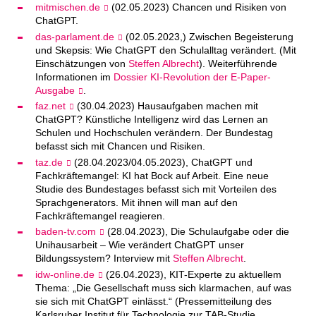
mitmischen.de
(02.05.2023) Chancen und Risiken von
ChatGPT.
das-parlament.de
(02.05.2023,) Zwischen Begeisterung
und Skepsis: Wie ChatGPT den Schulalltag verändert. (Mit
Einschätzungen von
Steffen Albrecht
). Weiterführende
Informationen im
Dossier KI-Revolution der E-Paper-
Ausgabe
.
faz.net
(30.04.2023) Hausaufgaben machen mit
ChatGPT? Künstliche Intelligenz wird das Lernen an
Schulen und Hochschulen verändern. Der Bundestag
befasst sich mit Chancen und Risiken.
taz.de
(28.04.2023/04.05.2023), ChatGPT und
Fachkräftemangel: KI hat Bock auf Arbeit. Eine neue
Studie des Bundestages befasst sich mit Vorteilen des
Sprachgenerators. Mit ihnen will man auf den
Fachkräftemangel reagieren.
baden-tv.com
(28.04.2023), Die Schulaufgabe oder die
Unihausarbeit – Wie verändert ChatGPT unser
Bildungssystem? Interview mit
Steffen Albrecht
.
idw-online.de
(26.04.2023), KIT-Experte zu aktuellem
Thema: „Die Gesellschaft muss sich klarmachen, auf was
sie sich mit ChatGPT einlässt.“
(Pressemitteilung des
Karlsruher Institut für Technologie zur TAB-Studie