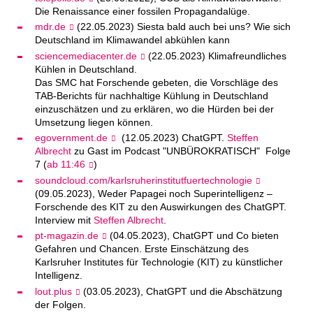
Die Renaissance einer fossilen Propagandalüge.
mdr.de
(22.05.2023) Siesta bald auch bei uns? Wie sich
Deutschland im Klimawandel abkühlen kann
sciencemediacenter.de
(22.05.2023) Klimafreundliches
Kühlen in Deutschland.
Das SMC hat Forschende gebeten, die Vorschläge des
TAB-Berichts für nachhaltige Kühlung in Deutschland
einzuschätzen und zu erklären, wo die Hürden bei der
Umsetzung liegen können.
egovernment.de
(12.05.2023) ChatGPT.
Steffen
Albrecht
zu Gast im Podcast "UNBÜROKRATISCH" Folge
7 (
ab 11:46
)
soundcloud.com/karlsruherinstitutfuertechnologie
(09.05.2023), Weder Papagei noch Superintelligenz –
Forschende des KIT zu den Auswirkungen des ChatGPT.
Interview mit
Steffen Albrecht
.
pt-magazin.de
(04.05.2023), ChatGPT und Co bieten
Gefahren und Chancen. Erste Einschätzung des
Karlsruher Institutes für Technologie (KIT) zu künstlicher
Intelligenz.
lout.plus
(03.05.2023), ChatGPT und die Abschätzung
der Folgen.