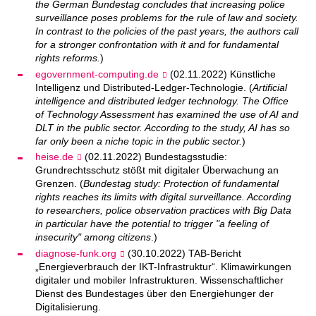
the German Bundestag concludes that increasing police
surveillance poses problems for the rule of law and society.
In contrast to the policies of the past years, the authors call
for a stronger confrontation with it and for fundamental
rights reforms.
)
egovernment-computing.de
(02.11.2022) Künstliche
Intelligenz und Distributed-Ledger-Technologie. (
Artificial
intelligence and distributed ledger technology. The Office
of Technology Assessment has examined the use of AI and
DLT in the public sector. According to the study, AI has so
far only been a niche topic in the public sector.
)
heise.de
(02.11.2022) Bundestagsstudie:
Grundrechtsschutz stößt mit digitaler Überwachung an
Grenzen. (
Bundestag study: Protection of fundamental
rights reaches its limits with digital surveillance. According
to researchers, police observation practices with Big Data
in particular have the potential to trigger "a feeling of
insecurity" among citizens
.)
diagnose-funk.org
(30.10.2022) TAB-Bericht
„Energieverbrauch der IKT-Infrastruktur“. Klimawirkungen
digitaler und mobiler Infrastrukturen. Wissenschaftlicher
Dienst des Bundestages über den Energiehunger der
Digitalisierung.