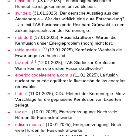
heise.de
(03.02.2025), Technikfolgenabschätzer:
Homeoffice ist gekommen, um zu bleiben.
swr.de
(31.01.2025), Der deutsche Ausstieg aus der
Atomenergie – War das wirklich eine gute Entscheidung?
U.a. mit TAB-Fusionsexperte Reinhard Grünwald zu den
Zukunftsperspektiven der Kernenergie.
mdr.de
(17.01.2025), Fusionskraftwerk: Warum die
Kernfusion unser Energieproblem (noch) nicht löst.
(+)
table.media
(13.01.2025), Kernfusion: Weshalb die
Erwartungen zu hoch sind.
(+)
faz.net
(12.01.2025), TAB-Studie zur Kernfusion:
Wann kommen die ersten Fusionskraftwerke?
elperiodicodelaenergia.com
(11.01.2025), La fusión
nuclear no puede equilibrar la fluctuación de las energías
renovables.
fr.de
(11.01.2025), CDU-Flirt mit der Kernenergie: Merz-
Vorschläge für die gepriesene Kernfusion von Experten
zerlegt.
taz.de
(10.01.2025), Energieerzeugung: Noch viele
Hürden für Fusionskraftwerke.
edison.media
(10.01.2025), Energieerzeugung: Noch
viele Hürden für Fusionskraftwerke.