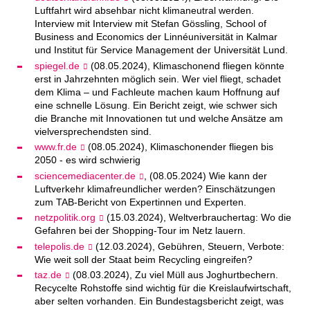
Luftfahrt wird absehbar nicht klimaneutral werden.
Interview mit Interview mit Stefan Gössling, School of
Business and Economics der Linnéuniversität in Kalmar
und Institut für Service Management der Universität Lund.
spiegel.de
(08.05.2024), Klimaschonend fliegen könnte
erst in Jahrzehnten möglich sein. Wer viel fliegt, schadet
dem Klima – und Fachleute machen kaum Hoffnung auf
eine schnelle Lösung. Ein Bericht zeigt, wie schwer sich
die Branche mit Innovationen tut und welche Ansätze am
vielversprechendsten sind.
www.fr.de
(08.05.2024), Klimaschonender fliegen bis
2050 - es wird schwierig
sciencemediacenter.de
, (08.05.2024) Wie kann der
Luftverkehr klimafreundlicher werden? Einschätzungen
zum TAB-Bericht von Expertinnen und Experten.
netzpolitik.org
(15.03.2024), Weltverbrauchertag: Wo die
Gefahren bei der Shopping-Tour im Netz lauern.
telepolis.de
(12.03.2024), Gebühren, Steuern, Verbote:
Wie weit soll der Staat beim Recycling eingreifen?
taz.de
(08.03.2024), Zu viel Müll aus Joghurtbechern.
Recycelte Rohstoffe sind wichtig für die Kreislaufwirtschaft,
aber selten vorhanden. Ein Bundestagsbericht zeigt, was