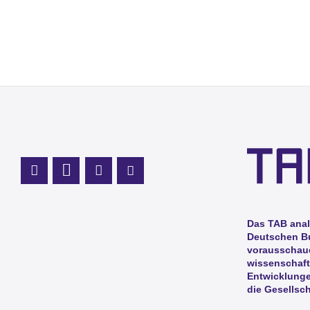
Profil Mastodon
LinkedIn Profil
Instagram Profil
Youtube Profil
Das TAB anal
Deutschen B
vorausschaue
wissenschaft
Entwicklunge
die Gesellsch