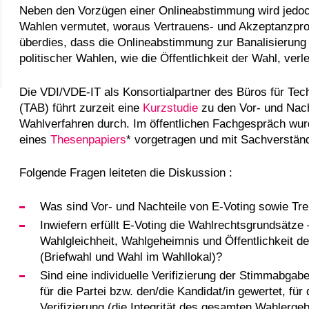
Neben den Vorzügen einer Onlineabstimmung wird jedoch
Wahlen vermutet, woraus Vertrauens- und Akzeptanzpro
überdies, dass die Onlineabstimmung zur Banalisierung
politischer Wahlen, wie die Öffentlichkeit der Wahl, verle
Die VDI/VDE-IT als Konsortialpartner des Büros für T
(TAB) führt zurzeit eine
Kurzstudie
zu den Vor- und Nach
Wahlverfahren durch. Im öffentlichen Fachgespräch wur
eines
Thesenpapiers
* vorgetragen und mit Sachverständi
Folgende Fragen leiteten die Diskussion :
Was sind Vor- und Nachteile von E-Voting sowie Trei
Inwiefern erfüllt E-Voting die Wahlrechtsgrundsätze 
Wahlgleichheit, Wahlgeheimnis und Öffentlichkeit d
(Briefwahl und Wahl im Wahllokal)?
Sind eine individuelle Verifizierung der Stimmabga
für die Partei bzw. den/die Kandidat/in gewertet, für 
Verifizierung (die Integrität des gesamten Wahlerge