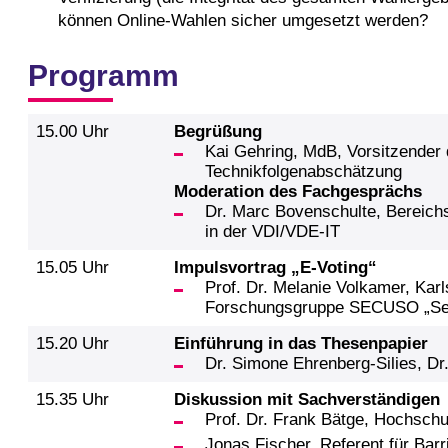
können Online-Wahlen sicher umgesetzt werden?
Programm
15.00 Uhr
Begrüßung
Kai Gehring, MdB, Vorsitzender
Technikfolgenabschätzung
Moderation des Fachgesprächs
Dr. Marc Bovenschulte, Bereichs
in der VDI/VDE-IT
15.05 Uhr
Impulsvortrag „E-Voting“
Prof. Dr. Melanie Volkamer, Karls
Forschungsgruppe SECUSO „Secur
15.20 Uhr
Einführung in das Thesenpapier
Dr. Simone Ehrenberg-Silies, D
15.35 Uhr
Diskussion mit Sachverständigen
Prof. Dr. Frank Bätge, Hochschu
Jonas Fischer, Referent für Barr