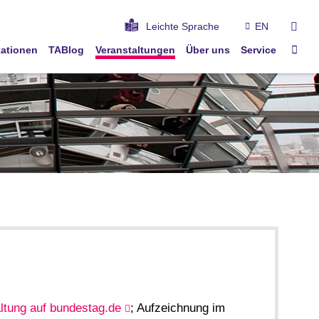
suc
Leichte Sprache
EN
Star
kationen
TABlog
Veranstaltungen
Über uns
Service
ltung auf bundestag.de
; Aufzeichnung im