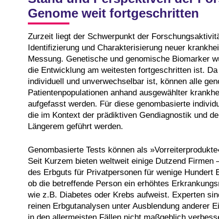
Genome weit fortgeschritten
Zurzeit liegt der Schwerpunkt der Forschungsaktivit
Identifizierung und Charakterisierung neuer krankhe
Messung. Genetische und genomische Biomarker wur
die Entwicklung am weitesten fortgeschritten ist. D
individuell und unverwechselbar ist, können alle gen
Patientenpopulationen anhand ausgewählter krankheit
aufgefasst werden. Für diese genombasierte individ
die im Kontext der prädiktiven Gendiagnostik und der
Längerem geführt werden.
Genombasierte Tests können als »Vorreiterprodukte« 
Seit Kurzem bieten weltweit einige Dutzend Firmen 
des Erbguts für Privatpersonen für wenige Hundert 
ob die betreffende Person ein erhöhtes Erkrankungsr
wie z.B. Diabetes oder Krebs aufweist. Experten sin
reinen Erbgutanalysen unter Ausblendung anderer Ei
in den allermeisten Fällen nicht maßgeblich verbess