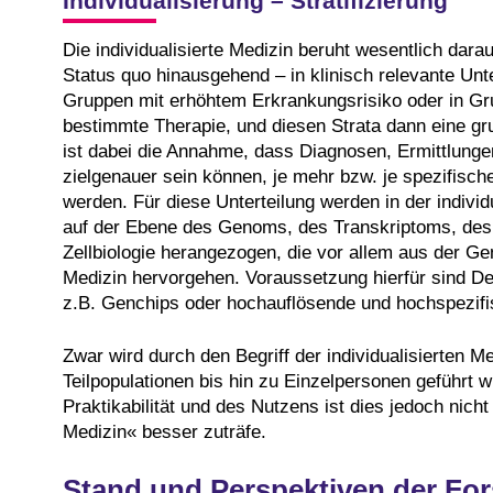
Individualisierung – Stratifizierung
Die individualisierte Medizin beruht wesentlich dara
Status quo hinausgehend – in klinisch relevante Unte
Gruppen mit erhöhtem Erkrankungsrisiko oder in G
bestimmte Therapie, und diesen Strata dann eine gr
ist dabei die Annahme, dass Diagnosen, Ermittlung
zielgenauer sein können, je mehr bzw. je spezifisch
werden. Für diese Unterteilung werden in der indivi
auf der Ebene des Genoms, des Transkriptoms, des
Zellbiologie herangezogen, die vor allem aus der 
Medizin hervorgehen. Voraussetzung hierfür sind De
z.B. Genchips oder hochauflösende und hochspezifi
Zwar wird durch den Begriff der individualisierten Me
Teilpopulationen bis hin zu Einzelpersonen geführt w
Praktikabilität und des Nutzens ist dies jedoch nicht 
Medizin« besser zuträfe.
Stand und Perspektiven der For