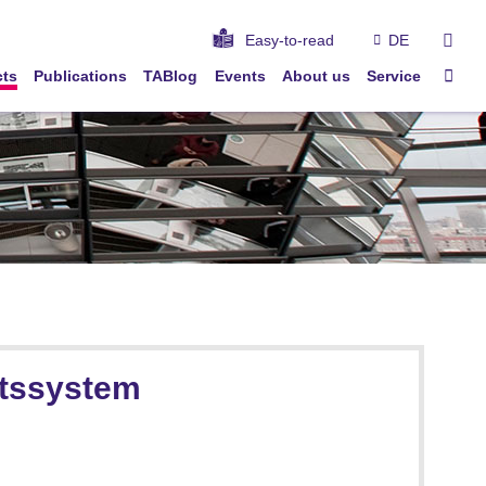
sear
Easy-to-read
DE
Sta
cts
Publications
TABlog
Events
About us
Service
itssystem