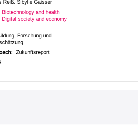
 Reiß, Sibylle Gaisser
Biotechnology and health
Digital society and economy
:
ildung, Forschung und
bschätzung
roach:
Zukunftsreport
5