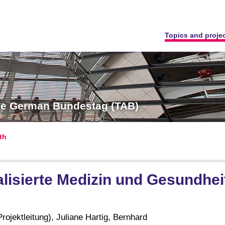
Topics and proje
the German Bundestag (TAB)
th
alisierte Medizin und Gesundhe
rojektleitung), Juliane Hartig, Bernhard