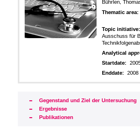
Bührlen, Thomas
Thematic area:
Topic initiative
Ausschuss für B
Technikfolgena
Analytical app
Startdate:
200
Enddate:
2008
Gegenstand und Ziel der Untersuchung
Ergebnisse
Publikationen