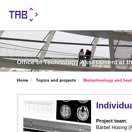
Office of Technology Assessment at 
Home
Topics and projects
Biotechnology and heal
Individu
Project team:
Bärbel Hüsing (P