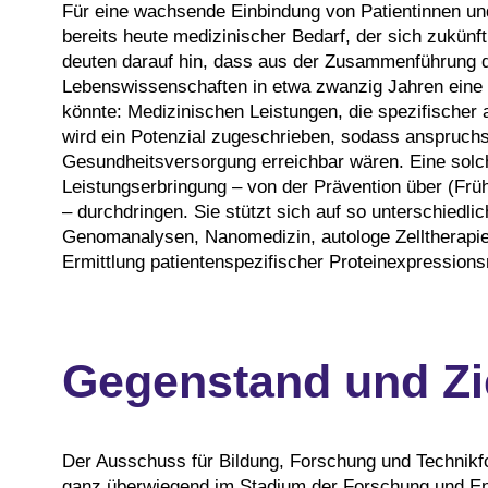
Für eine wachsende Einbindung von Patientinnen un
bereits heute medizinischer Bedarf, der sich zukünf
deuten darauf hin, dass aus der Zusammenführung d
Lebenswissenschaften in etwa zwanzig Jahren eine 
könnte: Medizinischen Leistungen, die spezifischer
wird ein Potenzial zugeschrieben, sodass anspruchsv
Gesundheitsversorgung erreichbar wären. Eine solche
Leistungserbringung – von der Prävention über (Frü
– durchdringen. Sie stützt sich auf so unterschiedl
Genomanalysen, Nanomedizin, autologe Zelltherapie
Ermittlung patientenspezifischer Proteinexpression
Gegenstand und Zi
Der Ausschuss für Bildung, Forschung und Technikf
ganz überwiegend im Stadium der Forschung und Ent