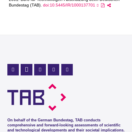
Bundestag (TAB).
doi:10.5445/IR/1000137701
Mastodon Profile
LinkedIn Profile
X Channel (Twitter)
Instagram Profile
Youtube Profile
On behalf of the German Bundestag, TAB conducts
comprehensive and forward-looking assessments of scientific
and technological developments and their societal implications.