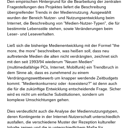
Den empirischen Hintergrund für die Bearbeitung der zentralen
Fragestellungen des Projektes liefert die Beschreibung
übergreifender Trends in der Mediennutzung. Ausgewählt
wurden der Bereich Nutzer- und Nutzungsentwicklung beim
Internet, die Beschreibung von "Medien-Nutzer-Typen", die für
bestimmte Lebensstile stehen, sowie Veränderungen beim
Leser- und Leseverhalten.
Ließ sich die bisherige Medienentwicklung mit der Formel "the
more, the more" beschreiben, was heißen soll, dass neu
auftretende Medien die alten nicht verdrängten, zeichnet sich
mit den seit 1993/94 wiederum "Neuen Medien"
(multimediafähige PCs, Internet, Mobilfunk) ein Trendbruch in
dem Sinne ab, dass es zunehmend zu einem
Verdrängungswettbewerb um knapper werdende Zeitbudgets
kommt. "Medienkonkurrenz oder -koexistenz?" ist denn auch
die für die zukünftige Entwicklung entscheidende Frage. Sicher
wird es nicht um einfache Substitutionen, sondern um
komplexe Umschichtungen gehen.
Dies verdeutlicht auch die Analyse der Mediennutzungstypen,
deren Kontingente in der Internet-Nutzerschaft unterschiedlich
ausfallen, die verschiedene Muster der Rezeption kultureller
Inhalte zeigen und die in unterschiedlichem Maße für