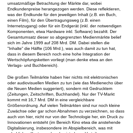
umsatzmäßige Betrachtung der Märkte dar, wobei
Endkundenpreise herangezogen werden. Diese reflektieren,
was der Endkunde für den jeweiligen Inhalt (z.B. ein Buch,
einen Film), für den Übertragungsweg (z.B. einen
Internetzugang) oder für ein Endgerät (inkl. der notwendigen
Komponenten, etwa Hardware inkl. Software) bezahlt. Der
Gesamtumsatz dieser so abgegrenzten Medienmärkte belief
sich im Jahre 1999 auf 208 Mrd. DM. Dabei stellen die
"Inhalte" die Hälfte (106 Mrd.), was auch damit zu tun hat,
dass in diesem Bereich noch eine hohe Integration der
Wertschöpfungsketten vorliegt (man denke etwa an den
Verlags- und Buchbereich).
Die großen Teilmärkte haben hier nichts mit elektronischen
oder audiovisuellen Medien zu tun (wie das Medienecho über
die Neuen Medien suggeriert), sondern mit Gedrucktem
(Zeitungen, Zeitschriften, Buchhandel). Nur der TV-Markt
kommt mit 16,7 Mrd. DM in eine vergleichbare
Größenordnung. Auf vielen Teilmärkten sind nur noch kleine
Zuwächse oder gar schon Abnahmen zu verzeichnen, so dass
auch von hier, nicht nur von der Technologie her, ein Druck zu
Innovationen entsteht (im Bereich Kino etwa die anstehende
Digitalisierung, insbesondere im Abspielbereich, was mit