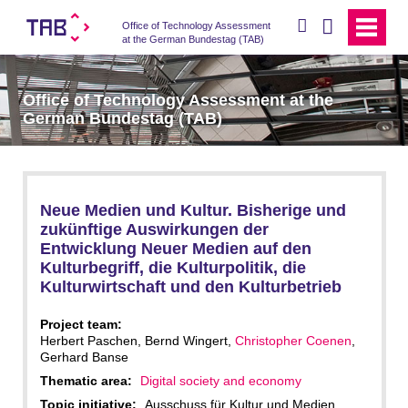
search
Office of Technology Assessment
at the German Bundestag (TAB)
Office of Technology Assessment at the
German Bundestag (TAB)
Neue Medien und Kultur. Bisherige und
zukünftige Auswirkungen der
Entwicklung Neuer Medien auf den
Kulturbegriff, die Kulturpolitik, die
Kulturwirtschaft und den Kulturbetrieb
Project team:
Herbert Paschen, Bernd Wingert,
Christopher Coenen
,
Gerhard Banse
Thematic area:
Digital society and economy
Topic initiative:
Ausschuss für Kultur und Medien