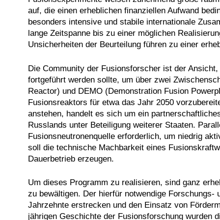
auf, die einen erheblichen finanziellen Aufwand be
besonders intensive und stabile internationale Zus
lange Zeitspanne bis zu einer möglichen Realisieru
Unsicherheiten der Beurteilung führen zu einer erh
Die Community der Fusionsforscher ist der Ansicht
fortgeführt werden sollte, um über zwei Zwischensch
Reactor) und DEMO (Demonstration Fusion Powerpla
Fusionsreaktors für etwa das Jahr 2050 vorzubereit
anstehen, handelt es sich um ein partnerschaftlic
Russlands unter Beteiligung weiterer Staaten. Parall
Fusionsneutronenquelle erforderlich, um niedrig akt
soll die technische Machbarkeit eines Fusionskraft
Dauerbetrieb erzeugen.
Um dieses Programm zu realisieren, sind ganz erhe
zu bewältigen. Der hierfür notwendige Forschungs-
Jahrzehnte erstrecken und den Einsatz von Fördermi
jährigen Geschichte der Fusionsforschung wurden di