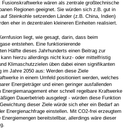
r: Fusionskraftwerke wären als zentrale großtechnische
banen Regionen geeignet. Sie würden sich z.B. gut in
 auf Steinkohle setzenden Länder (z.B. China, Indien)
en eher in dezentralen kleineren Einheiten realisiert.
ernfusion liegt, wie gesagt, darin, dass beim
ase entstehen. Eine funktionierende
ten Hälfte dieses Jahrhunderts einen Beitrag zur
nn hierzu allerdings nicht kurz- oder mittelfristig
d Klimaschutzzielen üben dabei einen signifikanten
ng im Jahre 2050 aus: Werden diese Ziele
ftwerke in einem Umfeld positioniert werden, welches
arer Energieträger und einen geringer ausfallenden
m Energiemanagement eher schnell regelbare Kraftwerke
mäßigen Dauerbetrieb ausgelegt - würden diese Funktion
 Gewichtung dieser Ziele würde sich eher ein Bedarf an
er Energienachfrage einstellen. Mit CO2-frei erzeugtem
Energiemengen bereitstellbar, allerdings wäre dieser
g.