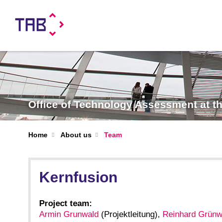
Office of Technology Assessment at 
Home
About us
Team
Kernfusion
Project team:
Armin Grunwald
(Projektleitung),
Reinhard Grünw