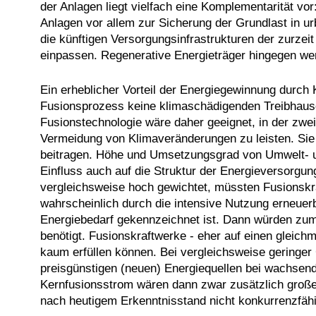
der Anlagen liegt vielfach eine Komplementarität vo
Anlagen vor allem zur Sicherung der Grundlast in ur
die künftigen Versorgungsinfrastrukturen der zurzeit
einpassen. Regenerative Energieträger hingegen werd
Ein erheblicher Vorteil der Energiegewinnung durch K
Fusionsprozess keine klimaschädigenden Treibhausg
Fusionstechnologie wäre daher geeignet, in der zwei
Vermeidung von Klimaveränderungen zu leisten. Sie ka
beitragen. Höhe und Umsetzungsgrad von Umwelt- un
Einfluss auch auf die Struktur der Energieversorgu
vergleichsweise hoch gewichtet, müssten Fusionskra
wahrscheinlich durch die intensive Nutzung erneuerb
Energiebedarf gekennzeichnet ist. Dann würden zu
benötigt. Fusionskraftwerke - eher auf einen gleich
kaum erfüllen können. Bei vergleichsweise geringer
preisgünstigen (neuen) Energiequellen bei wachsend
Kernfusionsstrom wären dann zwar zusätzlich große 
nach heutigem Erkenntnisstand nicht konkurrenzfähi