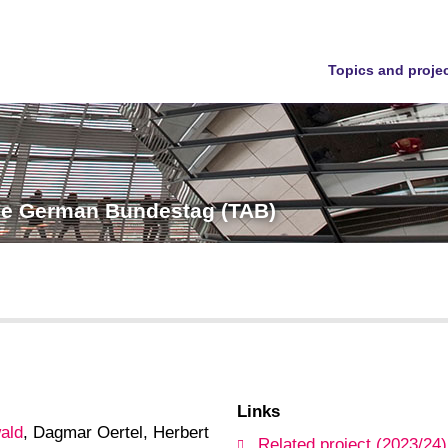
Topics and proje
the German Bundestag (TAB)
Links
ald
, Dagmar Oertel, Herbert
Related project (2023/24