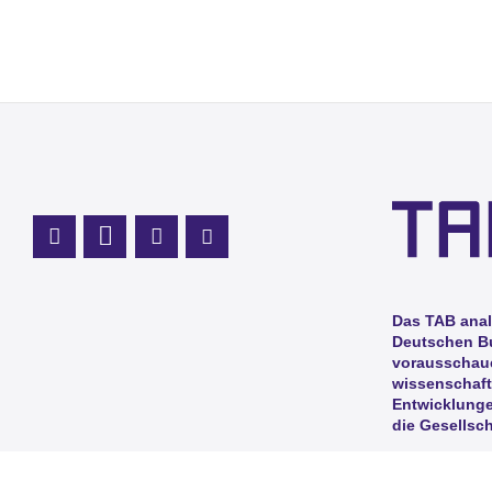
Profil Mastodon
LinkedIn Profil
Instagram Profil
Youtube Profil
Das TAB anal
Deutschen B
vorausschaue
wissenschaft
Entwicklunge
die Gesellsch