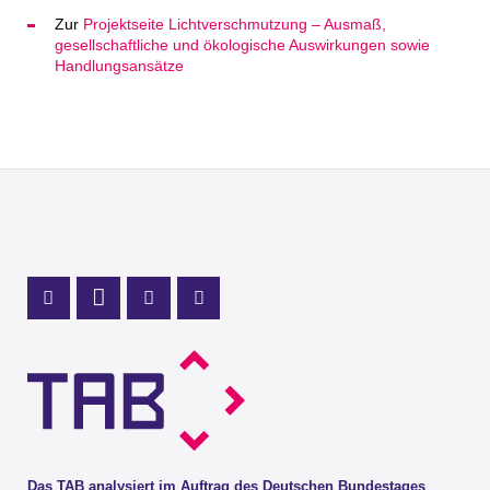
Zur
Projektseite Lichtverschmutzung – Ausmaß,
gesellschaftliche und ökologische Auswirkungen sowie
Handlungsansätze
Profil Mastodon
LinkedIn Profil
Instagram Profil
Youtube Profil
Das TAB analysiert im Auftrag des Deutschen Bundestages