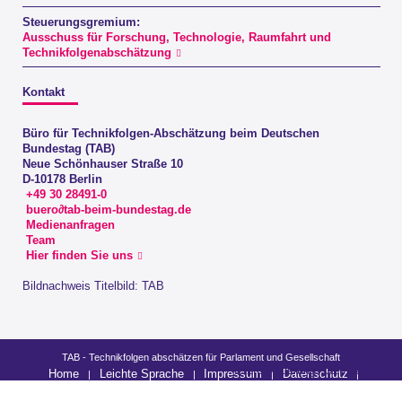
Steuerungsgremium:
Ausschuss für Forschung, Technologie, Raumfahrt und
Technikfolgenabschätzung
Kontakt
Büro für Technikfolgen-Abschätzung beim Deutschen
Bundestag (TAB)
Neue Schönhauser Straße 10
D-10178 Berlin
+49 30 28491-0
buero∂tab-beim-bundestag.de
Medienanfragen
Team
Hier finden Sie uns
Bildnachweis Titelbild: TAB
TAB - Technikfolgen abschätzen für Parlament und Gesellschaft
letzte Änderung: 03.07.2026
Home
Leichte Sprache
Impressum
Datenschutz
Barrierefreiheit
Sitemap