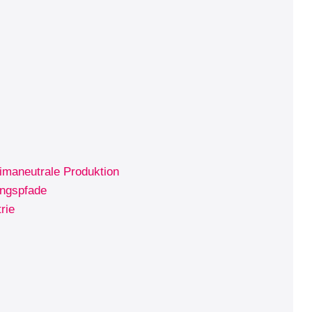
limaneutrale Produktion
ungspfade
rie