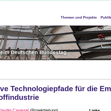
Themen und Projekte
Publi
 beim Deutschen Bundestag
ive Technologiepfade für die Em
ffindustrie
laudio Caviezel
(Projektleitung),
Links