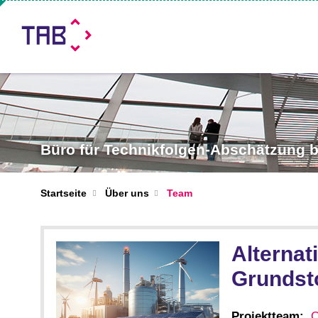
Büro für Technikfolgen-Abschätzung
Startseite
Über uns
Team
Alternat
Grundsto
Projektteam:
C