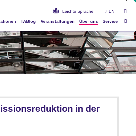
suc
Leichte Sprache
EN
Star
kationen
TABlog
Veranstaltungen
Über uns
Service
issionsreduktion in der