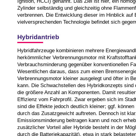
Ignition, HCCI) genannt. Das Ziel ist hier, ein hom
Zylinder selbständig und gleichzeitig ohne Flammenf
verbrennen. Die Entwicklung dieser im Hinblick auf
vielversprechenden Technologie befindet sich gege
Hybridantrieb
Hybridfahrzeuge kombinieren mehrere Energiewandl
herkömmlicher Verbrennungsmotor mit Kraftstofftan
Verbrauchsminderung gegenüber konventionellen Fah
Wesentlichen daraus, dass zum einen Bremsenergi
Verbrennungsmotor kleiner ausgelegt und öfter in Be
kann. Die Schwachstellen des Hybridkonzepts sind 
die größere Anzahl an Komponenten. Damit resultier
Effizienz vom Fahrprofil. Zwar ergeben sich im Sta
sind die Effekte jedoch deutlich kleiner; ggf. könn
durch das Zusatzgewicht auftreten. Dennoch ist klar
Emissionsminderung beitragen kann und noch erhebli
zusätzlicher Vorteil aller Hybride besteht in der Mögl
durch die Batteriekapazität), etwa in stark belastet