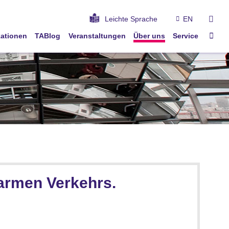
suc
Leichte Sprache
EN
Star
kationen
TABlog
Veranstaltungen
Über uns
Service
armen Verkehrs.