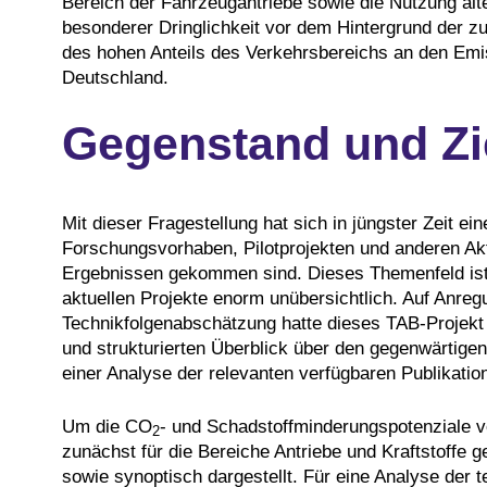
Bereich der Fahrzeugantriebe sowie die Nutzung alter
besonderer Dringlichkeit vor dem Hintergrund der
des hohen Anteils des Verkehrsbereichs an den Emi
Deutschland.
Gegenstand und Zi
Mit dieser Fragestellung hat sich in jüngster Zeit e
Forschungsvorhaben, Pilotprojekten und anderen Akti
Ergebnissen gekommen sind. Dieses Themenfeld ist 
aktuellen Projekte enorm unübersichtlich. Auf Anre
Technikfolgenabschätzung hatte dieses TAB-Projekt 
und strukturierten Überblick über den gegenwärtige
einer Analyse der relevanten verfügbaren Publikatio
Um die CO
- und Schadstoffminderungspotenziale v
2
zunächst für die Bereiche Antriebe und Kraftstoffe ge
sowie synoptisch dargestellt. Für eine Analyse der 