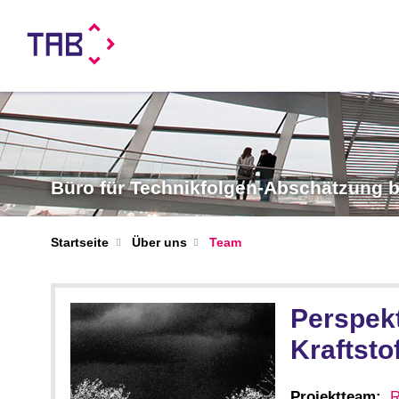
Büro für Technikfolgen-Abschätzung
Startseite
Über uns
Team
Perspek
Kraftsto
Projektteam:
R