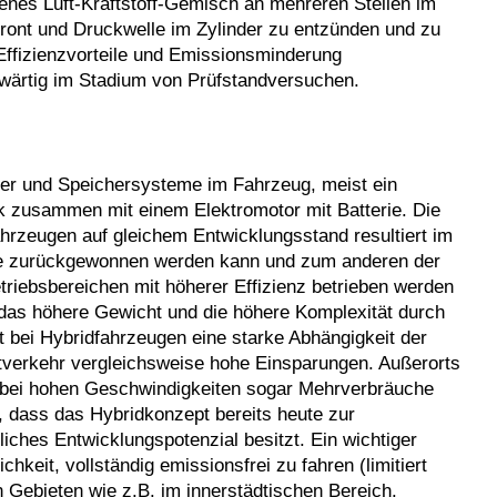
ogenes Luft-Kraftstoff-Gemisch an mehreren Stellen im
ront und Druck­welle im Zylinder zu entzünden und zu
 Effizienzvorteile und Emissionsminderung
nwärtig im Stadium von Prüfstandversuchen.
er und Speichersysteme im Fahrzeug, meist ein
k zusammen mit einem Elektromotor mit Batterie. Die
rzeugen auf gleichem Entwicklungsstand resultiert im
e zurückgewonnen werden kann und zum anderen der
triebsbereichen mit höherer Effizienz betrieben werden
das höhere Gewicht und die höhere Komplexität durch
t bei Hybridfahrzeugen eine starke Abhängigkeit der
dtverkehr vergleichsweise hohe Einsparungen. Außerorts
en bei hohen Geschwindigkeiten sogar Mehrverbräuche
, dass das Hybridkonzept bereits heute zur
ches Entwicklungspotenzial besitzt. Ein wichtiger
ichkeit, vollständig emissionsfrei zu fahren (limitiert
en Gebieten wie z.B. im innerstädtischen Bereich.