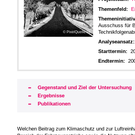
Themenfeld:
E
Themeninitiativ
Ausschuss für B
Technikfolgena
PixelQuelle.de
Analyseansatz:
Starttermin:
2
Endtermin:
20
Gegenstand und Ziel der Untersuchung
Ergebnisse
Publikationen
Welchen Beitrag zum Klimaschutz und zur Luftreinh