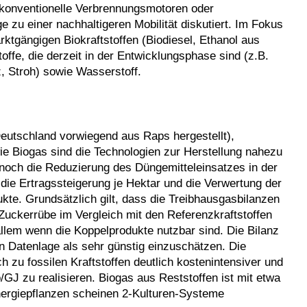
 konventionelle Verbrennungsmotoren oder
ge zu einer nachhaltigeren Mobilität diskutiert. Im Fokus
ktgängigen Biokraftstoffen (Biodiesel, Ethanol aus
offe, die derzeit in der Entwicklungsphase sind (z.B.
z, Stroh) sowie Wasserstoff.
 Deutschland vorwiegend aus Raps hergestellt),
e Biogas sind die Technologien zur Herstellung nahezu
 noch die Reduzierung des Düngemitteleinsatzes in der
 die Ertragssteigerung je Hektar und die Verwertung der
ukte. Grundsätzlich gilt, dass die Treibhausgasbilanzen
uckerrübe im Vergleich mit den Referenzkraftstoffen
 allem wenn die Koppelprodukte nutzbar sind. Die Bilanz
gen Datenlage als sehr günstig einzuschätzen. Die
h zu fossilen Kraftstoffen deutlich kostenintensiver und
/GJ zu realisieren. Biogas aus Reststoffen ist mit etwa
nergiepflanzen scheinen 2-Kulturen-Systeme