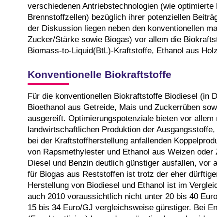
verschiedenen Antriebstechnologien (wie optimierte
Brennstoffzellen) bezüglich ihrer potenziellen Beiträ
der Diskussion liegen neben den konventionellen mar
Zucker/Stärke sowie Biogas) vor allem die Biokraftst
Biomass-to-Liquid(BtL)-Kraftstoffe, Ethanol aus Hol
Konventionelle Biokraftstoffe
Für die konventionellen Biokraftstoffe Biodiesel (in
Bioethanol aus Getreide, Mais und Zuckerrüben sowi
ausgereift. Optimierungspotenziale bieten vor allem
landwirtschaftlichen Produktion der Ausgangsstoffe,
bei der Kraftstoffherstellung anfallenden Koppelprod
von Rapsmethylester und Ethanol aus Weizen oder Z
Diesel und Benzin deutlich günstiger ausfallen, vor
für Biogas aus Reststoffen ist trotz der eher dürfti
Herstellung von Biodiesel und Ethanol ist im Vergleic
auch 2010 voraussichtlich nicht unter 20 bis 40 Euro
15 bis 34 Euro/GJ vergleichsweise günstiger. Bei E