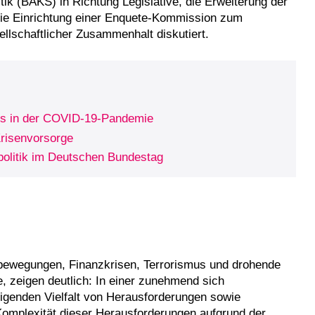
ik (BAKS) in Richtung Legislative, die Erweiterung der
die Einrichtung einer Enquete-Kommission zum
llschaftlicher Zusammenhalt diskutiert.
s in der COVID-19-Pandemie
risenvorsorge
zpolitik im Deutschen Bundestag
htbewegungen, Finanzkrisen, Terrorismus und drohende
 zeigen deutlich: In einer zunehmend sich
eigenden Vielfalt von Herausforderungen sowie
e Komplexität dieser Herausforderungen aufgrund der