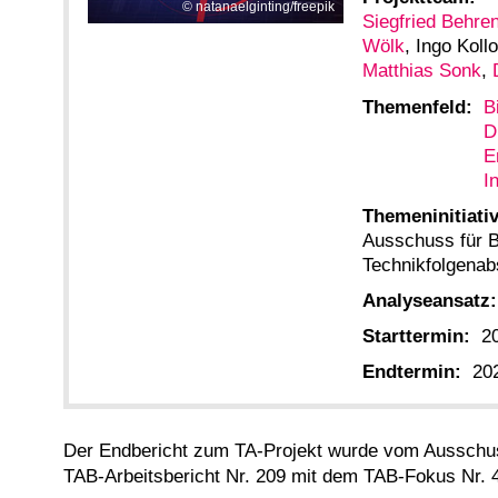
natanaelginting/freepik
Siegfried Behre
Wölk
, Ingo Kol
Matthias Sonk
,
Themenfeld:
B
D
E
I
Themeninitiativ
Ausschuss für B
Technikfolgena
Analyseansatz:
Starttermin:
2
Endtermin:
20
Der Endbericht zum TA-Projekt wurde vom Ausschu
TAB-Arbeitsbericht Nr. 209 mit dem TAB-Fokus Nr. 4