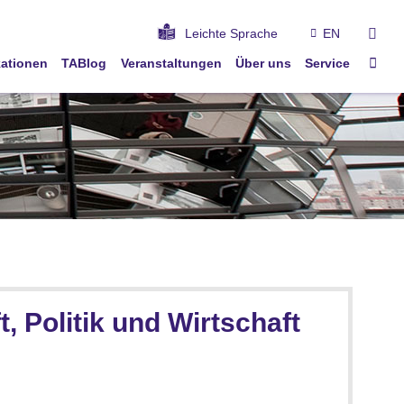
suc
Leichte Sprache
EN
Star
kationen
TABlog
Veranstaltungen
Über uns
Service
, Politik und Wirtschaft