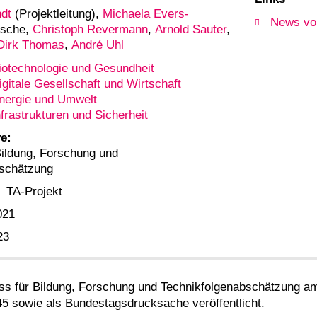
ndt
(Projektleitung),
Michaela Evers-
News vo
losche,
Christoph Revermann
,
Arnold Sauter
,
Dirk Thomas
,
André Uhl
iotechnologie und Gesundheit
igitale Gesellschaft und Wirtschaft
nergie und Umwelt
nfrastrukturen und Sicherheit
e:
ildung, Forschung und
bschätzung
TA-Projekt
021
23
ss für Bildung, Forschung und Technikfolgenabschätzung 
5 sowie als Bundestagsdrucksache veröffentlicht.