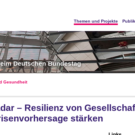
Themen und Projekte
Publi
 beim Deutschen Bundestag
d Gesundheit
dar – Resilienz von Gesellschaft
risenvorhersage stärken
Links