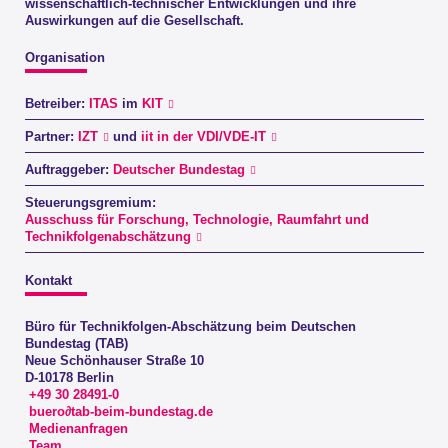
wissenschaftlich-technischer Entwicklungen und ihre
Auswirkungen auf die Gesellschaft.
Organisation
Betreiber:
ITAS
im
KIT
Partner:
IZT
und
iit in der VDI/VDE-IT
Auftraggeber:
Deutscher Bundestag
Steuerungsgremium:
Ausschuss für Forschung, Technologie, Raumfahrt und
Technikfolgenabschätzung
Kontakt
Büro für Technikfolgen-Abschätzung beim Deutschen
Bundestag (TAB)
Neue Schönhauser Straße 10
D-10178 Berlin
+49 30 28491-0
buero∂tab-beim-bundestag.de
Medienanfragen
Team