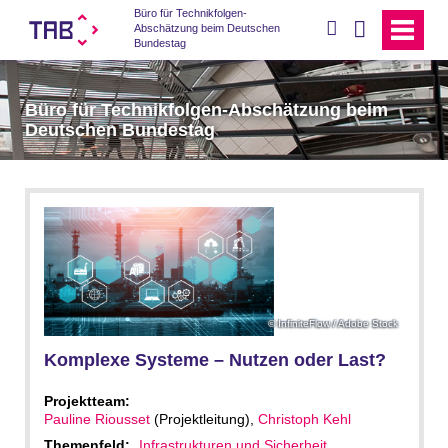
Büro für Technikfolgen-
suchen
Abschätzung beim Deutschen
Bundestag
Büro für Technikfolgen-Abschätzung beim
Deutschen Bundestag
InfiniteFlow / Adobe Stock
Komplexe Systeme – Nutzen oder Last?
Projektteam:
Pauline Riousset
(Projektleitung),
Christoph Kehl
Themenfeld:
Infrastrukturen und Sicherheit