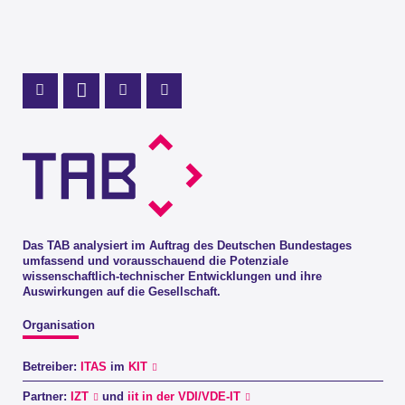
Profil Mastodon
LinkedIn Profil
Instagram Profil
Youtube Profil
Das TAB analysiert im Auftrag des Deutschen Bundestages
umfassend und vorausschauend die Potenziale
wissenschaftlich-technischer Entwicklungen und ihre
Auswirkungen auf die Gesellschaft.
Organisation
Betreiber:
ITAS
im
KIT
Partner:
IZT
und
iit in der VDI/VDE-IT