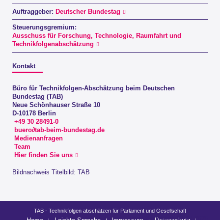
Auftraggeber:
Deutscher Bundestag
Steuerungsgremium:
Ausschuss für Forschung, Technologie, Raumfahrt und
Technikfolgenabschätzung
Kontakt
Büro für Technikfolgen-Abschätzung beim Deutschen
Bundestag (TAB)
Neue Schönhauser Straße 10
D-10178 Berlin
+49 30 28491-0
buero∂tab-beim-bundestag.de
Medienanfragen
Team
Hier finden Sie uns
Bildnachweis Titelbild: TAB
TAB - Technikfolgen abschätzen für Parlament und Gesellschaft
letzte Änderung: 03.07.2026