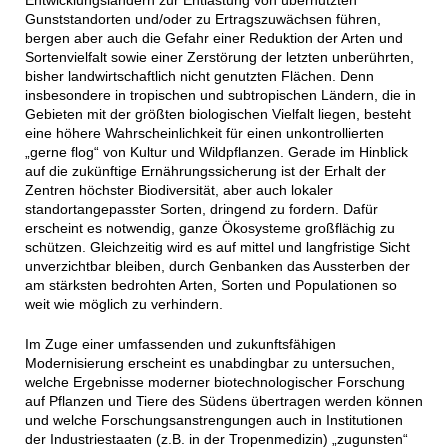
Entwicklungsländern zur Entlastung von übernutzten
Gunststandorten und/oder zu Ertragszuwächsen führen,
bergen aber auch die Gefahr einer Reduktion der Arten und
Sortenvielfalt sowie einer Zerstörung der letzten unberührten,
bisher landwirtschaftlich nicht genutzten Flächen. Denn
insbesondere in tropischen und subtropischen Ländern, die in
Gebieten mit der größten biologischen Vielfalt liegen, besteht
eine höhere Wahrscheinlichkeit für einen unkontrollierten
„gerne flog“ von Kultur und Wildpflanzen. Gerade im Hinblick
auf die zukünftige Ernährungssicherung ist der Erhalt der
Zentren höchster Biodiversität, aber auch lokaler
standortangepasster Sorten, dringend zu fordern. Dafür
erscheint es notwendig, ganze Ökosysteme großflächig zu
schützen. Gleichzeitig wird es auf mittel und langfristige Sicht
unverzichtbar bleiben, durch Genbanken das Aussterben der
am stärksten bedrohten Arten, Sorten und Populationen so
weit wie möglich zu verhindern.
Im Zuge einer umfassenden und zukunftsfähigen
Modernisierung erscheint es unabdingbar zu untersuchen,
welche Ergebnisse moderner biotechnologischer Forschung
auf Pflanzen und Tiere des Südens übertragen werden können
und welche Forschungsanstrengungen auch in Institutionen
der Industriestaaten (z.B. in der Tropenmedizin) „zugunsten“