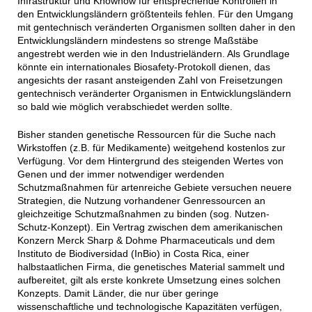
Infrastruktur und Knowhow für entsprechende Kontrollen in
den Entwicklungsländern größtenteils fehlen. Für den Umgang
mit gentechnisch veränderten Organismen sollten daher in den
Entwicklungsländern mindestens so strenge Maßstäbe
angestrebt werden wie in den Industrieländern. Als Grundlage
könnte ein internationales Biosafety-Protokoll dienen, das
angesichts der rasant ansteigenden Zahl von Freisetzungen
gentechnisch veränderter Organismen in Entwicklungsländern
so bald wie möglich verabschiedet werden sollte.
Bisher standen genetische Ressourcen für die Suche nach
Wirkstoffen (z.B. für Medikamente) weitgehend kostenlos zur
Verfügung. Vor dem Hintergrund des steigenden Wertes von
Genen und der immer notwendiger werdenden
Schutzmaßnahmen für artenreiche Gebiete versuchen neuere
Strategien, die Nutzung vorhandener Genressourcen an
gleichzeitige Schutzmaßnahmen zu binden (sog. Nutzen-
Schutz-Konzept). Ein Vertrag zwischen dem amerikanischen
Konzern Merck Sharp & Dohme Pharmaceuticals und dem
Instituto de Biodiversidad (InBio) in Costa Rica, einer
halbstaatlichen Firma, die genetisches Material sammelt und
aufbereitet, gilt als erste konkrete Umsetzung eines solchen
Konzepts. Damit Länder, die nur über geringe
wissenschaftliche und technologische Kapazitäten verfügen,