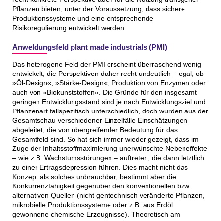
Pflanzen bieten, unter der Voraussetzung, dass sichere
Produktionssysteme und eine entsprechende
Risikoregulierung entwickelt werden.
Anweldungsfeld plant made industrials (PMI)
Das heterogene Feld der PMI erscheint überraschend wenig
entwickelt, die Perspektiven daher recht undeutlich – egal, ob
»Öl-Design«, »Stärke-Design«, Produktion von Enzymen oder
auch von »Biokunststoffen«. Die Gründe für den insgesamt
geringen Entwicklungsstand sind je nach Entwicklungsziel und
Pflanzenart fallspezifisch unterschiedlich, doch wurden aus der
Gesamtschau verschiedener Einzelfälle Einschätzungen
abgeleitet, die von übergreifender Bedeutung für das
Gesamtfeld sind. So hat sich immer wieder gezeigt, dass im
Zuge der Inhaltsstoffmaximierung unerwünschte Nebeneffekte
– wie z.B. Wachstumsstörungen – auftreten, die dann letztlich
zu einer Ertragsdepression führen. Dies macht nicht das
Konzept als solches unbrauchbar, bestimmt aber die
Konkurrenzfähigkeit gegenüber den konventionellen bzw.
alternativen Quellen (nicht gentechnisch veränderte Pflanzen,
mikrobielle Produktionssysteme oder z.B. aus Erdöl
gewonnene chemische Erzeugnisse). Theoretisch am