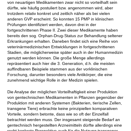
von neuartigen Medikamenten zwar nicht so vorteilhaft sein
dürfte, wie häufig postuliert bzw. angenommen wird, aber
trotzdem relativ konkret und zeitlich näher als bei vielen
anderen GVP erscheint. So konnten 15 PMP in klinischen
Prüfungen identifiziert werden, davon drei in der
fortgeschrittenen Phase II. Zwei dieser Medikamente haben
bereits den sog. Orphan-Drug-Status zur Behandlung seltener
Erkrankungen erhalten. Daneben findet sich eine Reihe von
veterinärmedizinischen Entwicklungen in fortgeschrittenen
Stadien, die möglicherweise später auch in der Humanmedizin
genutzt werden können. Die große Menge allerdings
repräsentiert auch hier die 3. Generation, d.h. die meisten
auffindbaren Beispiele stammen aus der vorklinischen
Forschung, darunter besonders viele Antikörper, die eine
zunehmend wichtige Rolle in der Medizin spielen.
Die Analyse der möglichen Vorteilhaftigkeit einer Produktion
von gentechnischen Medikamenten in Pflanzen gegenüber der
Produktion mit anderen Systemen (Bakterien, tierische Zellen,
transgene Tiere) erbrachte keine prinzipiellen komparativen
Vorteile, sondern betonte, dass wie so oft der Einzelfall
betrachtet werden muss. Der insgesamt steigende Bedarf an
gentechnisch hergestellten Arzneimitteln dürfte allerdings eine
recht konkrete Perspektive auch für die Nutzung transgener