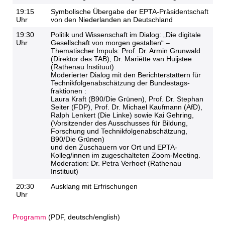
19:15
Symbolische Übergabe der EPTA-Präsidentschaft
Uhr
von den Niederlanden an Deutschland
19:30
Politik und Wissenschaft im Dialog: „Die digitale
Uhr
Gesellschaft von morgen gestalten“ –
Thematischer Impuls: Prof. Dr. Armin Grunwald
(Direktor des TAB), Dr. Mariëtte van Huijstee
(Rathenau Instituut)
Moderierter Dialog mit den Berichterstattern für
Technikfolgenabschätzung der Bundestags­
fraktionen :
Laura Kraft (B90/Die Grünen), Prof. Dr. Stephan
Seiter (FDP), Prof. Dr. Michael Kaufmann (AfD),
Ralph Lenkert (Die Linke) sowie Kai Gehring,
(Vorsitzender des Ausschusses für Bildung,
Forschung und Technikfolgenabschätzung,
B90/Die Grünen)
und den Zuschauern vor Ort und EPTA-
Kolleg/innen im zugeschalteten Zoom-Meeting.
Moderation: Dr. Petra Verhoef (Rathenau
Instituut)
20:30
Ausklang mit Erfrischungen
Uhr
Programm
(PDF, deutsch/english)