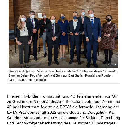
TAB
Gruppenbild (v.l.n.r.: Mariëtte van Hujistee, Michael Kaufmann, Armin Grunwald,
Stephan Seiter, Petra Verhoef, Kai Gehring, Bart Sattler, Ronald van Roeden,
Laura Kraft, Ralph Lenkert)
In einem hybriden Format mit rund 40 Teiln­­­­ehmenden vor Ort
zu Gast in der Niederländischen Botschaft, zehn per Zoom und
40 per Livestream feierte die EPTA* die formelle Übergabe der
EPTA-Präsidentschaft 2022 an die deutsche Delegation. Kai
Gehring, Vorsitzender des Ausschusses für Bildung, Forschung
und Technikfolgenabschätzung des Deutschen Bundestages,