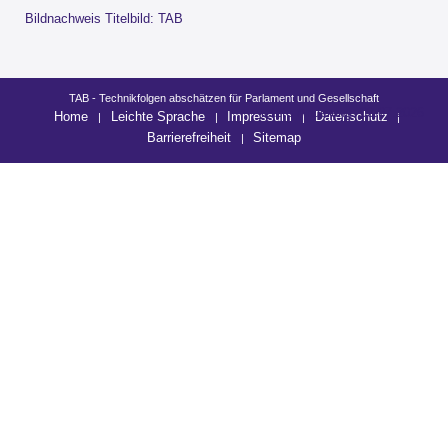
Bildnachweis Titelbild: TAB
TAB - Technikfolgen abschätzen für Parlament und Gesellschaft
letzte Änderung: 03.07.2026
Home
Leichte Sprache
Impressum
Datenschutz
Barrierefreiheit
Sitemap