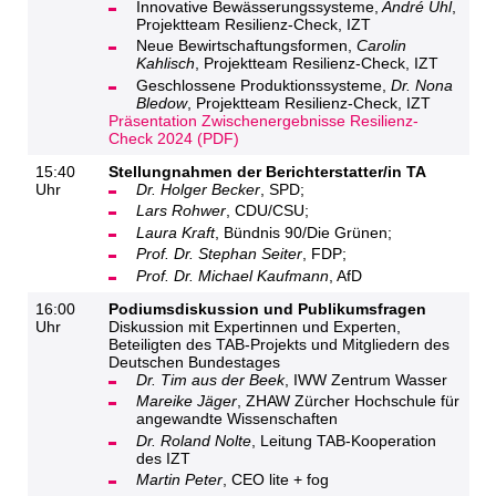
Innovative Bewässerungssysteme,
André Uhl
,
Projektteam Resilienz-Check, IZT
Neue Bewirtschaftungsformen,
Carolin
Kahlisch
, Projektteam Resilienz-Check, IZT
Geschlossene Produktionssysteme,
Dr. Nona
Bledow
, Projektteam Resilienz-Check, IZT
Präsentation Zwischenergebnisse Resilienz-
Check 2024 (PDF)
15:40
Stellungnahmen der Berichterstatter/in TA
Uhr
Dr. Holger Becker
, SPD;
Lars Rohwer
, CDU/CSU;
Laura Kraft
, Bündnis 90/Die Grünen;
Prof. Dr. Stephan Seiter
, FDP;
Prof. Dr. Michael Kaufmann
, AfD
16:00
Podiumsdiskussion und Publikumsfragen
Uhr
Diskussion mit Expertinnen und Experten,
Beteiligten des TAB-Projekts und Mitgliedern des
Deutschen Bundestages
Dr. Tim aus der Beek
, IWW Zentrum Wasser
Mareike Jäger
, ZHAW Zürcher Hochschule für
angewandte Wissenschaften
Dr. Roland Nolte
, Leitung TAB-Kooperation
des IZT
Martin Peter
, CEO lite + fog