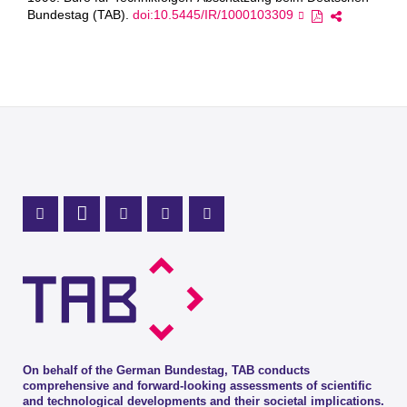
Bundestag (TAB).
doi:10.5445/IR/1000103309
Mastodon Profile
LinkedIn Profile
X Channel (Twitter)
Instagram Profile
Youtube Profile
On behalf of the German Bundestag, TAB conducts
comprehensive and forward-looking assessments of scientific
and technological developments and their societal implications.