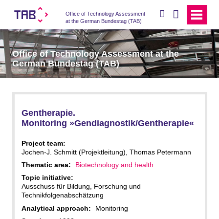
search
Office of Technology Assessment
at the German Bundestag (TAB)
Office of Technology Assessment at the
German Bundestag (TAB)
Gentherapie.
Monitoring »Gendiagnostik/Gentherapie«
Project team:
Jochen-J. Schmitt (Projektleitung), Thomas Petermann
Thematic area:
Biotechnology and health
Topic initiative:
Ausschuss für Bildung, Forschung und
Technikfolgenabschätzung
Analytical approach:
Monitoring