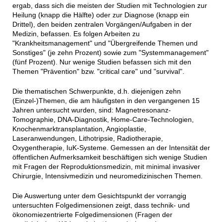
ergab, dass sich die meisten der Studien mit Technologien zur
Heilung (knapp die Hälfte) oder zur Diagnose (knapp ein
Drittel), den beiden zentralen Vorgängen/Aufgaben in der
Medizin, befassen. Es folgen Arbeiten zu
"Krankheitsmanagement" und "Übergreifende Themen und
Sonstiges" (je zehn Prozent) sowie zum "Systemmanagement"
(fünf Prozent). Nur wenige Studien befassen sich mit den
Themen "Prävention" bzw. "critical care" und "survival".
Die thematischen Schwerpunkte, d.h. diejenigen zehn
(Einzel-)Themen, die am häufigsten in den vergangenen 15
Jahren untersucht wurden, sind: Magnetresonanz-
Tomographie, DNA-Diagnostik, Home-Care-Technologien,
Knochenmarktransplantation, Angioplastie,
Laseranwendungen, Lithotripsie, Radiotherapie,
Oxygentherapie, IuK-Systeme. Gemessen an der Intensität der
öffentlichen Aufmerksamkeit beschäftigen sich wenige Studien
mit Fragen der Reproduktionsmedizin, mit minimal invasiver
Chirurgie, Intensivmedizin und neuromedizinischen Themen.
Die Auswertung unter dem Gesichtspunkt der vorrangig
untersuchten Folgedimensionen zeigt, dass technik- und
ökonomiezentrierte Folgedimensionen (Fragen der