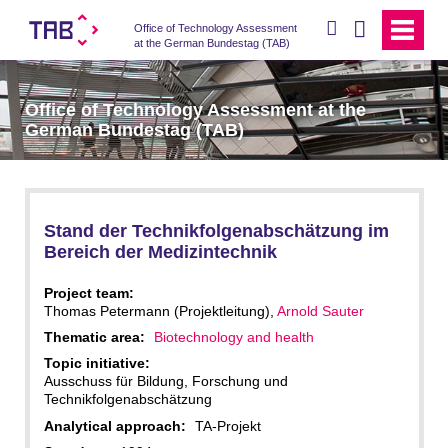
search
Office of Technology Assessment
at the German Bundestag (TAB)
Office of Technology Assessment at the
German Bundestag (TAB)
Stand der Technikfolgenabschätzung im
Bereich der Medizintechnik
Project team:
Thomas Petermann (Projektleitung),
Arnold Sauter
Thematic area:
Biotechnology and health
Topic initiative:
Ausschuss für Bildung, Forschung und
Technikfolgenabschätzung
Analytical approach:
TA-Projekt