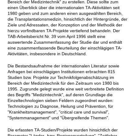
Bereich der Medizintechnik" zu erstellen. Diese sollte zum
einen Überblick über die internationalen TA-Aktivitäten seit
1980 geben und zum anderen einen ausgewählten Bereich,
die Transplantationsmedizin, hinsichtlich der Hintergründe, der
Ziele und Adressaten, der Konzeption und der Methodik der
hierzu vorfindbaren TA-Projekte vertiefend behandeln. Der
TAB-Arbeitsbericht Nr. 39 vom April 1996 stellt eine
auswertende Zusammenfassung der Studie dar und enthält
eine zusammenfassende Beurteilung der einschlägigen TA-
Aktivitäten, insbesondere in Deutschland.
Die Bestandsaufnahme der internationalen Literatur sowie
Anfragen bei einschlägigen Institutionen erbrachten 815
Studien bzw. Projekte zur Technikfolgenabschätzung im
Bereich der Medizintechnik für den Zeitraum von 1980 bis
1995. Zugrunde gelegt wurde eine weit verbreitete Definition
des Begriffs "Medizintechnik", auf deren Grundlage die
Einzeltechnologien sieben Feldern zugeordnet wurden:
Technologien zu Diagnose, Heilung und Prävention, für
"Krankheitsmanagement", "critical care und survival",
"Systemmanagement" und "Übergreifende Themen".
Die erfassten TA-Studien/Projekte wurden hinsichtlich der
Parameter "Länder- bzw. Regionenverteilung", "Zeitlicher