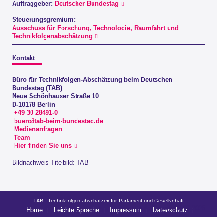
Auftraggeber:
Deutscher Bundestag
Steuerungsgremium:
Ausschuss für Forschung, Technologie, Raumfahrt und
Technikfolgenabschätzung
Kontakt
Büro für Technikfolgen-Abschätzung beim Deutschen
Bundestag (TAB)
Neue Schönhauser Straße 10
D-10178 Berlin
+49 30 28491-0
buero∂tab-beim-bundestag.de
Medienanfragen
Team
Hier finden Sie uns
Bildnachweis Titelbild: TAB
TAB - Technikfolgen abschätzen für Parlament und Gesellschaft
letzte Änderung: 03.07.2026
Home
Leichte Sprache
Impressum
Datenschutz