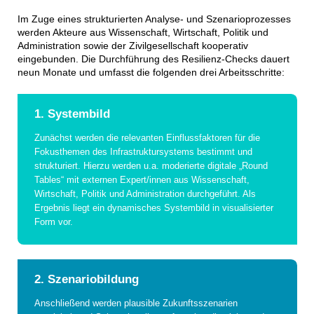
Im Zuge eines strukturierten Analyse- und Szenarioprozesses
werden Akteure aus Wissenschaft, Wirtschaft, Politik und
Administration sowie der Zivilgesellschaft kooperativ
eingebunden. Die Durchführung des Resilienz-Checks dauert
neun Monate und umfasst die folgenden drei Arbeitsschritte:
1. Systembild
Zunächst werden die relevanten Einflussfaktoren für die
Fokusthemen des Infrastruktursystems bestimmt und
strukturiert. Hierzu werden u.a. moderierte digitale „Round
Tables“ mit externen Expert/innen aus Wissenschaft,
Wirtschaft, Politik und Administration durchgeführt. Als
Ergebnis liegt ein dynamisches Systembild in visualisierter
Form vor.
2. Szenariobildung
Anschließend werden plausible Zukunftsszenarien