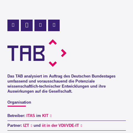
Profil Mastodon
LinkedIn Profil
Instagram Profil
Youtube Profil
Das TAB analysiert im Auftrag des Deutschen Bundestages
umfassend und vorausschauend die Potenziale
wissenschaftlich-technischer Entwicklungen und ihre
Auswirkungen auf die Gesellschaft.
Organisation
Betreiber:
ITAS
im
KIT
Partner:
IZT
und
iit in der VDI/VDE-IT