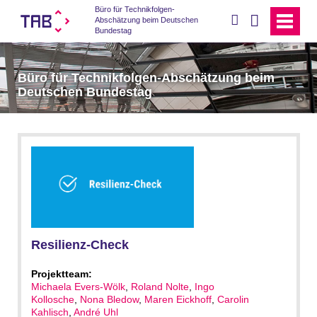
Büro für Technikfolgen-
suchen
Abschätzung beim Deutschen
Bundestag
Büro für Technikfolgen-Abschätzung beim
Deutschen Bundestag
Resilienz-Check
Projektteam:
Michaela Evers-Wölk
,
Roland Nolte
,
Ingo
Kollosche
,
Nona Bledow
,
Maren Eickhoff
,
Carolin
Kahlisch
,
André Uhl