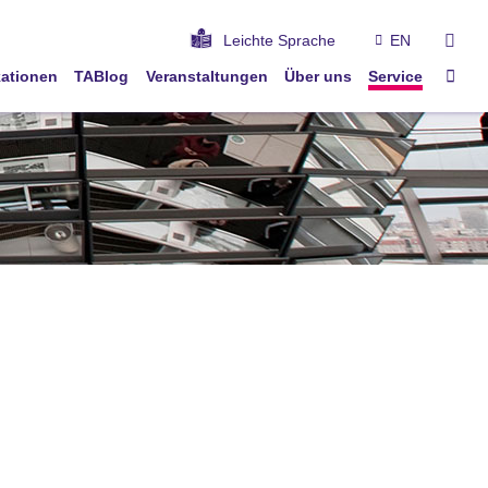
suc
Leichte Sprache
EN
Star
kationen
TABlog
Veranstaltungen
Über uns
Service