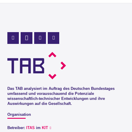
Profil Mastodon
LinkedIn Profil
Instagram Profil
Youtube Profil
Das TAB analysiert im Auftrag des Deutschen Bundestages
umfassend und vorausschauend die Potenziale
wissenschaftlich-technischer Entwicklungen und ihre
Auswirkungen auf die Gesellschaft.
Organisation
Betreiber:
ITAS
im
KIT