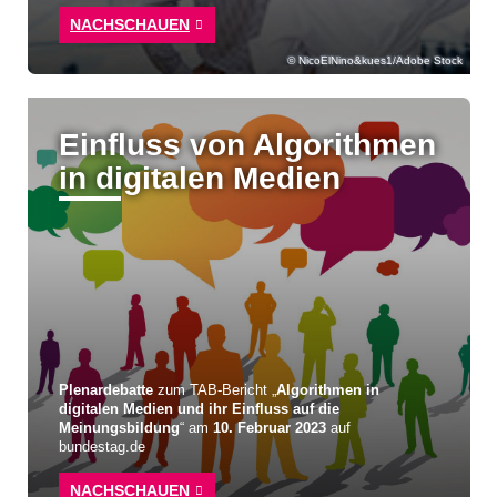
NACHSCHAUEN
NicoElNino&kues1/Adobe Stock
Einfluss von Algorithmen
in digitalen Medien
Plenardebatte
zum TAB-Bericht „
Algorithmen in
digitalen Medien und ihr Einfluss auf die
Meinungsbildung
“ am
10. Februar 2023
auf
bundestag.de
NACHSCHAUEN