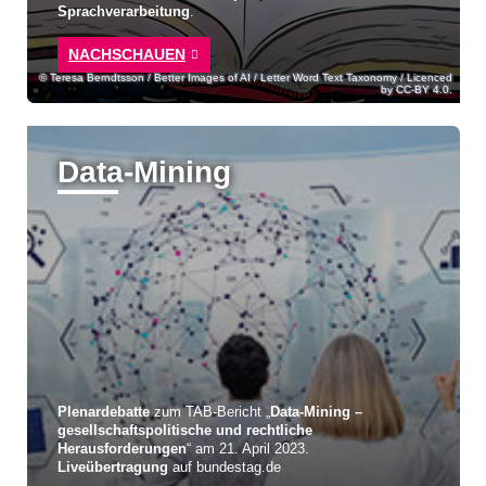
Sprachverarbeitung
.
NACHSCHAUEN
Teresa Berndtsson / Better Images of AI / Letter Word Text Taxonomy / Licenced
by CC-BY 4.0.
Data-Mining
Plenardebatte
zum TAB-Bericht „
Data-Mining –
gesellschaftspolitische und rechtliche
Herausforderungen
“ am 21. April 2023.
Liveübertragung
auf bundestag.de