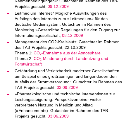
Rahmenbedingungen«: Gutachter im Rahmen des TAB-
Projekts gesucht,
09.12.2009
Leitmedium Internet? Mögliche Auswirkungen des
Aufstiegs des Internets zum »Leitmedium« für das
deutsche Mediensystem, Gutachter im Rahmen des
Monitoring »Gesetzliche Regelungen für den Zugang zur
Informationsgesellschaft,
08.12.2009
Management des CO2-Kreislaufs: Gutachter im Rahmen
des TAB-Projekts gesucht, 22.10.2009
Thema 1:
CO
-Entnahme aus der Atmosphäre
2
Thema 2:
CO
-Minderung durch Landnutzung und
2
Forstwirtschaft
Gefährdung und Verletzbarkeit moderner Gesellschaften –
am Beispiel eines großräumigen und langandauernden
Ausfalls der Stromversorgung: Gutachter im Rahmen des
TAB-Projekts gesucht,
03.09.2009
»Pharmakologische und technische Interventionen zur
Leistungssteigerung. Perspektiven einer weiter
verbreiteten Nutzung in Medizin und Alltag
(»Enhancement«): Gutachter im Rahmen des TAB-
Projekts gesucht,
03.06.2009