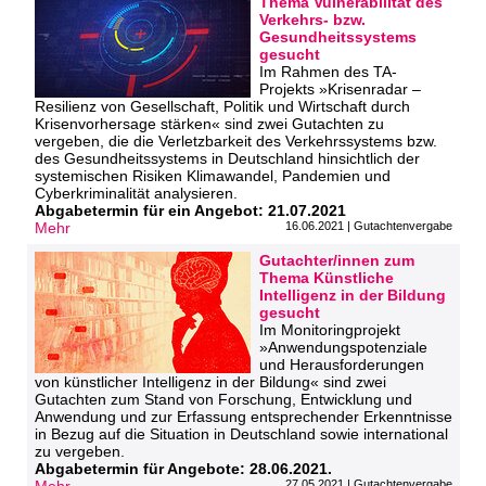
Thema Vulnerabilität des
Verkehrs- bzw.
Gesundheitssystems
gesucht
Im Rahmen des TA-
Projekts »Krisenradar –
Resilienz von Gesellschaft, Politik und Wirtschaft durch
Krisenvorhersage stärken« sind zwei Gutachten zu
vergeben, die die Verletzbarkeit des Verkehrssystems bzw.
des Gesundheitssystems in Deutschland hinsichtlich der
systemischen Risiken Klimawandel, Pandemien und
Cyberkriminalität analysieren.
Abgabetermin für ein Angebot: 21.07.2021
Mehr
16.06.2021 | Gutachtenvergabe
Gutachter/innen zum
Thema Künstliche
Intelligenz in der Bildung
gesucht
Im Monitoringprojekt
»Anwendungspotenziale
und Herausforderungen
von künstlicher Intelligenz in der Bildung« sind zwei
Gutachten zum Stand von Forschung, Entwicklung und
Anwendung und zur Erfassung entsprechender Erkenntnisse
in Bezug auf die Situation in Deutschland sowie international
zu vergeben.
Abgabetermin für Angebote: 28.06.2021.
27.05.2021 | Gutachtenvergabe