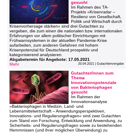
gesucht
Im Rahmen des TA-
Projekts »Krisenradar –
Resilienz von Gesellschaft,
Politik und Wirtschaft durch
Krisenvorhersage stärken« sind drei Gutachten zu
vergeben, die zum einen die nationalen bzw. internationalen
Erfahrungen vor allem politischer Einrichtungen mit
Frühwarnsystemen in der aktuellen Pandemie-Krise
aufarbeiten, zum anderen Gefahren mit hohem
Krisenpotenzial für Deutschland prospektiv und
kategorisierend analysieren.
Abgabetermin für Angebote: 17.05.2021
.
Mehr
20.04.2021 | Gutachtenvergabe
Gutachter/innen zum
Thema
Innovationspotenziale
von Bakteriophagen
gesucht
Im Rahmen der
Innovationsanalyse
»Bakteriophagen in Medizin, Land- und
Lebensmittelwirtschaft – Anwendungsperspektiven,
Innovations- und Regulierungsfragen« sind zwei Gutachten
zum Stand von Forschung, Entwicklung und Anwendung, zu
Sicherheits- und Regulierungsfragen sowie zu bestehenden
Hemmnissen (und ihrer möglichen Überwindung) zu