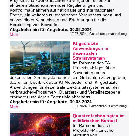
Projekts sind zwei Gutachten zu vergeben: eines zum
aktuellen Stand existierender Regulierungen und
Kontrollmaßnahmen auf nationaler und internationaler
Ebene, ein weiteres zu technischen Voraussetzungen und
notwendigen Kenntnissen und Erfahrungen für die
Herstellung von Biowaffen.
Abgabetermin für Angebote: 30.08.2024
Mehr
17.07.2024 | Gutachtenausschreibung
KI-gestützte
Anwendungen in
dezentralen
Stromsystemen
Im Rahmen des TA-
Projekts »KI-gestützte
Anwendungen in
dezentralen Stromsystemen« ist ein Gutachten zu vergeben,
das einen Überblick über KI-Methoden und KI-gestützte
Anwendungen für dezentrale Elektrizitätssysteme auf der
Verbraucher-/Prosumer-, Quartiers- und Verteilnetzebene
erarbeitet und deren Potenziale abschätzt.
Abgabetermin für Angebote: 30.08.2024
Mehr
17.07.2024 | Gutachtenausschreibung
Quantentechnologien im
militärischen Kontext
Im Rahmen des TA-
Projekts »Militärische
Nutzung von