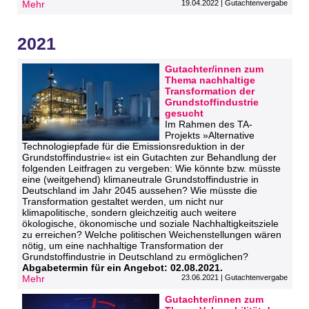
Mehr
19.04.2022 | Gutachtenvergabe
2021
Gutachter/innen zum
Thema nachhaltige
Transformation der
Grundstoffindustrie
gesucht
Im Rahmen des TA-
Projekts »Alternative
Technologiepfade für die Emissionsreduktion in der
Grundstoffindustrie« ist ein Gutachten zur Behandlung der
folgenden Leitfragen zu vergeben: Wie könnte bzw. müsste
eine (weitgehend) klimaneutrale Grundstoffindustrie in
Deutschland im Jahr 2045 aussehen? Wie müsste die
Transformation gestaltet werden, um nicht nur
klimapolitische, sondern gleichzeitig auch weitere
ökologische, ökonomische und soziale Nachhaltigkeitsziele
zu erreichen? Welche politischen Weichenstellungen wären
nötig, um eine nachhaltige Transformation der
Grundstoffindustrie in Deutschland zu ermöglichen?
Abgabetermin für ein Angebot: 02.08.2021.
Mehr
23.06.2021 | Gutachtenvergabe
Gutachter/innen zum