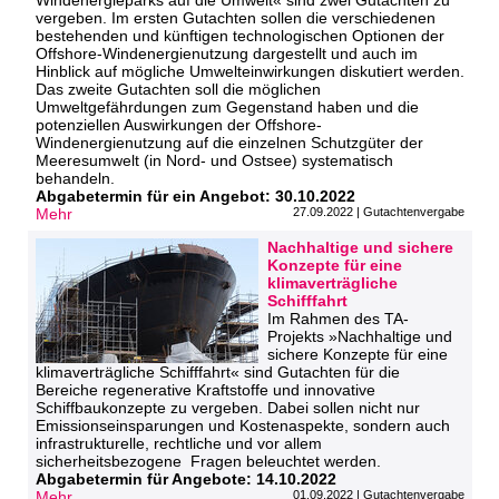
Windenergieparks auf die Umwelt« sind zwei Gutachten zu
vergeben. Im ersten Gutachten sollen die verschiedenen
bestehenden und künftigen technologischen Optionen der
Offshore-Windenergienutzung dargestellt und auch im
Hinblick auf mögliche Umwelteinwirkungen diskutiert werden.
Das zweite Gutachten soll die möglichen
Umweltgefährdungen zum Gegenstand haben und die
potenziellen Auswirkungen der Offshore-
Windenergienutzung auf die einzelnen Schutzgüter der
Meeresumwelt (in Nord- und Ostsee) systematisch
behandeln.
Abgabetermin für ein Angebot: 30.10.2022
Mehr
27.09.2022 | Gutachtenvergabe
Nachhaltige und sichere
Konzepte für eine
klimaverträgliche
Schifffahrt
Im Rahmen des TA-
Projekts »Nachhaltige und
sichere Konzepte für eine
klimaverträgliche Schifffahrt« sind Gutachten für die
Bereiche regenerative Kraftstoffe und innovative
Schiffbaukonzepte zu vergeben. Dabei sollen nicht nur
Emissionseinsparungen und Kostenaspekte, sondern auch
infrastrukturelle, rechtliche und vor allem
sicherheitsbezogene Fragen beleuchtet werden.
Abgabetermin für Angebote: 14.10.2022
Mehr
01.09.2022 | Gutachtenvergabe